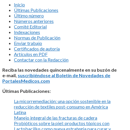
Inicio
Últimas Publicaciones
Último número
Números anteriores
Comité Editorial
Indexaciones
Normas de Publicación
Enviar trabajo
Certificados de autoría
Artículos en PDF
Contactar con la Redacción
Reciba las novedades quincenalmente en su buzón de
e-mail,
suscribiéndose al Boletín de Novedades de
PortalesMedicos.com
Últimas Publicaciones:
La micorremediación: una opción sostenible en la
reducción de textiles post-consumo en América
Latina
Manejo integral de las fracturas de cadera
Probióticos sobre la piel: productos tópicos con
Lactobacillus como nueva estrategia para curar y