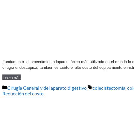
Fundamento: el procedimiento laparoscópico más utilizado en el mundo lo co
cirugía endoscópica, también es cierto el alto costo del equipamiento e in
Leer más
Categorías
Etiquetas
Cirugía General y del aparato digestivo
colecistectomía
,
col
Reducción del costo