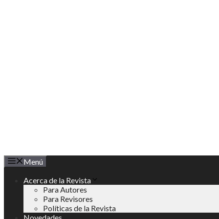
Saltar
al
contenido
Menú
Acerca de la Revista
Para Autores
Para Revisores
Políticas de la Revista
Novedades