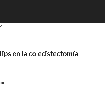
to
lips en la colecistectomía
ica