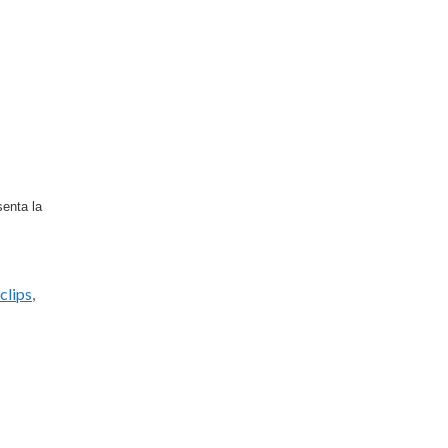
senta la
clips
,