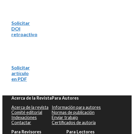
Solicitar
DOI
retroactivo
Solicitar
artículo
en PDF
Acerca de la Revista
Para Autores
Acerca de la revista
Información para autores
Comité editorial
Normas de publicación
Indexaciones
Enviar trabajo
Contactar
Certificados de autoría
Para Revisores
Para Lectores