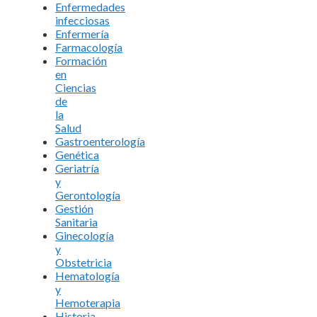
Enfermedades
infecciosas
Enfermería
Farmacología
Formación
en
Ciencias
de
la
Salud
Gastroenterología
Genética
Geriatría
y
Gerontología
Gestión
Sanitaria
Ginecología
y
Obstetricia
Hematología
y
Hemoterapia
Historia