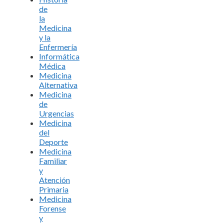
de
la
Medicina
y la
Enfermería
Informática
Médica
Medicina
Alternativa
Medicina
de
Urgencias
Medicina
del
Deporte
Medicina
Familiar
y
Atención
Primaria
Medicina
Forense
y