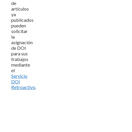
de
artículos
ya
publicados
pueden
solicitar
la
asignación
de DOI
para sus
trabajos
mediante
el
Servicio
DOI
Retroactivo
.