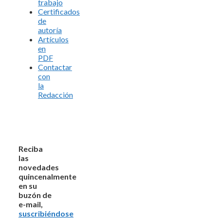
trabajo
Certificados
de
autoría
Artículos
en
PDF
Contactar
con
la
Redacción
Reciba
las
novedades
quincenalmente
en su
buzón de
e-mail,
suscribiéndose