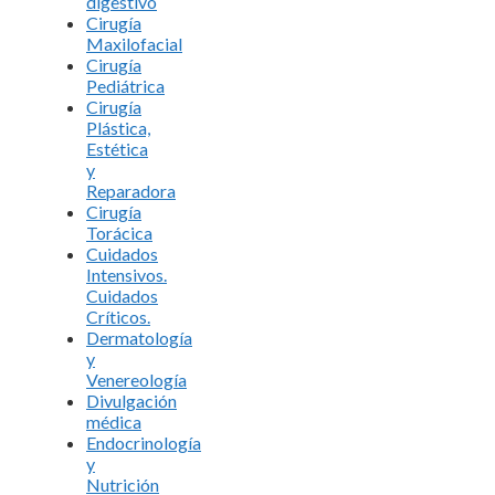
digestivo
Cirugía
Maxilofacial
Cirugía
Pediátrica
Cirugía
Plástica,
Estética
y
Reparadora
Cirugía
Torácica
Cuidados
Intensivos.
Cuidados
Críticos.
Dermatología
y
Venereología
Divulgación
médica
Endocrinología
y
Nutrición