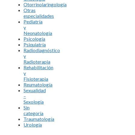
Otorrinolaringología
Otras
especialidades
Pediatría
y
Neonatología
Psicología
Psiquiatría
Radiodiagnóstico
y
Radioterapia
Rehabilitación
y
Fisioterapia
Reumatología
Sexualidad
–
Sexología
Sin
categoría
Traumatología
Urología