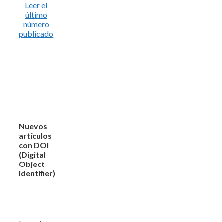
Leer el
último
número
publicado
Nuevos
artículos
con DOI
(Digital
Object
Identifier)