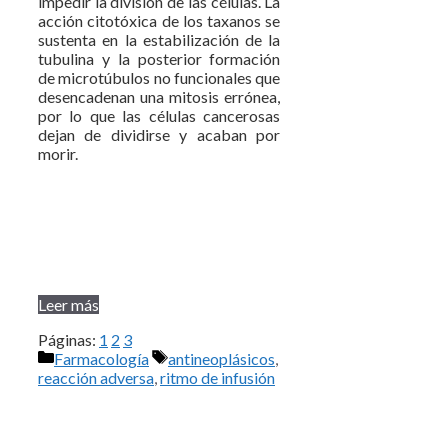
impedir la división de las células. La
acción citotóxica de los taxanos se
sustenta en la estabilización de la
tubulina y la posterior formación
de microtúbulos no funcionales que
desencadenan una mitosis errónea,
por lo que las células cancerosas
dejan de dividirse y acaban por
morir.
Leer más
Páginas:
1
2
3
Categorías
Etiquetas
Farmacología
antineoplásicos
,
reacción adversa
,
ritmo de infusión