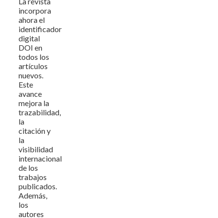
La revista
incorpora
ahora el
identificador
digital
DOI en
todos los
artículos
nuevos.
Este
avance
mejora la
trazabilidad,
la
citación y
la
visibilidad
internacional
de los
trabajos
publicados.
Además,
los
autores