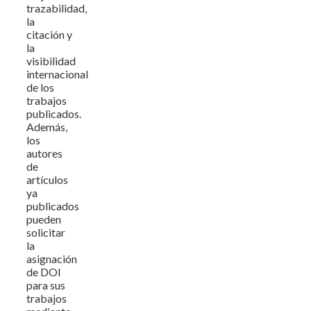
trazabilidad,
la
citación y
la
visibilidad
internacional
de los
trabajos
publicados.
Además,
los
autores
de
artículos
ya
publicados
pueden
solicitar
la
asignación
de DOI
para sus
trabajos