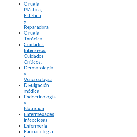
Cirugía
Plástica,
Estética
y
Reparadora
Cirugía
Torácica
Cuidados
Intensivos.
Cuidados
Críticos.
Dermatología
y
Venereología
Divulgación
médica
Endocrinología
y
Nutrición
Enfermedades
infecciosas
Enfermería
Farmacología