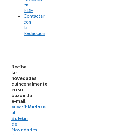
en
PDF
Contactar
con
la
Redacción
Reciba
las
novedades
quincenalmente
en su
buzón de
e-mail,
suscribiéndose
al
Boletín
de
Novedades