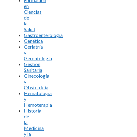
Formación
en
Ciencias
de
la
Salud
Gastroenterología
Genética
Geriatría
y
Gerontología
Gestión
Sanitaria
Ginecología
y
Obstetricia
Hematología
y
Hemoterapia
Historia
de
la
Medicina
y la