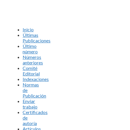
Inicio
Últimas
Publicaciones
Último
número
Números
anteriores
Comité
Editorial
Indexaciones
Normas
de
Publicación
Enviar
trabajo
Certificados
de
autoría
Artículos