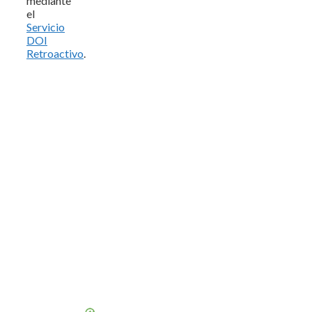
mediante
el
Servicio
DOI
Retroactivo
.