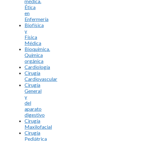
médica.
Ética
en
Enfermería
Biofísica
y
Física
Médica
Bioquímica.
Química
orgánica
Cardiología
Cirugía
Cardiovascular
Cirugía
General
y
del
aparato
digestivo
Cirugía
Maxilofacial
Cirugía
Pediátrica