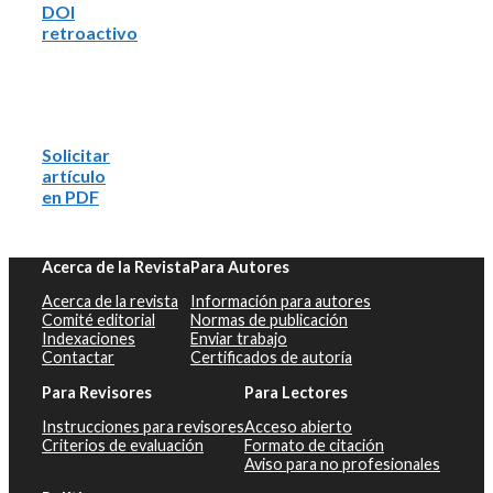
DOI
retroactivo
Solicitar
artículo
en PDF
Acerca de la Revista
Para Autores
Acerca de la revista
Información para autores
Comité editorial
Normas de publicación
Indexaciones
Enviar trabajo
Contactar
Certificados de autoría
Para Revisores
Para Lectores
Instrucciones para revisores
Acceso abierto
Criterios de evaluación
Formato de citación
Aviso para no profesionales