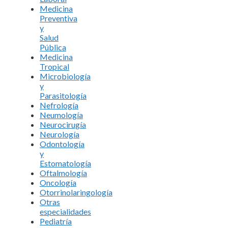
Medicina
Preventiva
y
Salud
Pública
Medicina
Tropical
Microbiología
y
Parasitología
Nefrología
Neumología
Neurocirugía
Neurología
Odontología
y
Estomatología
Oftalmología
Oncología
Otorrinolaringología
Otras
especialidades
Pediatría