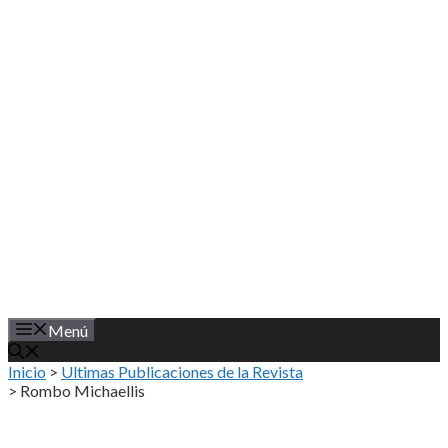
Saltar
al
contenido
Menú
Inicio
>
Ultimas Publicaciones de la Revista
>
Rombo Michaellis