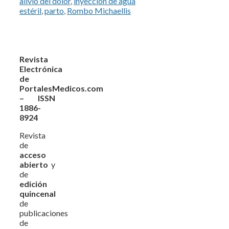
alivio del dolor
,
inyección de agua
estéril
,
parto
,
Rombo Michaellis
Revista
Electrónica
de
PortalesMedicos.com
– ISSN
1886-
8924
Revista
de
acceso
abierto
y
de
edición
quincenal
de
publicaciones
de