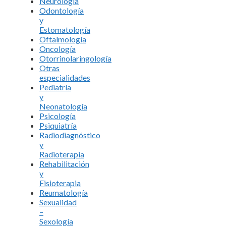
Neurología
Odontología
y
Estomatología
Oftalmología
Oncología
Otorrinolaringología
Otras
especialidades
Pediatría
y
Neonatología
Psicología
Psiquiatría
Radiodiagnóstico
y
Radioterapia
Rehabilitación
y
Fisioterapia
Reumatología
Sexualidad
–
Sexología