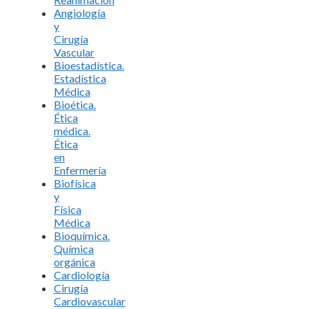
Angiología
y
Cirugía
Vascular
Bioestadística.
Estadística
Médica
Bioética.
Ética
médica.
Ética
en
Enfermería
Biofísica
y
Física
Médica
Bioquímica.
Química
orgánica
Cardiología
Cirugía
Cardiovascular