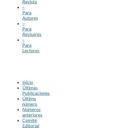
Revista
–
Para
Autores
–
Para
Revisores
–
Para
Lectores
Inicio
Últimas
Publicaciones
Último
número
Números
anteriores
Comité
Editorial