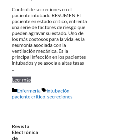
Control de secreciones en el
paciente intubado RESUMEN El
paciente en estado crítico, enfrenta
una serie de factores de riesgo que
pueden agravar su estado. Uno de
los más costosos para la vida, es la
neumonía asociada con la
ventilación mecánica. Es la
principal infección en los pacientes
intubados y se asocia a altas tasas
…
Leer más
Categorías
Etiquetas
Enfermería
intubación
,
paciente crítico
,
secreciones
Revista
Electrónica
de