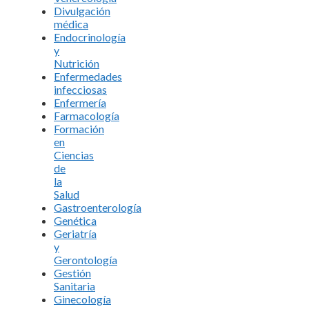
Divulgación
médica
Endocrinología
y
Nutrición
Enfermedades
infecciosas
Enfermería
Farmacología
Formación
en
Ciencias
de
la
Salud
Gastroenterología
Genética
Geriatría
y
Gerontología
Gestión
Sanitaria
Ginecología