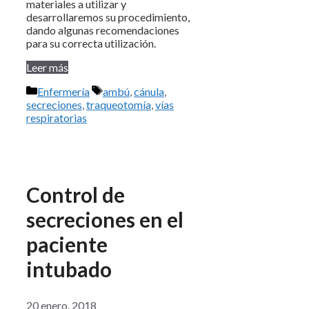
materiales a utilizar y
desarrollaremos su procedimiento,
dando algunas recomendaciones
para su correcta utilización.
Leer más
Categorías
Etiquetas
Enfermería
ambú
,
cánula
,
secreciones
,
traqueotomía
,
vías
respiratorias
Control de
secreciones en el
paciente
intubado
20 enero, 2018