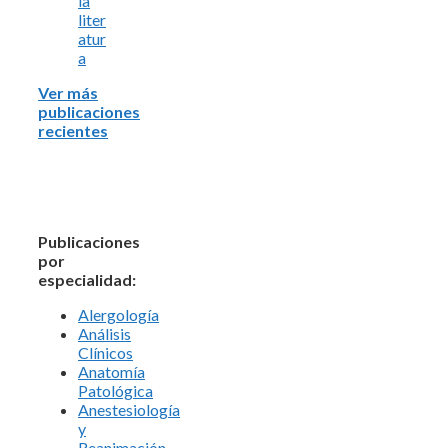
la
liter
atur
a
Ver más
publicaciones
recientes
Publicaciones
por
especialidad:
Alergología
Análisis
Clínicos
Anatomía
Patológica
Anestesiología
y
Reanimación