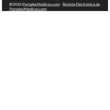
©2026
PortalesMedicos.com
-
Revista Electrónica de
PortalesMedicos.com