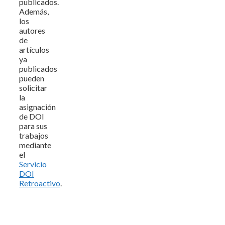
publicados.
Además,
los
autores
de
artículos
ya
publicados
pueden
solicitar
la
asignación
de DOI
para sus
trabajos
mediante
el
Servicio
DOI
Retroactivo
.