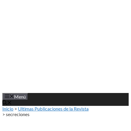
Saltar
al
contenido
Menú
Inicio
>
Ultimas Publicaciones de la Revista
>
secreciones