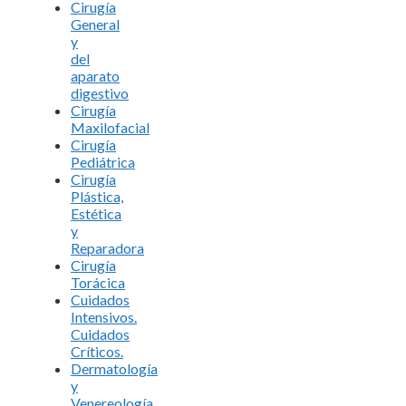
Cirugía
General
y
del
aparato
digestivo
Cirugía
Maxilofacial
Cirugía
Pediátrica
Cirugía
Plástica,
Estética
y
Reparadora
Cirugía
Torácica
Cuidados
Intensivos.
Cuidados
Críticos.
Dermatología
y
Venereología