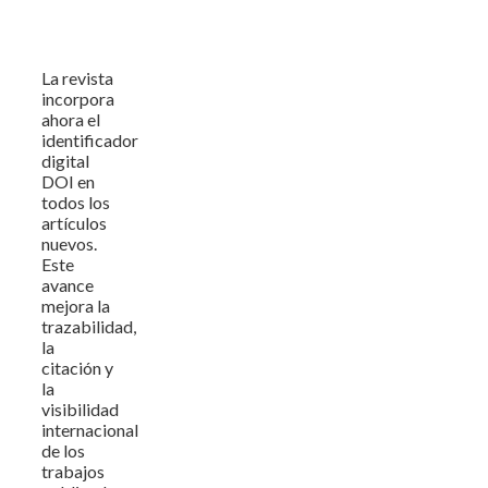
La revista
incorpora
ahora el
identificador
digital
DOI en
todos los
artículos
nuevos.
Este
avance
mejora la
trazabilidad,
la
citación y
la
visibilidad
internacional
de los
trabajos