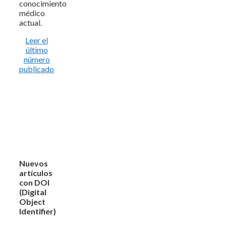
conocimiento
médico
actual.
Leer el
último
número
publicado
Nuevos
artículos
con DOI
(Digital
Object
Identifier)