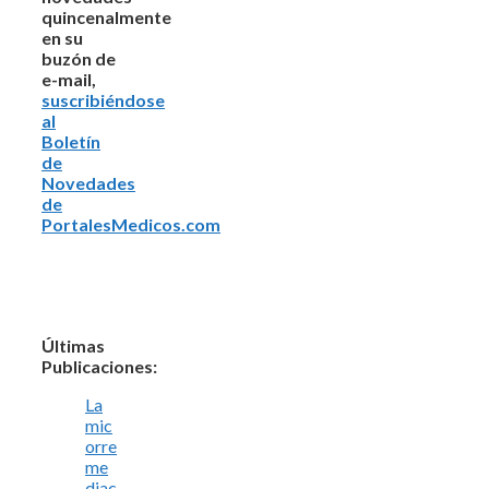
quincenalmente
en su
buzón de
e-mail,
suscribiéndose
al
Boletín
de
Novedades
de
PortalesMedicos.com
Últimas
Publicaciones:
La
mic
orre
me
diac