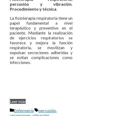
percusión y vibración.
Procedimiento y técnica
La fisioterapia respiratoria tiene un
papel fundamental a nivel
terapéutico y preventivo en el
paciente. Mediante la realización
de ejercicios respiratorios se
favorece y mejora la función
respiratoria, se movilizan y
expulsan secreciones adheridas y
se evitan complicaciones como
infecciones.
Leer más
Categorías
Etiquetas
Enfermería
percusión
,
secreciones
,
vibración