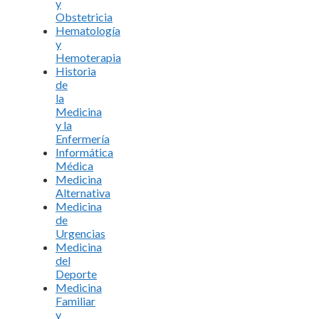
y
Obstetricia
Hematología
y
Hemoterapia
Historia
de
la
Medicina
y la
Enfermería
Informática
Médica
Medicina
Alternativa
Medicina
de
Urgencias
Medicina
del
Deporte
Medicina
Familiar
y