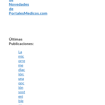
Novedades
de
PortalesMedicos.com
Últimas
Publicaciones:
La
mic
orre
me
diac
ión:
una
opc
ión
sost
eni
ble