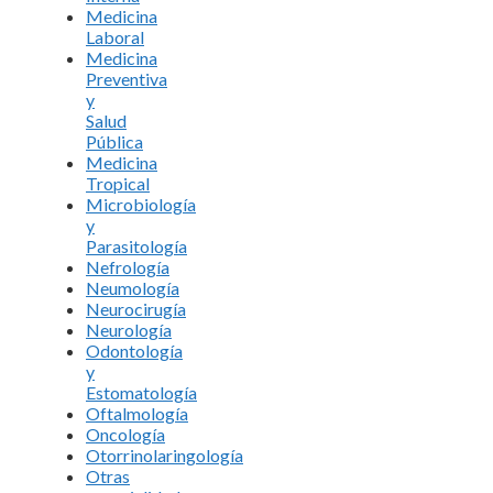
Medicina
Laboral
Medicina
Preventiva
y
Salud
Pública
Medicina
Tropical
Microbiología
y
Parasitología
Nefrología
Neumología
Neurocirugía
Neurología
Odontología
y
Estomatología
Oftalmología
Oncología
Otorrinolaringología
Otras