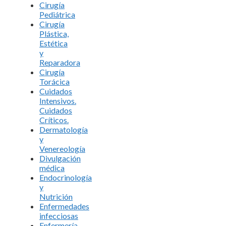
Cirugía
Pediátrica
Cirugía
Plástica,
Estética
y
Reparadora
Cirugía
Torácica
Cuidados
Intensivos.
Cuidados
Críticos.
Dermatología
y
Venereología
Divulgación
médica
Endocrinología
y
Nutrición
Enfermedades
infecciosas
Enfermería