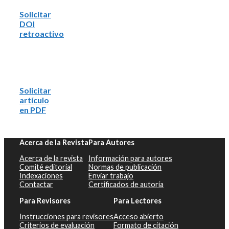
Solicitar
DOI
retroactivo
Solicitar
artículo
en PDF
Acerca de la Revista
Para Autores
Acerca de la revista
Información para autores
Comité editorial
Normas de publicación
Indexaciones
Enviar trabajo
Contactar
Certificados de autoría
Para Revisores
Para Lectores
Instrucciones para revisores
Acceso abierto
Criterios de evaluación
Formato de citación