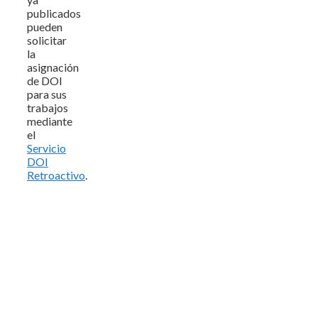
publicados
pueden
solicitar
la
asignación
de DOI
para sus
trabajos
mediante
el
Servicio
DOI
Retroactivo
.