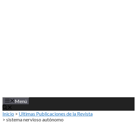
Saltar
al
contenido
Menú
Inicio
>
Ultimas Publicaciones de la Revista
>
sistema nervioso autónomo