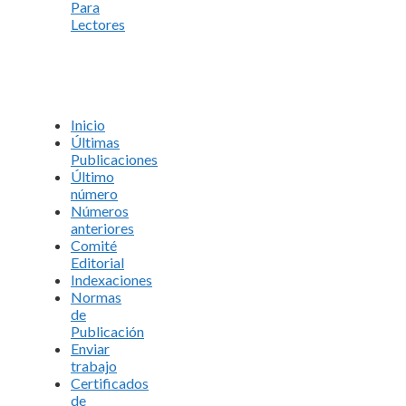
Para
Lectores
Inicio
Últimas
Publicaciones
Último
número
Números
anteriores
Comité
Editorial
Indexaciones
Normas
de
Publicación
Enviar
trabajo
Certificados
de