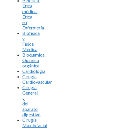
Bioética.
Ética
médica.
Ética
en
Enfermería
Biofísica
y
Física
Médica
Bioquímica.
Química
orgánica
Cardiología
Cirugía
Cardiovascular
Cirugía
General
y
del
aparato
digestivo
Cirugía
Maxilofacial