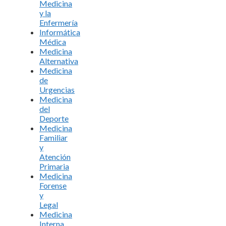
Medicina
y la
Enfermería
Informática
Médica
Medicina
Alternativa
Medicina
de
Urgencias
Medicina
del
Deporte
Medicina
Familiar
y
Atención
Primaria
Medicina
Forense
y
Legal
Medicina
Interna