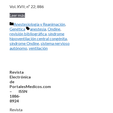
Vol. XVII; nº 22; 886
Leer más
Categorías
Anestesiología y Reanimación
,
Etiquetas
Genética
anestesia
,
Ondine
,
revisión bibliográfica
,
síndrome
hipoventilación central congénita
,
síndrome Ondine
,
sistema nervioso
autónomo
,
ventilación
Revista
Electrónica
de
PortalesMedicos.com
– ISSN
1886-
8924
Revista