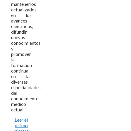
mantenerlos
actualizados
en los
avances
científicos,
difundir
nuevos
conocimientos
y
promover
la
formación
continua
en las
diversas
especialidades
del
conocimiento
médico
actual.
Leer el
último
número