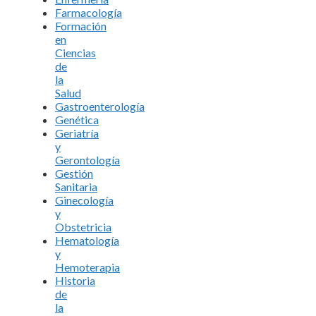
Farmacología
Formación
en
Ciencias
de
la
Salud
Gastroenterología
Genética
Geriatría
y
Gerontología
Gestión
Sanitaria
Ginecología
y
Obstetricia
Hematología
y
Hemoterapia
Historia
de
la