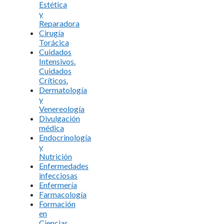
Estética
y
Reparadora
Cirugía
Torácica
Cuidados
Intensivos.
Cuidados
Críticos.
Dermatología
y
Venereología
Divulgación
médica
Endocrinología
y
Nutrición
Enfermedades
infecciosas
Enfermería
Farmacología
Formación
en
Ciencias