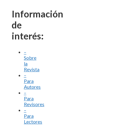
Información
de
interés:
–
Sobre
la
Revista
–
Para
Autores
–
Para
Revisores
–
Para
Lectores