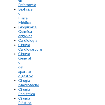
en
Enfermería
Biofísica
y
Física
Médica
Bioquímica.
Química
orgánica
Cardiología
Cirugía
Cardiovascular
Cirugía
General
y
del
aparato
digestivo
Cirugía
Maxilofacial
Cirugía
Pediátrica
Cirugía
Plástica,