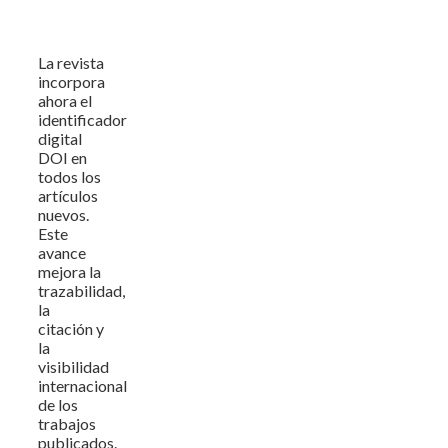
La revista
incorpora
ahora el
identificador
digital
DOI en
todos los
artículos
nuevos.
Este
avance
mejora la
trazabilidad,
la
citación y
la
visibilidad
internacional
de los
trabajos
publicados.