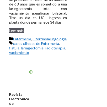
de 63 años que es sometido a una
laringectomía total con
vaciamiento ganglionar bilateral.
Tras un día en UCI, ingresa en
planta donde permanece 34 días…
Leer más
Categorías
Enfermería
,
Otorrinolaringología
Etiquetas
casos clínicos de Enfermería
,
fístula
,
laringectomía
,
radioterapia
,
vaciamiento
Revista
Electrónica
de