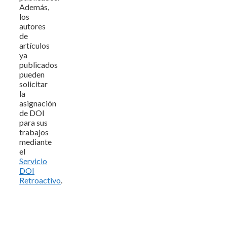
Además,
los
autores
de
artículos
ya
publicados
pueden
solicitar
la
asignación
de DOI
para sus
trabajos
mediante
el
Servicio
DOI
Retroactivo
.