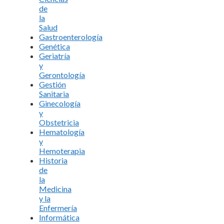
de
la
Salud
Gastroenterología
Genética
Geriatría
y
Gerontología
Gestión
Sanitaria
Ginecología
y
Obstetricia
Hematología
y
Hemoterapia
Historia
de
la
Medicina
y la
Enfermería
Informática