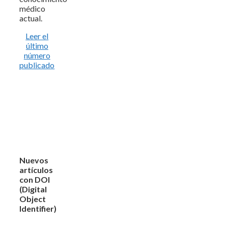
médico
actual.
Leer el
último
número
publicado
Nuevos
artículos
con DOI
(Digital
Object
Identifier)