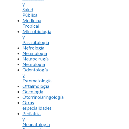
y
Salud
Pública
Medicina
Tropical
Microbiología
y
Parasitología
Nefrología
Neumología
Neurocirugía
Neurología
Odontología
y
Estomatología
Oftalmología
Oncología
Otorrinolaringología
Otras
especialidades
Pediatría
y
Neonatología