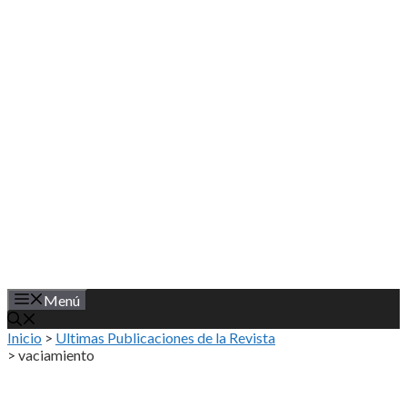
Saltar
al
contenido
Menú
Inicio
>
Ultimas Publicaciones de la Revista
>
vaciamiento