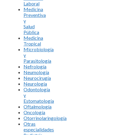
Laboral
Medicina
Preventiva
y
Salud
Pública
Medicina
Tropical
Microbiología
y
Parasitología
Nefrología
Neumología
Neurocirugía
Neurología
Odontología
y
Estomatología
Oftalmología
Oncología
Otorrinolaringología
Otras
especialidades