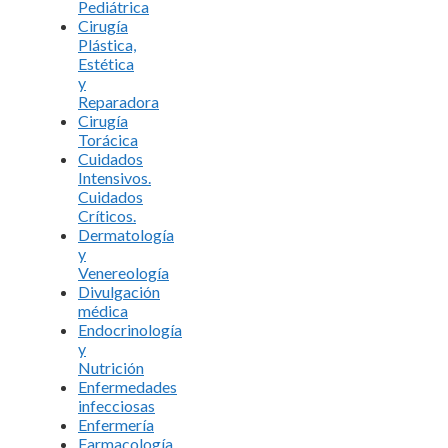
Pediátrica
Cirugía
Plástica,
Estética
y
Reparadora
Cirugía
Torácica
Cuidados
Intensivos.
Cuidados
Críticos.
Dermatología
y
Venereología
Divulgación
médica
Endocrinología
y
Nutrición
Enfermedades
infecciosas
Enfermería
Farmacología