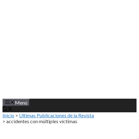
Saltar
al
contenido
Menú
Inicio
>
Ultimas Publicaciones de la Revista
>
accidentes con múltiples víctimas