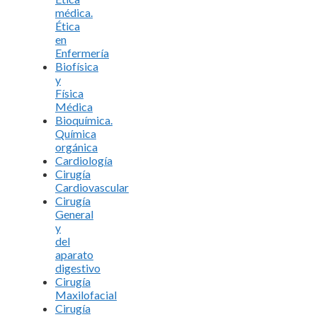
médica.
Ética
en
Enfermería
Biofísica
y
Física
Médica
Bioquímica.
Química
orgánica
Cardiología
Cirugía
Cardiovascular
Cirugía
General
y
del
aparato
digestivo
Cirugía
Maxilofacial
Cirugía