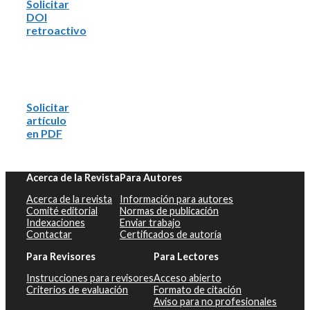
Solicitar
DOI
retroactivo
Solicitar
artículo
en PDF
Acerca de la Revista
Para Autores
Acerca de la revista
Información para autores
Comité editorial
Normas de publicación
Indexaciones
Enviar trabajo
Contactar
Certificados de autoría
Para Revisores
Para Lectores
Instrucciones para revisores
Acceso abierto
Criterios de evaluación
Formato de citación
Aviso para no profesionales