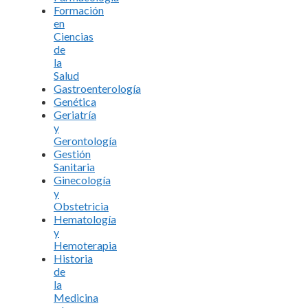
Formación
en
Ciencias
de
la
Salud
Gastroenterología
Genética
Geriatría
y
Gerontología
Gestión
Sanitaria
Ginecología
y
Obstetricia
Hematología
y
Hemoterapia
Historia
de
la
Medicina