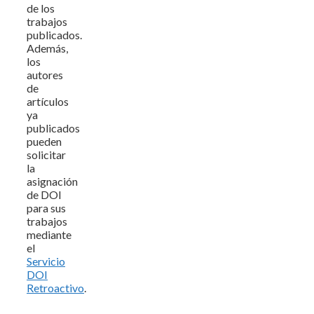
de los
trabajos
publicados.
Además,
los
autores
de
artículos
ya
publicados
pueden
solicitar
la
asignación
de DOI
para sus
trabajos
mediante
el
Servicio
DOI
Retroactivo
.