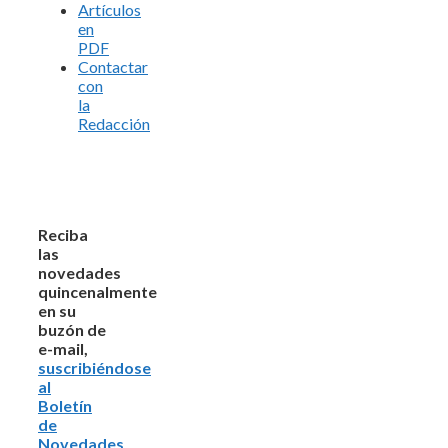
Artículos
en
PDF
Contactar
con
la
Redacción
Reciba
las
novedades
quincenalmente
en su
buzón de
e-mail,
suscribiéndose
al
Boletín
de
Novedades