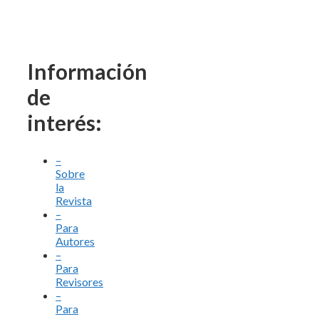
Información
de
interés:
–
Sobre
la
Revista
–
Para
Autores
–
Para
Revisores
–
Para