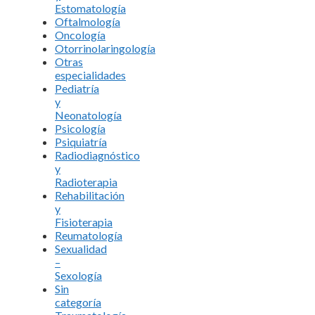
Estomatología
Oftalmología
Oncología
Otorrinolaringología
Otras
especialidades
Pediatría
y
Neonatología
Psicología
Psiquiatría
Radiodiagnóstico
y
Radioterapia
Rehabilitación
y
Fisioterapia
Reumatología
Sexualidad
–
Sexología
Sin
categoría