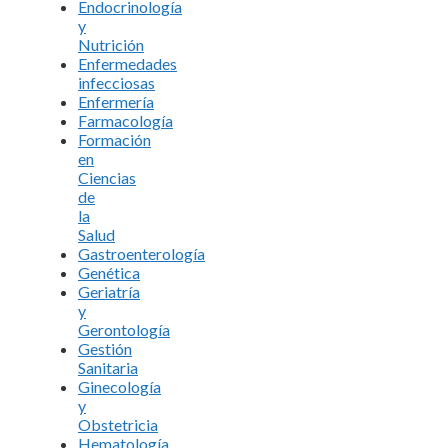
Endocrinología
y
Nutrición
Enfermedades
infecciosas
Enfermería
Farmacología
Formación
en
Ciencias
de
la
Salud
Gastroenterología
Genética
Geriatría
y
Gerontología
Gestión
Sanitaria
Ginecología
y
Obstetricia
Hematología