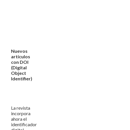
Nuevos
artículos
con DOI
(Digital
Object
Identifier)
La revista
incorpora
ahora el
identificador
digital