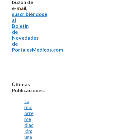
buzón de
e-mail,
suscribiéndose
al
Boletín
de
Novedades
de
PortalesMedicos.com
Últimas
Publicaciones:
La
mic
orre
me
diac
ión:
una