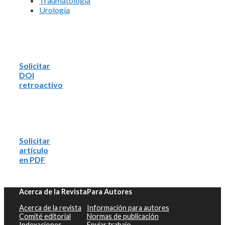
Traumatología
Urología
Solicitar
DOI
retroactivo
Solicitar
artículo
en PDF
Acerca de la Revista
Para Autores
Acerca de la revista
Información para autores
Comité editorial
Normas de publicación
Indexaciones
Enviar trabajo