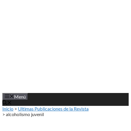
Saltar
al
contenido
Menú
Inicio
>
Ultimas Publicaciones de la Revista
>
alcoholismo juvenil