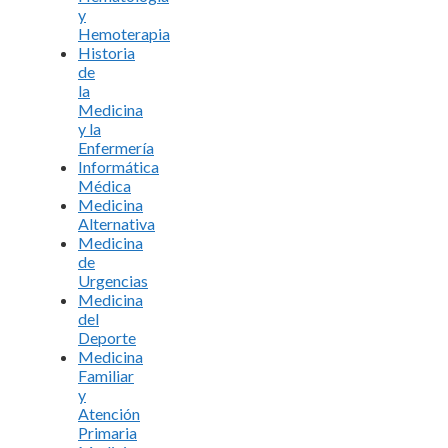
y
Hemoterapia
Historia
de
la
Medicina
y la
Enfermería
Informática
Médica
Medicina
Alternativa
Medicina
de
Urgencias
Medicina
del
Deporte
Medicina
Familiar
y
Atención
Primaria