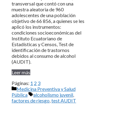
transversal que contó con una
muestra aleatoria de 960
adolescentes de una población
objetivo de 66 856, a quienes se les
aplicó los instrumentos:
condiciones socioeconómicas del
Instituto Ecuatoriano de
Estadísticas y Censos, Test de
identificación de trastornos
debidos al consumo de alcohol
(AUDIT).
Leer más
Páginas:
1
2
3
Categorías
Medicina Preventiva y Salud
Etiquetas
Pública
alcoholismo juvenil
,
factores de riesgo
,
test AUDIT