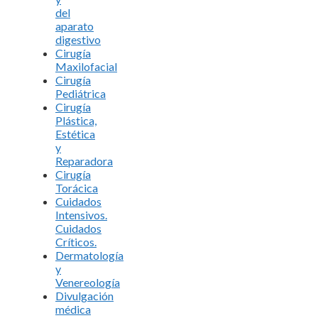
del
aparato
digestivo
Cirugía
Maxilofacial
Cirugía
Pediátrica
Cirugía
Plástica,
Estética
y
Reparadora
Cirugía
Torácica
Cuidados
Intensivos.
Cuidados
Críticos.
Dermatología
y
Venereología
Divulgación
médica