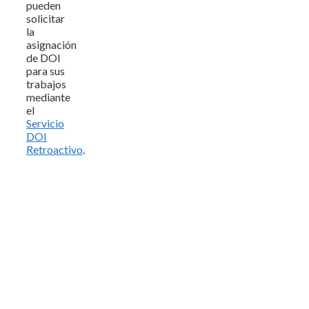
pueden
solicitar
la
asignación
de DOI
para sus
trabajos
mediante
el
Servicio
DOI
Retroactivo
.