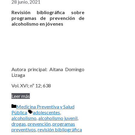
28 junio, 2021
Revisión bibliográfica sobre
programas de prevención de
alcoholismo en jóvenes
Autora principal: Aitana Domingo
Lizaga
Vol. XVI; nº 12; 638
Leer más
Categorías
Medicina Preventiva y Salud
Etiquetas
Pública
adolescentes
,
alcoholismo
,
alcoholismo juvenil
,
drogas
,
prevención
,
programas
preventivos
,
revisión bibliográfica