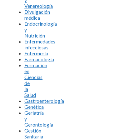
Venereología
Divulgación
médica
Endocrinología
y
Nutrición
Enfermedades
infecciosas
Enfermería
Farmacología
Formación
en
Ciencias
de
la
Salud
Gastroenterología
Genética
Geriatría
y
Gerontología
Gestión
Sanitaria