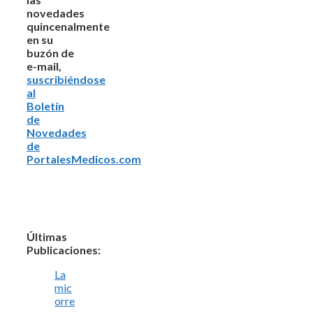
novedades
quincenalmente
en su
buzón de
e-mail,
suscribiéndose
al
Boletín
de
Novedades
de
PortalesMedicos.com
Últimas
Publicaciones:
La
mic
orre