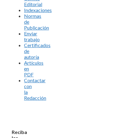
Editorial
Indexaciones
Normas
de
Publicación
Enviar
trabajo
Certificados
de
autoría
Artículos
en
PDF
Contactar
con
la
Redacción
Reciba
las