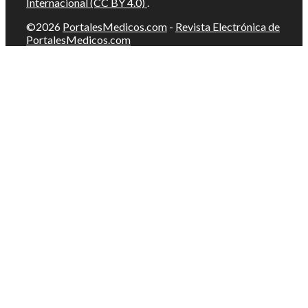
Internacional (CC BY 4.0)
.
©2026
PortalesMedicos.com
-
Revista Electrónica de
PortalesMedicos.com