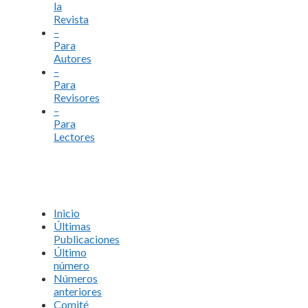
la
Revista
–
Para
Autores
–
Para
Revisores
–
Para
Lectores
Inicio
Últimas
Publicaciones
Último
número
Números
anteriores
Comité