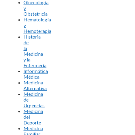
Ginecología
y
Obstetricia
Hematología
y
Hemoterapia
Historia
de
la
Medicina
y la
Enfermería
Informática
Médica
Medicina
Alternativa
Medicina
de
Urgencias
Medicina
del
Deporte
Medicina
Familiar