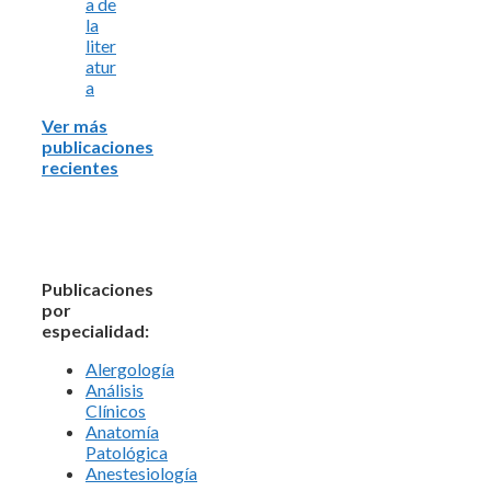
a de
la
liter
atur
a
Ver más
publicaciones
recientes
Publicaciones
por
especialidad:
Alergología
Análisis
Clínicos
Anatomía
Patológica
Anestesiología