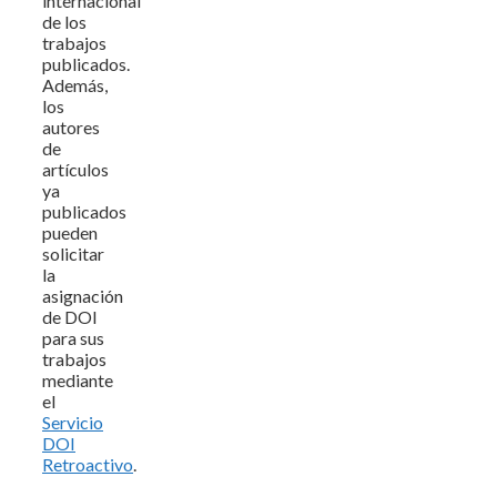
internacional
de los
trabajos
publicados.
Además,
los
autores
de
artículos
ya
publicados
pueden
solicitar
la
asignación
de DOI
para sus
trabajos
mediante
el
Servicio
DOI
Retroactivo
.