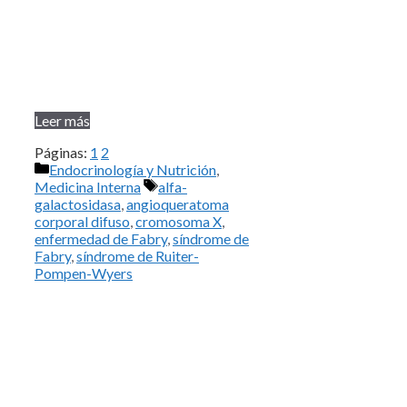
Leer más
Páginas:
1
2
Categorías
Endocrinología y Nutrición
,
Etiquetas
Medicina Interna
alfa-
galactosidasa
,
angioqueratoma
corporal difuso
,
cromosoma X
,
enfermedad de Fabry
,
síndrome de
Fabry
,
síndrome de Ruiter-
Pompen-Wyers