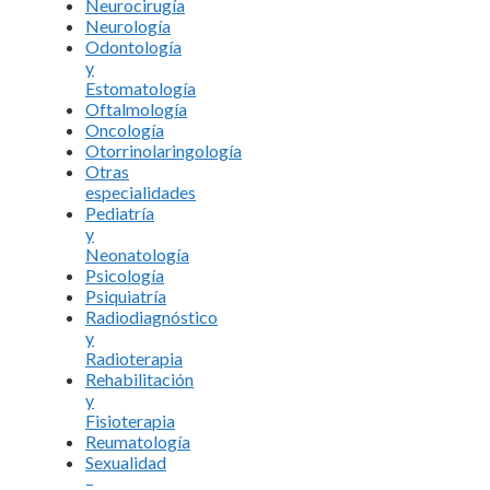
Neurocirugía
Neurología
Odontología
y
Estomatología
Oftalmología
Oncología
Otorrinolaringología
Otras
especialidades
Pediatría
y
Neonatología
Psicología
Psiquiatría
Radiodiagnóstico
y
Radioterapia
Rehabilitación
y
Fisioterapia
Reumatología
Sexualidad
–