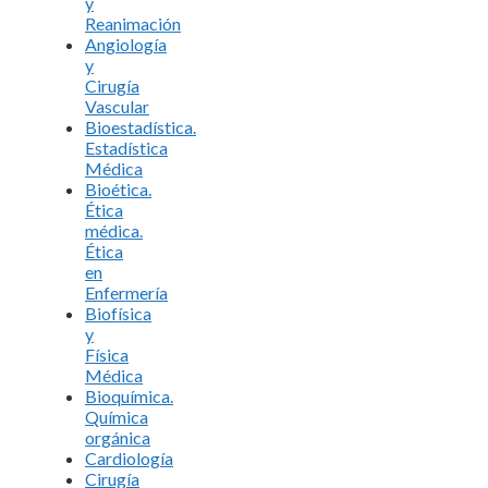
y
Reanimación
Angiología
y
Cirugía
Vascular
Bioestadística.
Estadística
Médica
Bioética.
Ética
médica.
Ética
en
Enfermería
Biofísica
y
Física
Médica
Bioquímica.
Química
orgánica
Cardiología
Cirugía