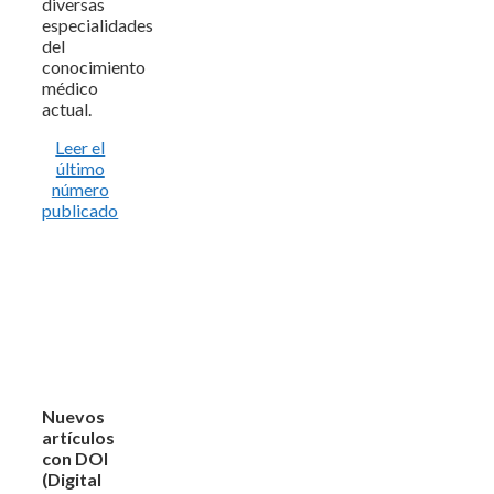
diversas
especialidades
del
conocimiento
médico
actual.
Leer el
último
número
publicado
Nuevos
artículos
con DOI
(Digital