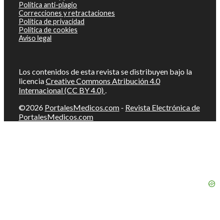
Política anti-plagio
Correcciones y retractaciones
Política de privacidad
Política de cookies
Aviso legal
Los contenidos de esta revista se distribuyen bajo la
licencia
Creative Commons Atribución 4.0
Internacional (CC BY 4.0)
.
©2026
PortalesMedicos.com
-
Revista Electrónica de
PortalesMedicos.com