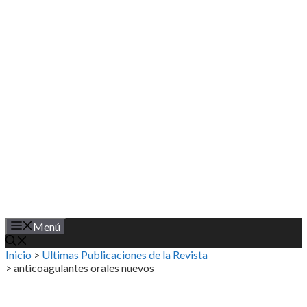
Saltar
al
contenido
Menú
Inicio
>
Ultimas Publicaciones de la Revista
>
anticoagulantes orales nuevos