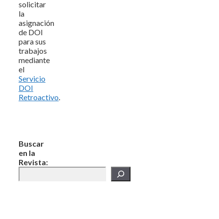
solicitar
la
asignación
de DOI
para sus
trabajos
mediante
el
Servicio
DOI
Retroactivo
.
Buscar
en la
Revista: