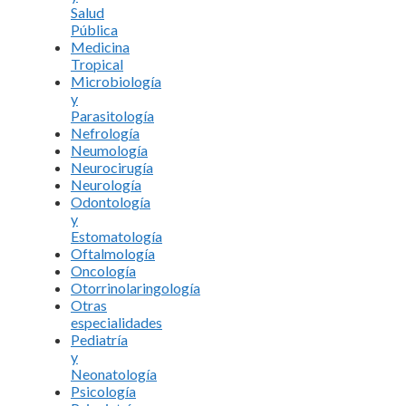
Salud
Pública
Medicina
Tropical
Microbiología
y
Parasitología
Nefrología
Neumología
Neurocirugía
Neurología
Odontología
y
Estomatología
Oftalmología
Oncología
Otorrinolaringología
Otras
especialidades
Pediatría
y
Neonatología
Psicología