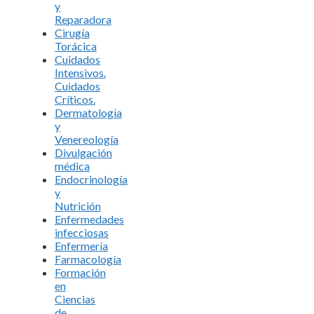
y
Reparadora
Cirugía
Torácica
Cuidados
Intensivos.
Cuidados
Críticos.
Dermatología
y
Venereología
Divulgación
médica
Endocrinología
y
Nutrición
Enfermedades
infecciosas
Enfermería
Farmacología
Formación
en
Ciencias
de