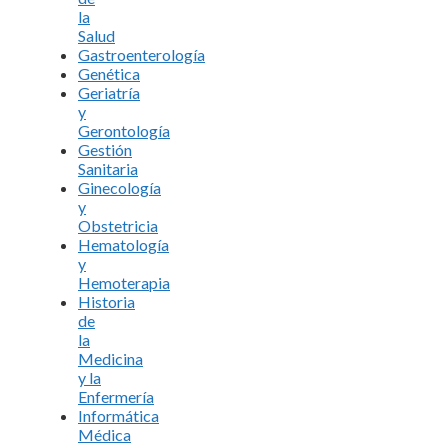
la
Salud
Gastroenterología
Genética
Geriatría
y
Gerontología
Gestión
Sanitaria
Ginecología
y
Obstetricia
Hematología
y
Hemoterapia
Historia
de
la
Medicina
y la
Enfermería
Informática
Médica