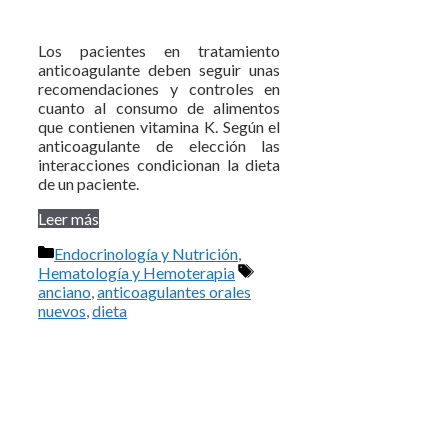
Los pacientes en tratamiento
anticoagulante deben seguir unas
recomendaciones y controles en
cuanto al consumo de alimentos
que contienen vitamina K. Según el
anticoagulante de elección las
interacciones condicionan la dieta
de un paciente.
Leer más
Categorías
Endocrinología y Nutrición
,
Etiquetas
Hematología y Hemoterapia
anciano
,
anticoagulantes orales
nuevos
,
dieta