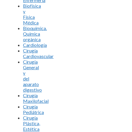
Enfermería
Biofísica
y
Física
Médica
Bioquímica.
Química
orgánica
Cardiología
Cirugía
Cardiovascular
Cirugía
General
y
del
aparato
digestivo
Cirugía
Maxilofacial
Cirugía
Pediátrica
Cirugía
Plástica,
Estética