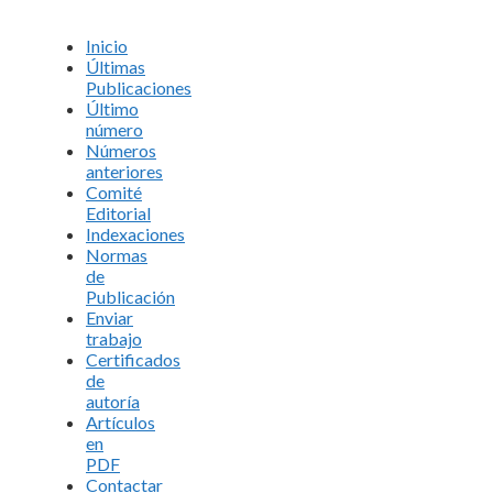
Inicio
Últimas
Publicaciones
Último
número
Números
anteriores
Comité
Editorial
Indexaciones
Normas
de
Publicación
Enviar
trabajo
Certificados
de
autoría
Artículos
en
PDF
Contactar