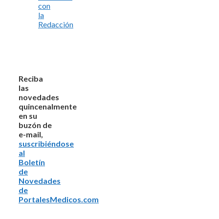
con
la
Redacción
Reciba
las
novedades
quincenalmente
en su
buzón de
e-mail,
suscribiéndose
al
Boletín
de
Novedades
de
PortalesMedicos.com