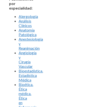
por
especialidad:
Alergología
Análisis
Clínicos
Anatomía
Patológica
Anestesiología
y
Reanimación
Angiología
y
Cirugía
Vascular
Bioestadística.
Estadística
Médica
Bioética.
Ética
médica.
Ética
en