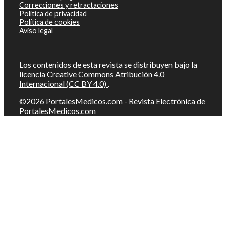
Correcciones y retractaciones
Política de privacidad
Política de cookies
Aviso legal
Los contenidos de esta revista se distribuyen bajo la
licencia
Creative Commons Atribución 4.0
Internacional (CC BY 4.0)
.
©2026
PortalesMedicos.com
-
Revista Electrónica de
PortalesMedicos.com