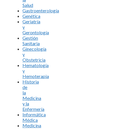
Salud
Gastroenterología
Genética
Geriatría
y
Gerontología
Gestión
Sanitaria
Ginecología
y
Obstetricia
Hematología
y
Hemoterapia
Historia
de
la
Medicina
y la
Enfermería
Informática
Médica
Medicina