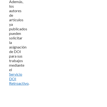
Además,
los
autores
de
artículos
ya
publicados
pueden
solicitar
la
asignación
de DOI
para sus
trabajos
mediante
el
Servicio
DOI
Retroactivo
.