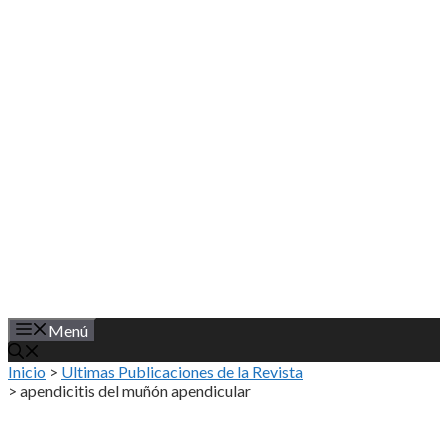
Saltar
al
contenido
Menú
Inicio
>
Ultimas Publicaciones de la Revista
>
apendicitis del muñón apendicular