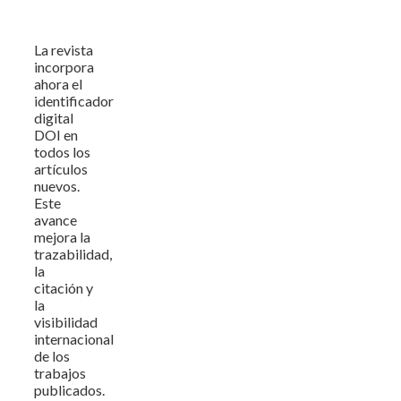
La revista
incorpora
ahora el
identificador
digital
DOI en
todos los
artículos
nuevos.
Este
avance
mejora la
trazabilidad,
la
citación y
la
visibilidad
internacional
de los
trabajos
publicados.