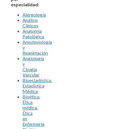
especialidad:
Alergología
Análisis
Clínicos
Anatomía
Patológica
Anestesiología
y
Reanimación
Angiología
y
Cirugía
Vascular
Bioestadística.
Estadística
Médica
Bioética.
Ética
médica.
Ética
en
Enfermería