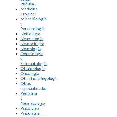
Pública
Medicina
Tropical
Microbiología
y
Parasitología
Nefrología
Neumología
Neurocirugía
Neurología
Odontología
y
Estomatología
Oftalmología
Oncología
Otorrinolaringología
Otras
especialidades
Pediatría
y
Neonatología
Psicología
Psiquiatría