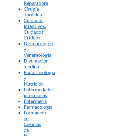
Reparadora
Cirugía
Torácica
Cuidados
Intensivos.
Cuidados
Críticos.
Dermatología
y
Venereología
Divulgación
médica
Endocrinología
y
Nutrición
Enfermedades
infecciosas
Enfermería
Farmacología
Formación
en
Ciencias
de
la