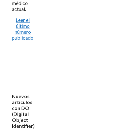
médico
actual.
Leer el
último
número
publicado
Nuevos
artículos
con DOI
(Digital
Object
Identifier)