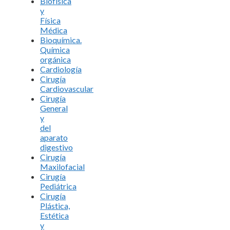
Biofísica
y
Física
Médica
Bioquímica.
Química
orgánica
Cardiología
Cirugía
Cardiovascular
Cirugía
General
y
del
aparato
digestivo
Cirugía
Maxilofacial
Cirugía
Pediátrica
Cirugía
Plástica,
Estética
y