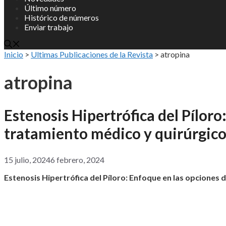
Último número
Histórico de números
Enviar trabajo
Inicio
>
Ultimas Publicaciones de la Revista
>
atropina
atropina
Estenosis Hipertrófica del Píloro
tratamiento médico y quirúrgic
15 julio, 2024
6 febrero, 2024
Estenosis Hipertrófica del Píloro: Enfoque en las opciones