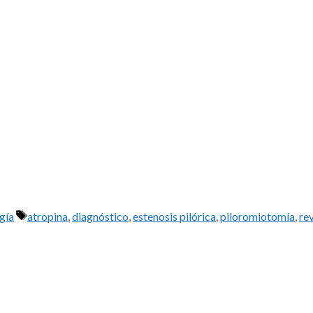
Etiquetas
gía
atropina
,
diagnóstico
,
estenosis pilórica
,
piloromiotomía
,
re