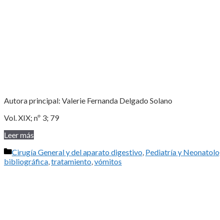
Autora principal: Valerie Fernanda Delgado Solano
Vol. XIX; nº 3; 79
Leer más
Categorías
Cirugía General y del aparato digestivo
,
Pediatría y Neonatolo
bibliográfica
,
tratamiento
,
vómitos