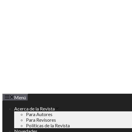
Saltar
al
contenido
Menú
Acerca de la Revista
Para Autores
Para Revisores
Políticas de la Revista
Novedades