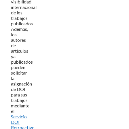
visibilidad
internacional
de los
trabajos
publicados.
Además,
los
autores
de
artículos
ya
publicados
pueden
solicitar
la
asignación
de DOI
para sus
trabajos
mediante
el
Servicio
DOI
Retroactivo
.