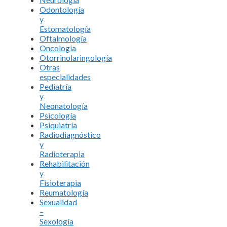
Odontología
y
Estomatología
Oftalmología
Oncología
Otorrinolaringología
Otras
especialidades
Pediatría
y
Neonatología
Psicología
Psiquiatría
Radiodiagnóstico
y
Radioterapia
Rehabilitación
y
Fisioterapia
Reumatología
Sexualidad
–
Sexología