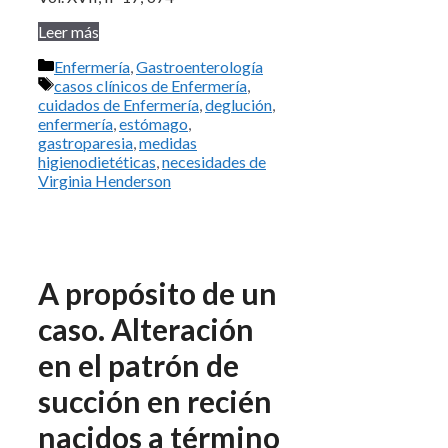
Leer más
Categorías
Enfermería
,
Gastroenterología
Etiquetas
casos clínicos de Enfermería
,
cuidados de Enfermería
,
deglución
,
enfermería
,
estómago
,
gastroparesia
,
medidas
higienodietéticas
,
necesidades de
Virginia Henderson
A propósito de un
caso. Alteración
en el patrón de
succión en recién
nacidos a término