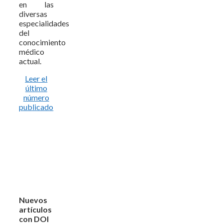
en las
diversas
especialidades
del
conocimiento
médico
actual.
Leer el
último
número
publicado
Nuevos
artículos
con DOI