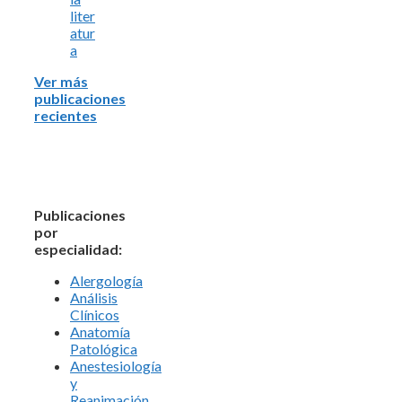
liter
atur
a
Ver más
publicaciones
recientes
Publicaciones
por
especialidad:
Alergología
Análisis
Clínicos
Anatomía
Patológica
Anestesiología
y
Reanimación