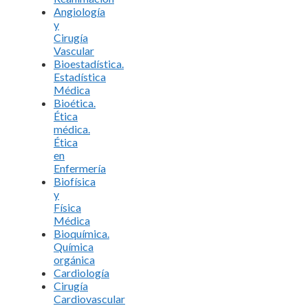
Angiología
y
Cirugía
Vascular
Bioestadística.
Estadística
Médica
Bioética.
Ética
médica.
Ética
en
Enfermería
Biofísica
y
Física
Médica
Bioquímica.
Química
orgánica
Cardiología
Cirugía
Cardiovascular