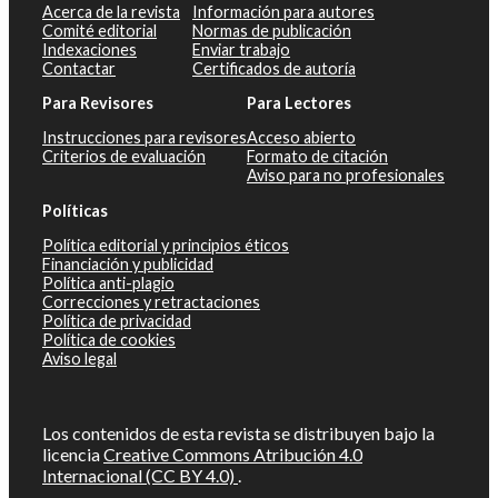
Acerca de la revista
Información para autores
Comité editorial
Normas de publicación
Indexaciones
Enviar trabajo
Contactar
Certificados de autoría
Para Revisores
Para Lectores
Instrucciones para revisores
Acceso abierto
Criterios de evaluación
Formato de citación
Aviso para no profesionales
Políticas
Política editorial y principios éticos
Financiación y publicidad
Política anti-plagio
Correcciones y retractaciones
Política de privacidad
Política de cookies
Aviso legal
Los contenidos de esta revista se distribuyen bajo la
licencia
Creative Commons Atribución 4.0
Internacional (CC BY 4.0)
.