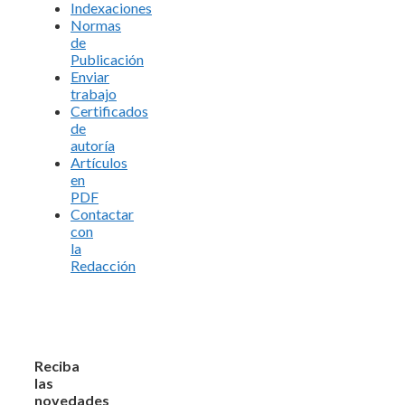
Indexaciones
Normas
de
Publicación
Enviar
trabajo
Certificados
de
autoría
Artículos
en
PDF
Contactar
con
la
Redacción
Reciba
las
novedades