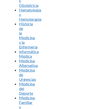
y
Obstetricia
Hematología
y
Hemoterapia
Historia
de
la
Medicina
y la
Enfermería
Informática
Médica
Medicina
Alternativa
Medicina
de
Urgencias
Medicina
del
Deporte
Medicina
Familiar
y