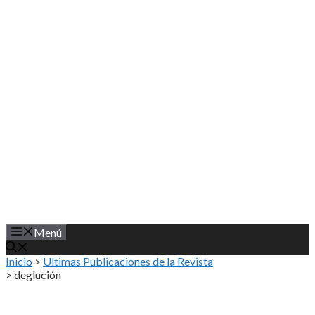
Saltar
al
contenido
Menú
Inicio
>
Ultimas Publicaciones de la Revista
>
deglución