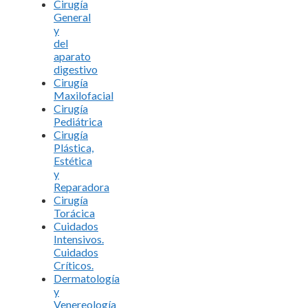
Cirugía
General
y
del
aparato
digestivo
Cirugía
Maxilofacial
Cirugía
Pediátrica
Cirugía
Plástica,
Estética
y
Reparadora
Cirugía
Torácica
Cuidados
Intensivos.
Cuidados
Críticos.
Dermatología
y
Venereología