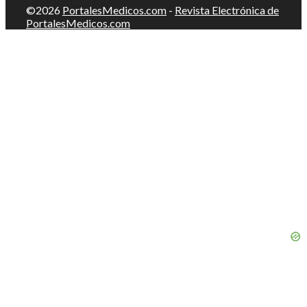
©2026
PortalesMedicos.com
-
Revista Electrónica de
PortalesMedicos.com