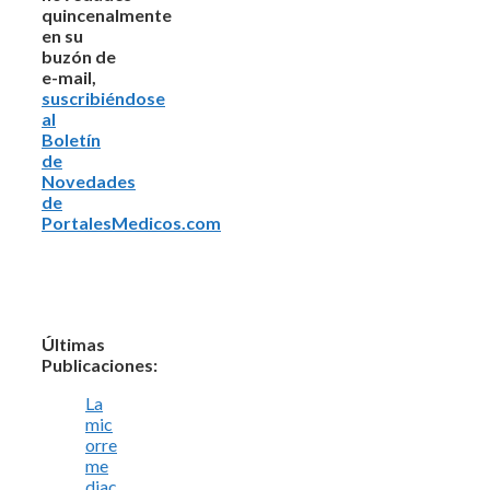
quincenalmente
en su
buzón de
e-mail,
suscribiéndose
al
Boletín
de
Novedades
de
PortalesMedicos.com
Últimas
Publicaciones:
La
mic
orre
me
diac