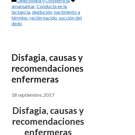
Categorías
Etiquetas
Ginecología y Obstetricia
amamantar
,
Conducta en la
lactancia
,
deglución
,
nacimiento a
término
,
recién nacido
,
succión del
dedo
Disfagia, causas y
recomendaciones
enfermeras
18 septiembre, 2017
Disfagia, causas y
recomendaciones
enfermeras