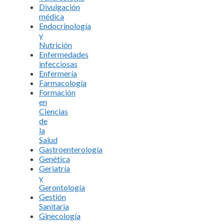
Divulgación
médica
Endocrinología
y
Nutrición
Enfermedades
infecciosas
Enfermería
Farmacología
Formación
en
Ciencias
de
la
Salud
Gastroenterología
Genética
Geriatría
y
Gerontología
Gestión
Sanitaria
Ginecología