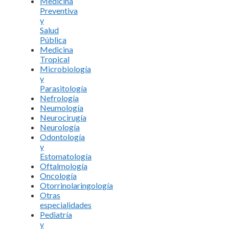
Medicina
Preventiva
y
Salud
Pública
Medicina
Tropical
Microbiología
y
Parasitología
Nefrología
Neumología
Neurocirugía
Neurología
Odontología
y
Estomatología
Oftalmología
Oncología
Otorrinolaringología
Otras
especialidades
Pediatría
y