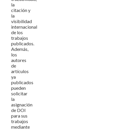
la
citación y
la
visibilidad
internacional
de los
trabajos
publicados.
Además,
los
autores
de
artículos
ya
publicados
pueden
solicitar
la
asignación
de DOI
para sus
trabajos
mediante