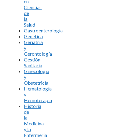
en
Ciencias
de
la
Salud
Gastroenterología
Genética
Geriatría
y
Gerontología
Gestión
Sanitaria
Ginecología
y
Obstetricia
Hematología
y
Hemoterapia
Historia
de
la
Medicina
y la
Enfermería