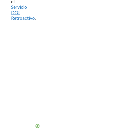
el
Servicio
DOI
Retroactivo
.