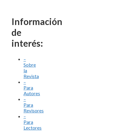
Información
de
interés:
–
Sobre
la
Revista
–
Para
Autores
–
Para
Revisores
–
Para
Lectores