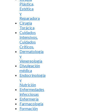
Plástica,
Estética
y
Reparadora
Cirugía
Torácica
Cuidados
Intensivos.
Cuidados
Críticos.
Dermatología
y
Venereología
Divulgación
médica
Endocrinología
y
Nutrición
Enfermedades
infecciosas
Enfermería
Farmacología
Formación