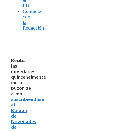
PDF
Contactar
con
la
Redacción
Reciba
las
novedades
quincenalmente
en su
buzón de
e-mail,
suscribiéndose
al
Boletín
de
Novedades
de