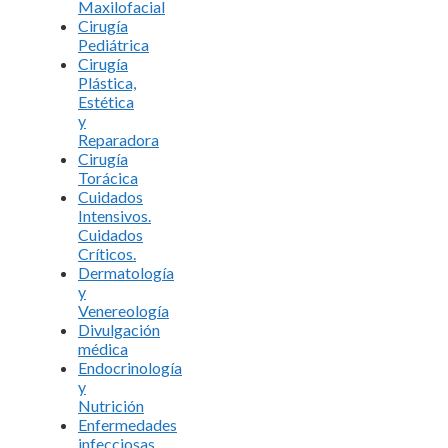
Maxilofacial
Cirugía
Pediátrica
Cirugía
Plástica,
Estética
y
Reparadora
Cirugía
Torácica
Cuidados
Intensivos.
Cuidados
Críticos.
Dermatología
y
Venereología
Divulgación
médica
Endocrinología
y
Nutrición
Enfermedades
infecciosas