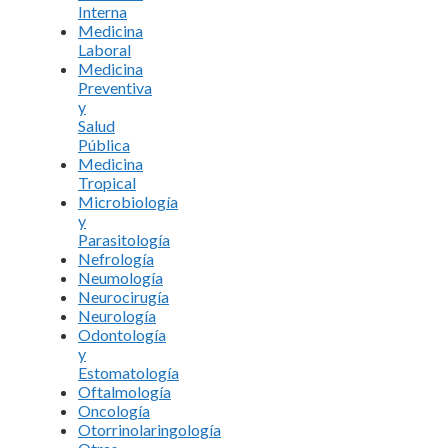
Interna
Medicina
Laboral
Medicina
Preventiva
y
Salud
Pública
Medicina
Tropical
Microbiología
y
Parasitología
Nefrología
Neumología
Neurocirugía
Neurología
Odontología
y
Estomatología
Oftalmología
Oncología
Otorrinolaringología