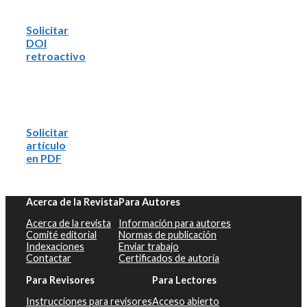
Solicitar
DOI
retroactivo
Solicitar
artículo
en PDF
Acerca de la Revista
Para Autores
Acerca de la revista
Información para autores
Comité editorial
Normas de publicación
Indexaciones
Enviar trabajo
Contactar
Certificados de autoría
Para Revisores
Para Lectores
Instrucciones para revisores
Acceso abierto