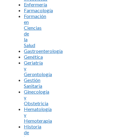
Enfermería
Farmacología
Formación
en
Ciencias
de
la
Salud
Gastroenterología
Genética
Geriatría
y
Gerontología
Gestión
Sanitaria
Ginecología
y
Obstetricia
Hematología
y
Hemoterapia
Historia
de