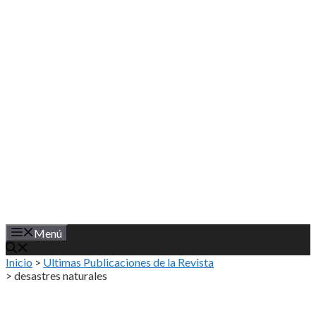
Saltar
al
contenido
Menú
Inicio
>
Ultimas Publicaciones de la Revista
>
desastres naturales