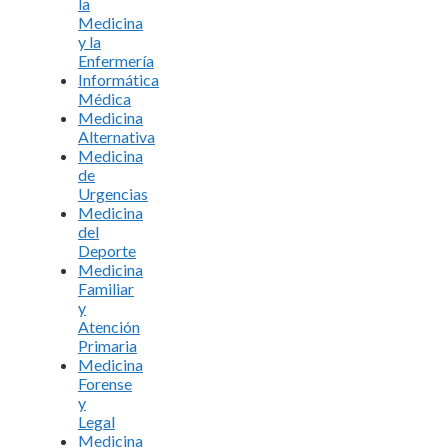
la
Medicina
y la
Enfermería
Informática
Médica
Medicina
Alternativa
Medicina
de
Urgencias
Medicina
del
Deporte
Medicina
Familiar
y
Atención
Primaria
Medicina
Forense
y
Legal
Medicina