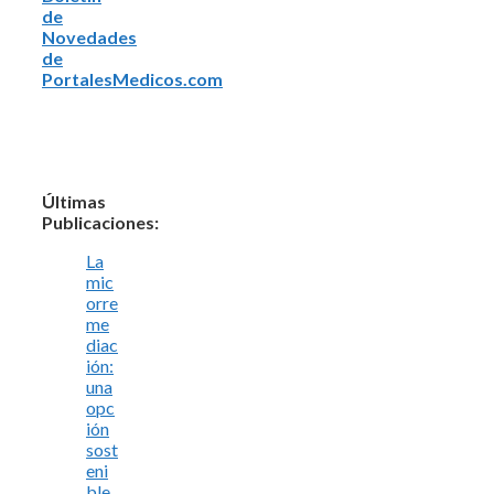
de
Novedades
de
PortalesMedicos.com
Últimas
Publicaciones:
La
mic
orre
me
diac
ión:
una
opc
ión
sost
eni
ble