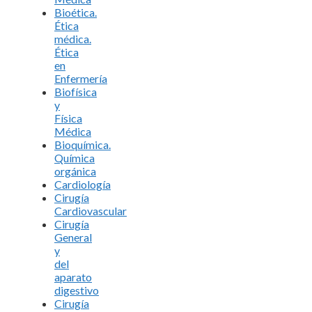
Bioética.
Ética
médica.
Ética
en
Enfermería
Biofísica
y
Física
Médica
Bioquímica.
Química
orgánica
Cardiología
Cirugía
Cardiovascular
Cirugía
General
y
del
aparato
digestivo
Cirugía