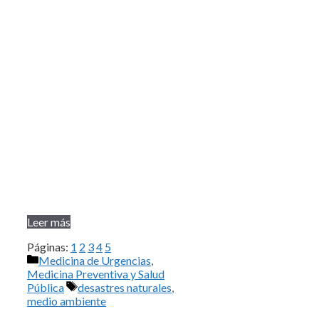
Leer más
Páginas:
1
2
3
4
5
Categorías
Medicina de Urgencias
,
Medicina Preventiva y Salud
Etiquetas
Pública
desastres naturales
,
medio ambiente