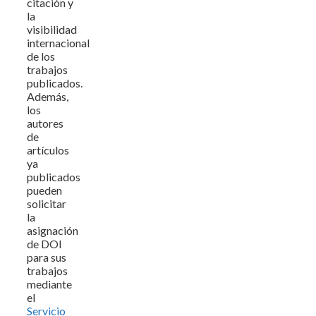
citación y
la
visibilidad
internacional
de los
trabajos
publicados.
Además,
los
autores
de
artículos
ya
publicados
pueden
solicitar
la
asignación
de DOI
para sus
trabajos
mediante
el
Servicio