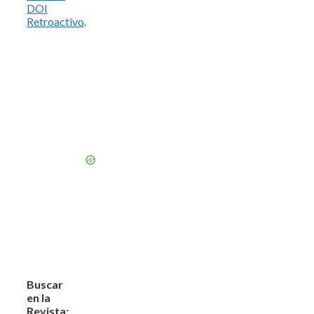
DOI
Retroactivo
.
Buscar
en la
Revista: