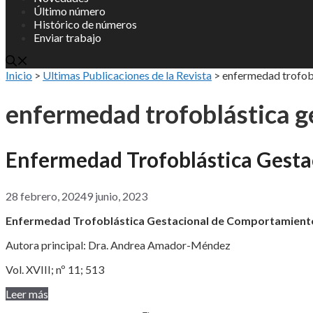
Último número
Histórico de números
Enviar trabajo
Inicio
>
Ultimas Publicaciones de la Revista
>
enfermedad trofobl
enfermedad trofoblástica g
Enfermedad Trofoblástica Gest
28 febrero, 2024
9 junio, 2023
Enfermedad Trofoblástica Gestacional de Comportamient
Autora principal: Dra. Andrea Amador-Méndez
Vol. XVIII; nº 11; 513
Leer más