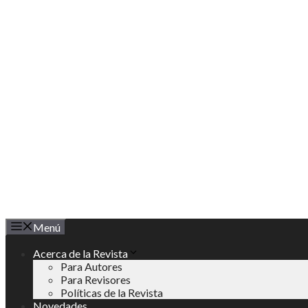
Saltar
al
contenido
Menú
Acerca de la Revista
Para Autores
Para Revisores
Políticas de la Revista
Novedades