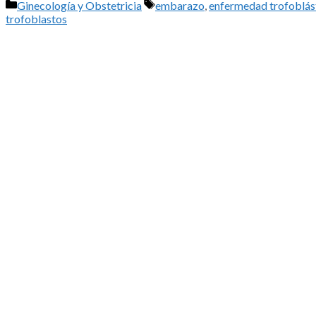
Categorías
Etiquetas
Ginecología y Obstetricia
embarazo
,
enfermedad trofoblást
trofoblastos