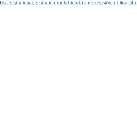
ica gestacional
,
gestación
,
mola hidatiforme
,
revisión bibliográfi