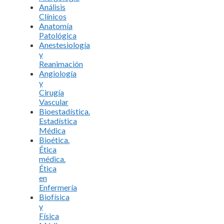
Análisis
Clínicos
Anatomía
Patológica
Anestesiología
y
Reanimación
Angiología
y
Cirugía
Vascular
Bioestadística.
Estadística
Médica
Bioética.
Ética
médica.
Ética
en
Enfermería
Biofísica
y
Física