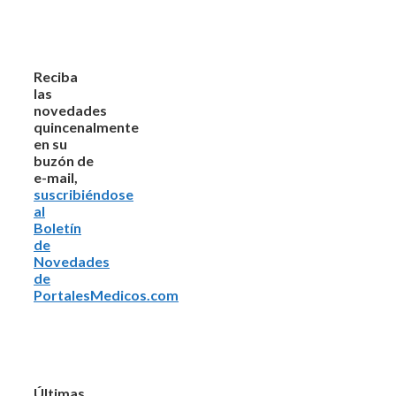
Reciba
las
novedades
quincenalmente
en su
buzón de
e-mail,
suscribiéndose
al
Boletín
de
Novedades
de
PortalesMedicos.com
Últimas