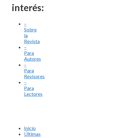
interés:
–
Sobre
la
Revista
–
Para
Autores
–
Para
Revisores
–
Para
Lectores
Inicio
Últimas