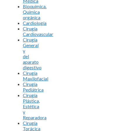
Médica
Bioquímica.
Química
orgánica
Cardiología
Cirugía
Cardiovascular
Cirugía
General
y
del
aparato
digestivo
Cirugía
Maxilofacial
Cirugía
Pediátrica
Cirugía
Plástica,
Estética
y
Reparadora
Cirugía
Torácica