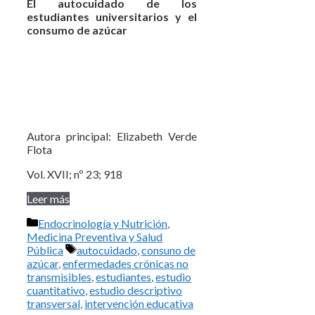
El autocuidado de los
estudiantes universitarios y el
consumo de azúcar
Autora principal: Elizabeth Verde
Flota
Vol. XVII; nº 23; 918
Leer más
Categorías
Endocrinología y Nutrición
,
Medicina Preventiva y Salud
Etiquetas
Pública
autocuidado
,
consuno de
azúcar
,
enfermedades crónicas no
transmisibles
,
estudiantes
,
estudio
cuantitativo
,
estudio descriptivo
transversal
,
intervención educativa