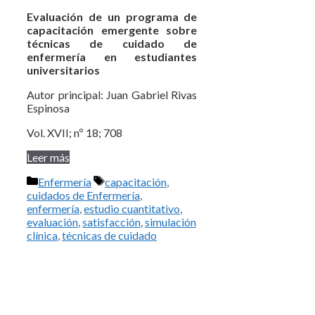
Evaluación de un programa de
capacitación emergente sobre
técnicas de cuidado de
enfermería en estudiantes
universitarios
Autor principal: Juan Gabriel Rivas
Espinosa
Vol. XVII; nº 18; 708
Leer más
Categorías
Etiquetas
Enfermería
capacitación
,
cuidados de Enfermería
,
enfermería
,
estudio cuantitativo
,
evaluación
,
satisfacción
,
simulación
clínica
,
técnicas de cuidado