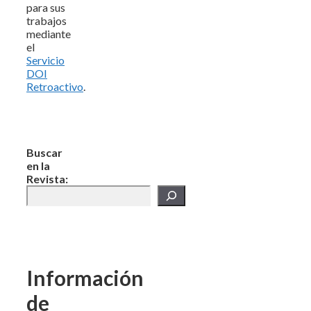
para sus
trabajos
mediante
el
Servicio
DOI
Retroactivo
.
Buscar
en la
Revista:
Información
de