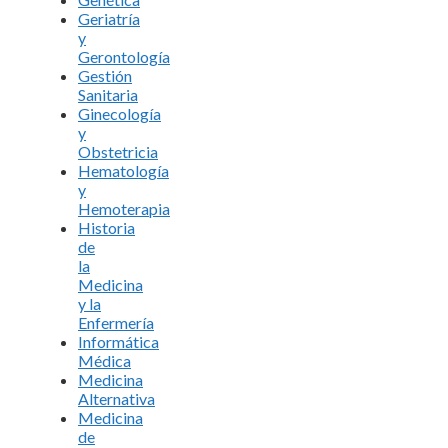
Geriatría
y
Gerontología
Gestión
Sanitaria
Ginecología
y
Obstetricia
Hematología
y
Hemoterapia
Historia
de
la
Medicina
y la
Enfermería
Informática
Médica
Medicina
Alternativa
Medicina
de