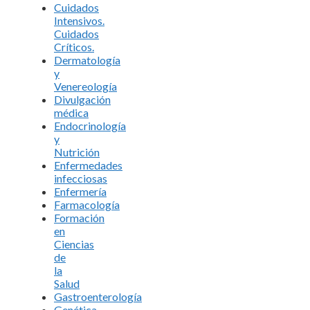
Cuidados
Intensivos.
Cuidados
Críticos.
Dermatología
y
Venereología
Divulgación
médica
Endocrinología
y
Nutrición
Enfermedades
infecciosas
Enfermería
Farmacología
Formación
en
Ciencias
de
la
Salud
Gastroenterología
Genética