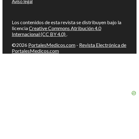
Aviso legal
Los contenidos de esta revista se distribuyen bajo la
licencia
Creative Commons Atribución 4.0
Internacional (CC BY 4.0)
.
©2026
PortalesMedicos.com
-
Revista Electrónica de
PortalesMedicos.com