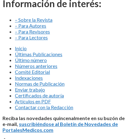
Información de interés:
– Sobre la Revista
– Para Autores
– Para Revisores
– Para Lectores
Inicio
Últimas Publicaciones
Último número
Números anteriores
Comité Editorial
Indexaciones
Normas de Publicación
Enviar trabajo
Certificados de autoría
Artículos en PDF
Contactar con la Redacción
Reciba las novedades quincenalmente en su buzón de
e-mail,
suscribiéndose al Boletín de Novedades de
PortalesMedicos.com