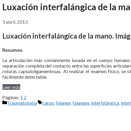
Luxación interfalángica de la ma
3 abril, 2013
Luxación interfalángica de la mano. Imág
Resumen.
La articulación más comúnmente luxada en el cuerpo humano y 
separación completa del contacto entre las superficies articular
roturas capsuloligamentosas. Al realizar el examen físico, se
fácilmente detectable.
Leer más
Páginas:
1
2
Categorías
Etiquetas
Traumatología
carpo
,
falange
,
falanges
,
interfalángica
,
inter