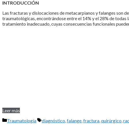
INTRODUCCIÓN
Las fracturas y dislocaciones de metacarpianos y falanges son de 
traumatológicas, encontrándose entre el 14% y el 28% de todas l
tratamiento inadecuado, cuyas consecuencias funcionales pueden 
Leer más
Categorías
Etiquetas
Traumatología
diagnóstico
,
falange
,
fractura
,
quirúrgico
,
ra