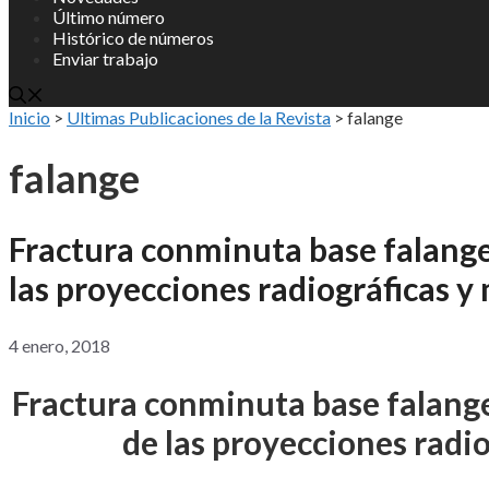
Último número
Histórico de números
Enviar trabajo
Inicio
>
Ultimas Publicaciones de la Revista
>
falange
falange
Fractura conminuta base falange
las proyecciones radiográficas y
4 enero, 2018
Fractura conminuta base falang
de las proyecciones radi