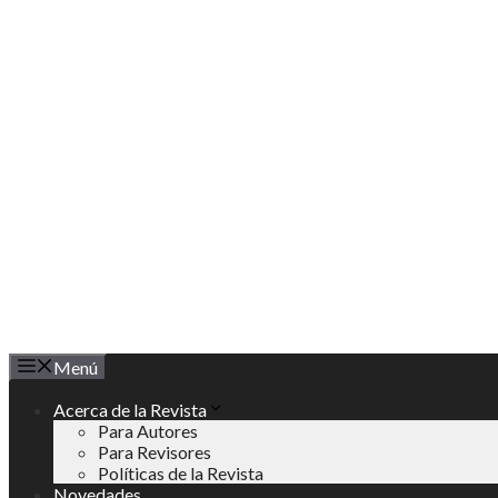
Saltar
al
contenido
Menú
Acerca de la Revista
Para Autores
Para Revisores
Políticas de la Revista
Novedades