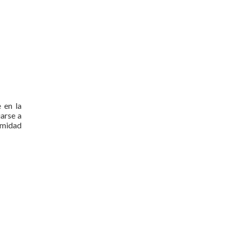
 en la
iarse a
rmidad