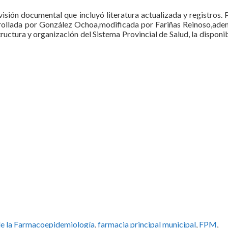
visión documental que incluyó literatura actualizada y registros. 
rrollada por González Ochoa,modificada por Fariñas Reinoso,ade
tructura y organización del Sistema Provincial de Salud, la disponi
 de la Farmacoepidemiología
,
farmacia principal municipal
,
FPM
,