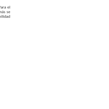
Para el
más se
bilidad