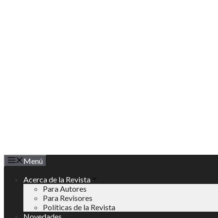
Saltar
al
contenido
Menú
Acerca de la Revista
Para Autores
Para Revisores
Políticas de la Revista
Novedades