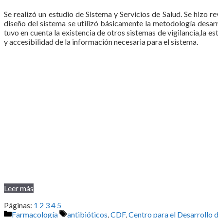
Se realizó un estudio de Sistema y Servicios de Salud. Se hizo re
diseño del sistema se utilizó básicamente la metodología desa
tuvo en cuenta la existencia de otros sistemas de vigilancia,la es
y accesibilidad de la información necesaria para el sistema.
Leer más
Páginas:
1
2
3
4
5
Categorías
Etiquetas
Farmacología
antibióticos
,
CDF
,
Centro para el Desarrollo