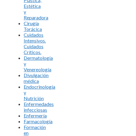
Plástica,
Estética
y
Reparadora
Cirugía
Torácica
Cuidados
Intensivos.
Cuidados
Críticos.
Dermatología
y
Venereología
Divulgación
médica
Endocrinología
y
Nutrición
Enfermedades
infecciosas
Enfermería
Farmacología
Formación
en