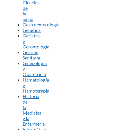
Ciencias
de
la
Salud
Gastroenterología
Genética
Geriatría
y
Gerontología
Gestión
Sanitaria
Ginecología
y
Obstetricia
Hematología
y
Hemoterapia
Historia
de
la
Medicina
y la
Enfermería
Informática