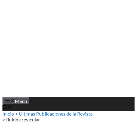
Saltar
al
contenido
Menú
Inicio
>
Ultimas Publicaciones de la Revista
>
fluido crevicular