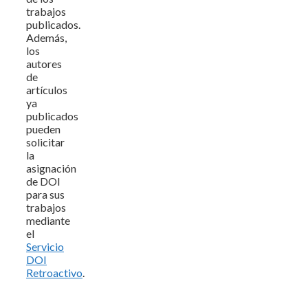
trabajos
publicados.
Además,
los
autores
de
artículos
ya
publicados
pueden
solicitar
la
asignación
de DOI
para sus
trabajos
mediante
el
Servicio
DOI
Retroactivo
.