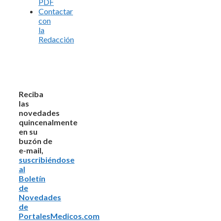
PDF
Contactar
con
la
Redacción
Reciba
las
novedades
quincenalmente
en su
buzón de
e-mail,
suscribiéndose
al
Boletín
de
Novedades
de
PortalesMedicos.com