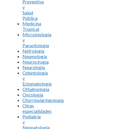
Preventiva
y
Salud
Pública
Medicina
Tropical
Microbiología
y
Parasitología
Nefrología
Neumología
Neurocirugía
Neurología
Odontología
y
Estomatología
Oftalmología
Oncología
Otorrinolaringología
Otras
especialidades
Pediatría
y
Neonatología