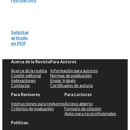
Solicitar
artículo
en PDF
Acerca de la Revista
Para Autores
Acerca de la revista
Información para autores
Comité editorial
Normas de publicación
Indexaciones
Enviar trabajo
Contactar
Certificados de autoría
Para Revisores
Para Lectores
Instrucciones para revisores
Acceso abierto
Criterios de evaluación
Formato de citación
Aviso para no profesionales
Políticas