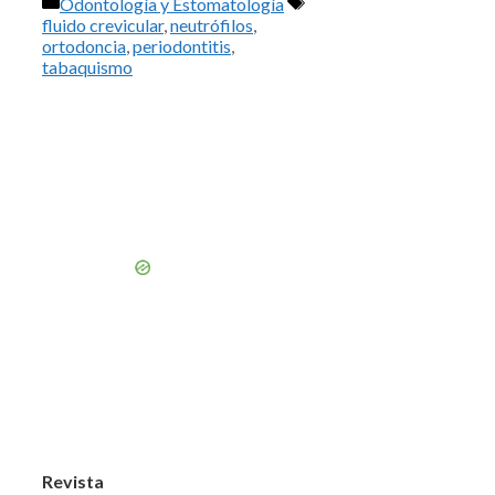
Categorías
Etiquetas
Odontología y Estomatología
fluido crevicular
,
neutrófilos
,
ortodoncia
,
periodontitis
,
tabaquismo
Revista