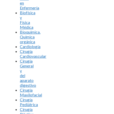
en
Enfermería
Biofísica
y
Física
Médica
Bioquímica.
Química
orgánica
Cardiología
Cirugía
Cardiovascular
Cirugía
General
y
del
aparato
digestivo
Cirugía
Maxilofacial
Cirugía
Pediátrica
Cirugía