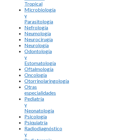
Tropical
Microbiología
y
Parasitología
Nefrología
Neumología
Neurocirugía
Neurología
Odontología
y
Estomatología
Oftalmología
Oncología
Otorrinolaringología
Otras
especialidades
Pediatría
y
Neonatología
Psicología
Psiquiatría
Radiodiagnóstico
y