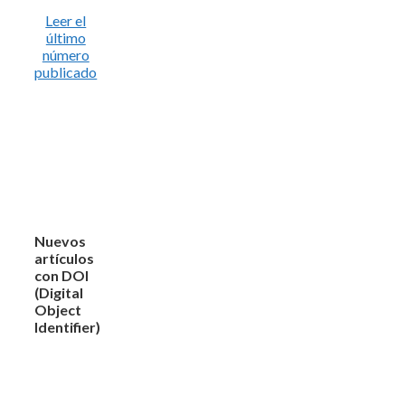
Leer el
último
número
publicado
Nuevos
artículos
con DOI
(Digital
Object
Identifier)