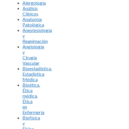
Alergología
Análisis
Clínicos
Anatomía
Patológica
Anestesiología
y
Reanimación
Angiología
y
Cirugía
Vascular
Bioestadística.
Estadística
Médica
Bioética.
Ética
médica.
Ética
en
Enfermería
Biofísica
y
Física