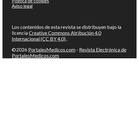
Política de cookies
Aviso legal
Los contenidos de esta revista se distribuyen bajo la
licencia
Creative Commons Atribución 4.0
Internacional (CC BY 4.0)
.
©2026
PortalesMedicos.com
-
Revista Electrónica de
PortalesMedicos.com