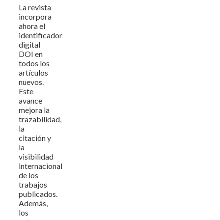
La revista
incorpora
ahora el
identificador
digital
DOI en
todos los
artículos
nuevos.
Este
avance
mejora la
trazabilidad,
la
citación y
la
visibilidad
internacional
de los
trabajos
publicados.
Además,
los