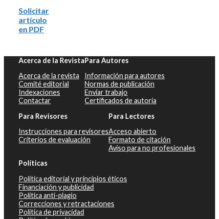
Solicitar
artículo
en PDF
Acerca de la Revista
Para Autores
Acerca de la revista
Información para autores
Comité editorial
Normas de publicación
Indexaciones
Enviar trabajo
Contactar
Certificados de autoría
Para Revisores
Para Lectores
Instrucciones para revisores
Acceso abierto
Criterios de evaluación
Formato de citación
Aviso para no profesionales
Políticas
Política editorial y principios éticos
Financiación y publicidad
Política anti-plagio
Correcciones y retractaciones
Política de privacidad