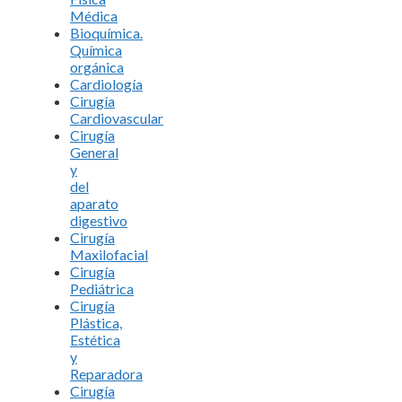
Médica
Bioquímica.
Química
orgánica
Cardiología
Cirugía
Cardiovascular
Cirugía
General
y
del
aparato
digestivo
Cirugía
Maxilofacial
Cirugía
Pediátrica
Cirugía
Plástica,
Estética
y
Reparadora
Cirugía