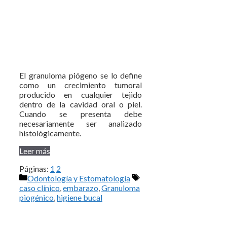
El granuloma piógeno se lo define
como un crecimiento tumoral
producido en cualquier tejido
dentro de la cavidad oral o piel.
Cuando se presenta debe
necesariamente ser analizado
histológicamente.
Leer más
Páginas:
1
2
Categorías
Etiquetas
Odontología y Estomatología
caso clínico
,
embarazo
,
Granuloma
piogénico
,
higiene bucal