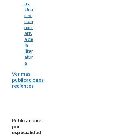
as.
Una
revi
sión
narr
ativ
a de
la
liter
atur
a
Ver más
publicaciones
recientes
Publicaciones
por
especialidad: