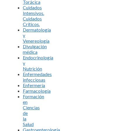
Torácica
Cuidados
Intensivos.
Cuidados
Críticos.
Dermatología
y
Venereología
Divulgación
médica
Endocrinología
y
Nutrición
Enfermedades
infecciosas
Enfermería
Farmacología
Formación
en
Ciencias
de
la
Salud
Gastroenterología