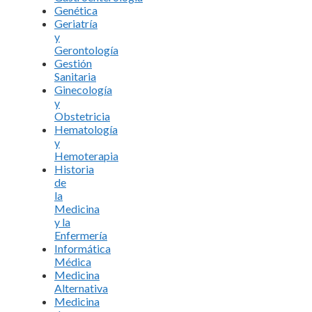
Genética
Geriatría
y
Gerontología
Gestión
Sanitaria
Ginecología
y
Obstetricia
Hematología
y
Hemoterapia
Historia
de
la
Medicina
y la
Enfermería
Informática
Médica
Medicina
Alternativa
Medicina