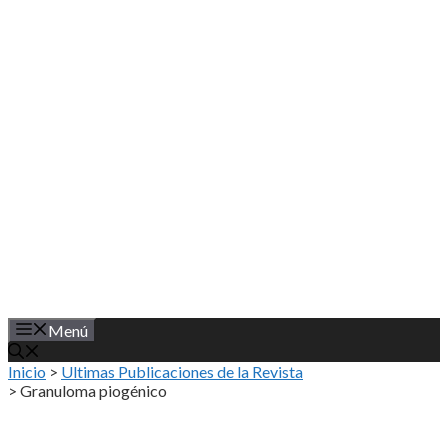
Saltar
al
contenido
Menú
Inicio
>
Ultimas Publicaciones de la Revista
>
Granuloma piogénico