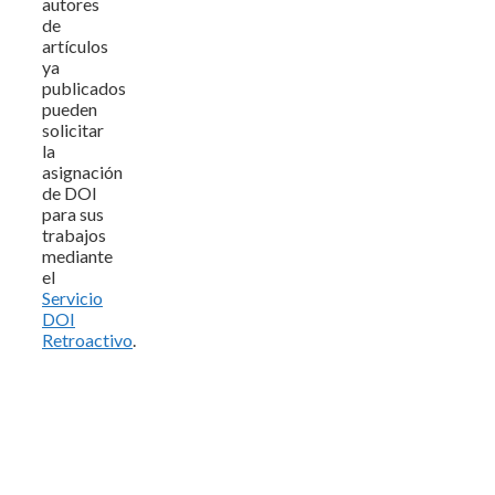
autores
de
artículos
ya
publicados
pueden
solicitar
la
asignación
de DOI
para sus
trabajos
mediante
el
Servicio
DOI
Retroactivo
.