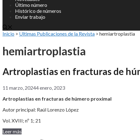
Último número
Histórico de números
Enviar trabajo
Inicio
>
Ultimas Publicaciones de la Revista
>
hemiartroplastia
hemiartroplastia
Artroplastias en fracturas de h
11 marzo, 2024
4 enero, 2023
Artroplastias en fracturas de húmero proximal
Autor principal: Raúl Lorenzo López
Vol. XVIII; nº 1; 21
Leer más