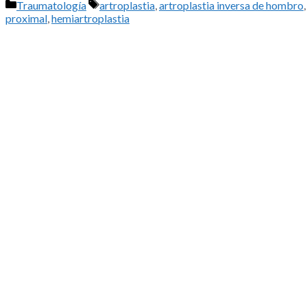
Categorías
Etiquetas
Traumatología
artroplastia
,
artroplastia inversa de hombro
proximal
,
hemiartroplastia