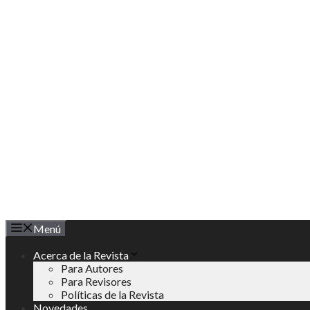
Saltar
al
contenido
Menú
Acerca de la Revista
Para Autores
Para Revisores
Políticas de la Revista
Novedades