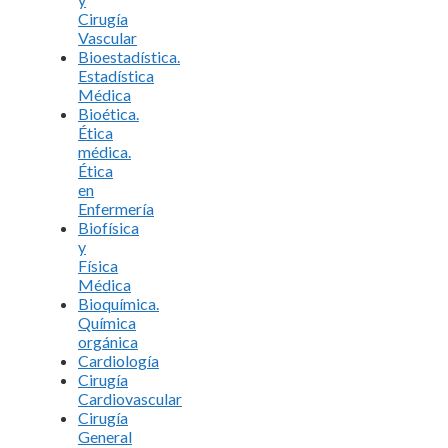
Cirugía
Vascular
Bioestadística.
Estadística
Médica
Bioética.
Ética
médica.
Ética
en
Enfermería
Biofísica
y
Física
Médica
Bioquímica.
Química
orgánica
Cardiología
Cirugía
Cardiovascular
Cirugía
General