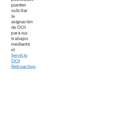
pueden
solicitar
la
asignación
de DOI
para sus
trabajos
mediante
el
Servicio
DOI
Retroactivo
.