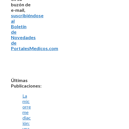
buzón de
e-mail,
suscribiéndose
al
Boletín
de
Novedades
de
PortalesMedicos.com
Últimas
Publicaciones:
La
mic
orre
me
diac
ión:
una