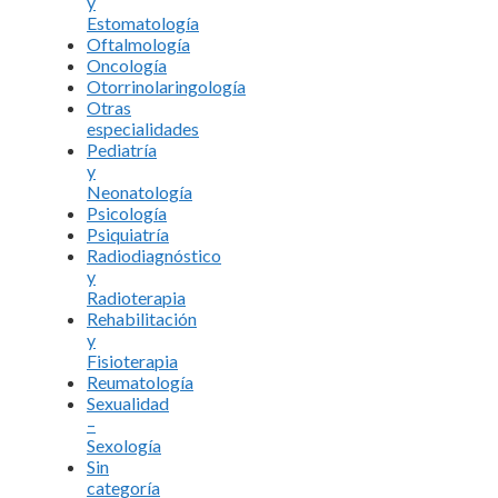
y
Estomatología
Oftalmología
Oncología
Otorrinolaringología
Otras
especialidades
Pediatría
y
Neonatología
Psicología
Psiquiatría
Radiodiagnóstico
y
Radioterapia
Rehabilitación
y
Fisioterapia
Reumatología
Sexualidad
–
Sexología
Sin
categoría