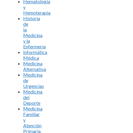
Hematología
y
Hemoterapia
Historia
de
la
Medicina
y la
Enfermería
Informática
Médica
Medicina
Alternativa
Medicina
de
Urgencias
Medicina
del
Deporte
Medicina
Familiar
y
Atención
Primaria