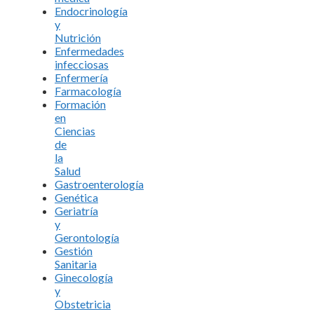
Endocrinología
y
Nutrición
Enfermedades
infecciosas
Enfermería
Farmacología
Formación
en
Ciencias
de
la
Salud
Gastroenterología
Genética
Geriatría
y
Gerontología
Gestión
Sanitaria
Ginecología
y
Obstetricia