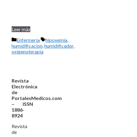
Leer más
Categorías
Etiquetas
Enfermería
hipoxemia
,
humidificacion
,
humidificador
,
oxigenoterapia
Revista
Electrónica
de
PortalesMedicos.com
– ISSN
1886-
8924
Revista
de