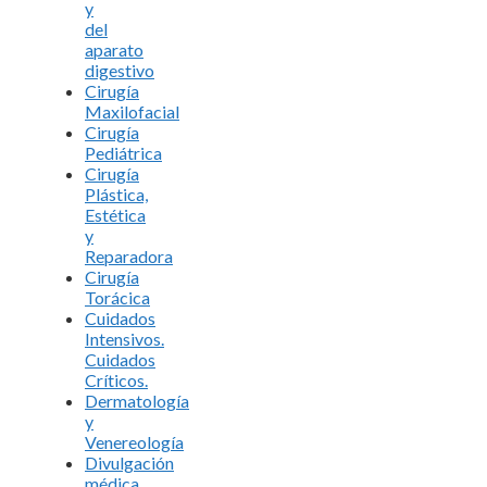
y
del
aparato
digestivo
Cirugía
Maxilofacial
Cirugía
Pediátrica
Cirugía
Plástica,
Estética
y
Reparadora
Cirugía
Torácica
Cuidados
Intensivos.
Cuidados
Críticos.
Dermatología
y
Venereología
Divulgación
médica