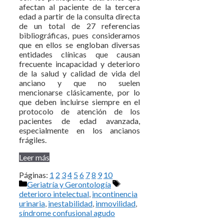
afectan al paciente de la tercera
edad a partir de la consulta directa
de un total de 27 referencias
bibliográficas, pues consideramos
que en ellos se engloban diversas
entidades clínicas que causan
frecuente incapacidad y deterioro
de la salud y calidad de vida del
anciano y que no suelen
mencionarse clásicamente, por lo
que deben incluirse siempre en el
protocolo de atención de los
pacientes de edad avanzada,
especialmente en los ancianos
frágiles.
Leer más
Páginas:
1
2
3
4
5
6
7
8
9
10
Categorías
Etiquetas
Geriatría y Gerontología
deterioro intelectual
,
incontinencia
urinaria
,
inestabilidad
,
inmovilidad
,
síndrome confusional agudo