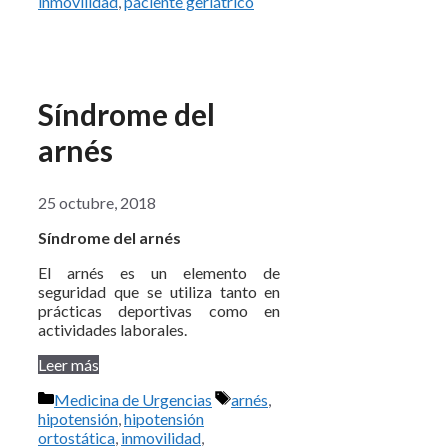
inmovilidad
,
paciente geriátrico
Síndrome del
arnés
25 octubre, 2018
Síndrome del arnés
El arnés es un elemento de
seguridad que se utiliza tanto en
prácticas deportivas como en
actividades laborales.
Leer más
Categorías
Etiquetas
Medicina de Urgencias
arnés
,
hipotensión
,
hipotensión
ortostática
,
inmovilidad
,