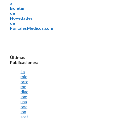
al
Boletín
de
Novedades
de
PortalesMedicos.com
Últimas
Publicaciones:
La
mic
orre
me
diac
ión:
una
opc
ión
sost