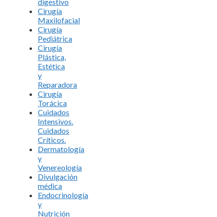
digestivo
Cirugía
Maxilofacial
Cirugía
Pediátrica
Cirugía
Plástica,
Estética
y
Reparadora
Cirugía
Torácica
Cuidados
Intensivos.
Cuidados
Críticos.
Dermatología
y
Venereología
Divulgación
médica
Endocrinología
y
Nutrición