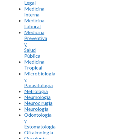
Legal
Medicina
Interna
Medicina
Laboral
Medicina
Preventiva
y
Salud
Pública
Medicina
Tropical
Microbiología
y
Parasitología
Nefrología
Neumología
Neurocirugía
Neurología
Odontología
y
Estomatología
Oftalmología
Oncología