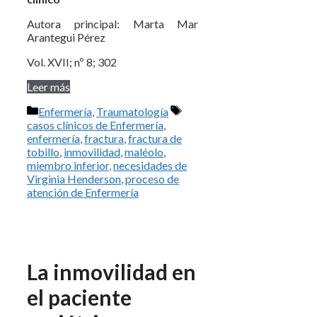
Autora principal: Marta Mar
Arantegui Pérez
Vol. XVII; nº 8; 302
Leer más
Categorías
Etiquetas
Enfermería
,
Traumatología
casos clínicos de Enfermería
,
enfermería
,
fractura
,
fractura de
tobillo
,
inmovilidad
,
maléolo
,
miembro inferior
,
necesidades de
Virginia Henderson
,
proceso de
atención de Enfermería
La inmovilidad en
el paciente