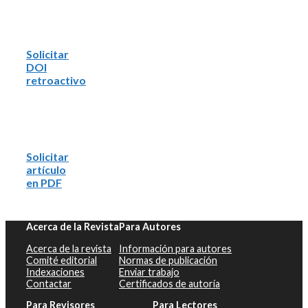
Solicitar
DOI
retroactivo
Solicitar
artículo
en PDF
Acerca de la Revista
Para Autores
Acerca de la revista
Información para autores
Comité editorial
Normas de publicación
Indexaciones
Enviar trabajo
Contactar
Certificados de autoría
Para Revisores
Para Lectores