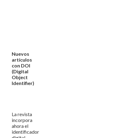
Nuevos
artículos
con DOI
(Digital
Object
Identifier)
La revista
incorpora
ahora el
identificador
digital