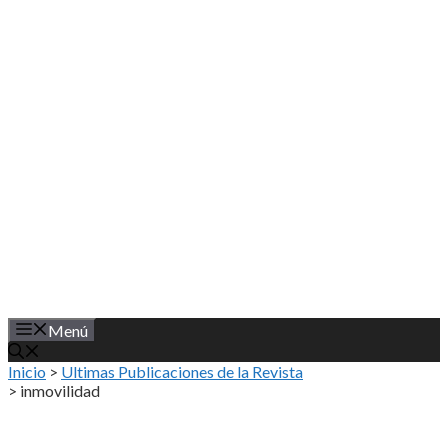
Saltar
al
contenido
Menú
Inicio
>
Ultimas Publicaciones de la Revista
>
inmovilidad