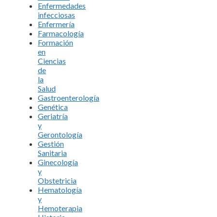
Enfermedades
infecciosas
Enfermería
Farmacología
Formación
en
Ciencias
de
la
Salud
Gastroenterología
Genética
Geriatría
y
Gerontología
Gestión
Sanitaria
Ginecología
y
Obstetricia
Hematología
y
Hemoterapia