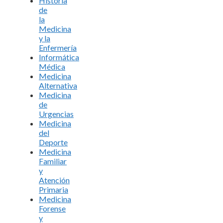
Historia
de
la
Medicina
y la
Enfermería
Informática
Médica
Medicina
Alternativa
Medicina
de
Urgencias
Medicina
del
Deporte
Medicina
Familiar
y
Atención
Primaria
Medicina
Forense
y