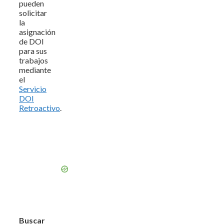
pueden
solicitar
la
asignación
de DOI
para sus
trabajos
mediante
el
Servicio
DOI
Retroactivo
.
Buscar