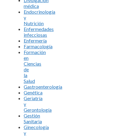
Divulgación
médica
Endocrinología
y
Nutrición
Enfermedades
infecciosas
Enfermería
Farmacología
Formación
en
Ciencias
de
la
Salud
Gastroenterología
Genética
Geriatría
y
Gerontología
Gestión
Sanitaria
Ginecología
y