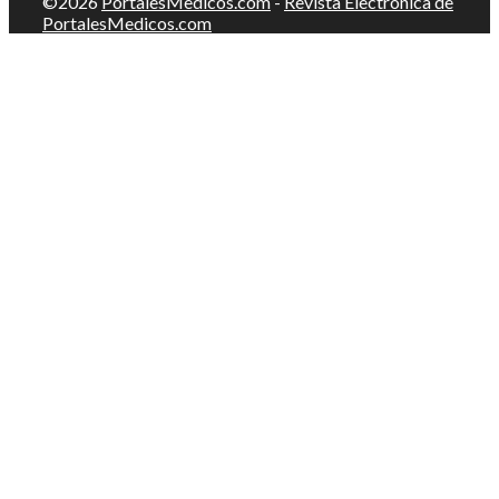
©2026
PortalesMedicos.com
-
Revista Electrónica de
PortalesMedicos.com