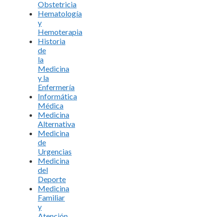
Obstetricia
Hematología
y
Hemoterapia
Historia
de
la
Medicina
y la
Enfermería
Informática
Médica
Medicina
Alternativa
Medicina
de
Urgencias
Medicina
del
Deporte
Medicina
Familiar
y
Atención