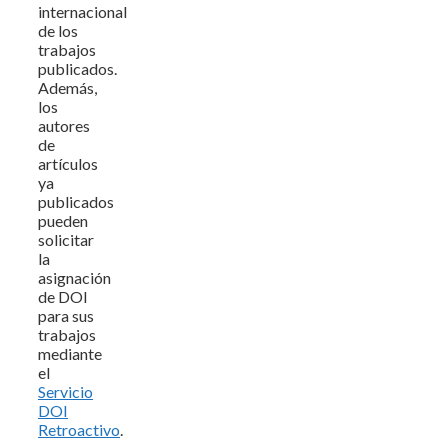
internacional
de los
trabajos
publicados.
Además,
los
autores
de
artículos
ya
publicados
pueden
solicitar
la
asignación
de DOI
para sus
trabajos
mediante
el
Servicio
DOI
Retroactivo
.