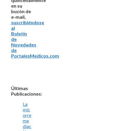
quincenalmente
en su
buzón de
e-mail,
suscribiéndose
al
Boletín
de
Novedades
de
PortalesMedicos.com
Últimas
Publicaciones:
La
mic
orre
me
diac