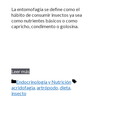
La entomofagia se define como el
hábito de consumir insectos ya sea
como nutrientes básicos o como
capricho, condimento o golosina.
Leer más
Categorías
Etiquetas
Endocrinología y Nutrición
acridofagia
,
artrópodo
,
dieta
,
insecto