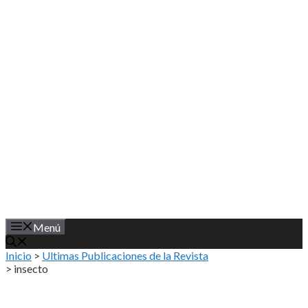
Saltar
al
contenido
Menú
Inicio
>
Ultimas Publicaciones de la Revista
>
insecto