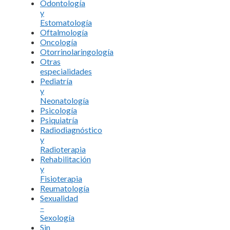
Odontología
y
Estomatología
Oftalmología
Oncología
Otorrinolaringología
Otras
especialidades
Pediatría
y
Neonatología
Psicología
Psiquiatría
Radiodiagnóstico
y
Radioterapia
Rehabilitación
y
Fisioterapia
Reumatología
Sexualidad
–
Sexología
Sin