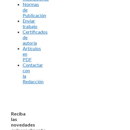
Normas
de
Publicación
Enviar
trabajo
Certificados
de
autoría
Artículos
en
PDF
Contactar
con
la
Redacción
Reciba
las
novedades