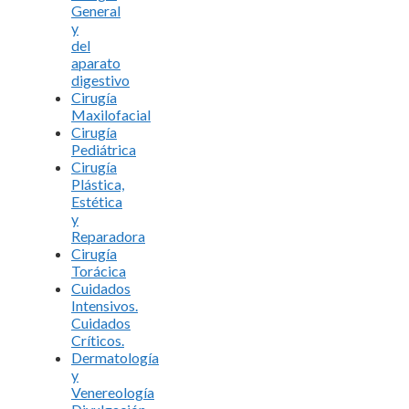
General
y
del
aparato
digestivo
Cirugía
Maxilofacial
Cirugía
Pediátrica
Cirugía
Plástica,
Estética
y
Reparadora
Cirugía
Torácica
Cuidados
Intensivos.
Cuidados
Críticos.
Dermatología
y
Venereología