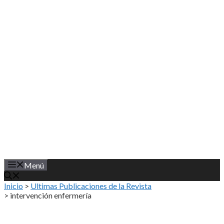
Saltar
al
contenido
Menú
Inicio
>
Ultimas Publicaciones de la Revista
>
intervención enfermería