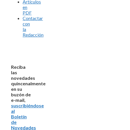
Artículos
en
PDF
Contactar
con
la
Redacción
Reciba
las
novedades
quincenalmente
en su
buzón de
e-mail,
suscribiéndose
al
Boletín
de
Novedades