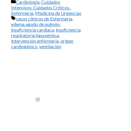
Categorías
Cardiología
,
Cuidados
Intensivos. Cuidados Críticos.
,
Enfermería
,
Medicina de Urgencias
Etiquetas
casos clínicos de Enfermería
,
edema agudo de pulmón
,
insuficiencia cardiaca
,
insuficiencia
respiratoria hipoxémica
,
intervención enfermería
,
origen
cardiogénico
,
ventilación