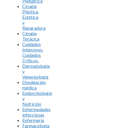
Pediátrica
Cirugía
Plástica,
Estética
y
Reparadora
Cirugía
Torácica
Cuidados
Intensivos.
Cuidados
Críticos.
Dermatología
y
Venereología
Divulgación
médica
Endocrinología
y
Nutrición
Enfermedades
infecciosas
Enfermería
Farmacología