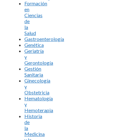
Formación
en
Ciencias
de
la
Salud
Gastroenterología
Genética
Geriatría
y
Gerontología
Gestión
Sanitaria
Ginecología
y
Obstetricia
Hematología
y
Hemoterapia
Historia
de
la
Medicina
y la