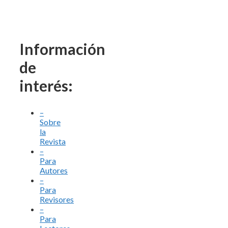
Información
de
interés:
–
Sobre
la
Revista
–
Para
Autores
–
Para
Revisores
–
Para