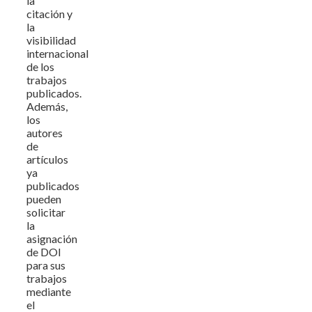
la
citación y
la
visibilidad
internacional
de los
trabajos
publicados.
Además,
los
autores
de
artículos
ya
publicados
pueden
solicitar
la
asignación
de DOI
para sus
trabajos
mediante
el