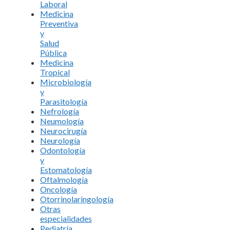
Laboral
Medicina
Preventiva
y
Salud
Pública
Medicina
Tropical
Microbiología
y
Parasitología
Nefrología
Neumología
Neurocirugía
Neurología
Odontología
y
Estomatología
Oftalmología
Oncología
Otorrinolaringología
Otras
especialidades
Pediatría