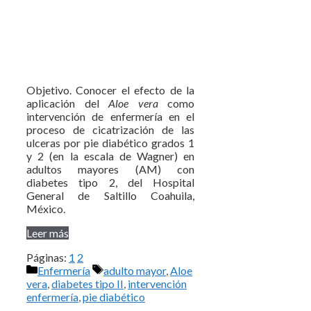
Objetivo. Conocer el efecto de la
aplicación del
Aloe vera
como
intervención de enfermería en el
proceso de cicatrización de las
ulceras por pie diabético grados 1
y 2 (en la escala de Wagner) en
adultos mayores (AM) con
diabetes tipo 2, del Hospital
General de Saltillo Coahuila,
México.
Leer más
Páginas:
1
2
Categorías
Etiquetas
Enfermería
adulto mayor
,
Aloe
vera
,
diabetes tipo II
,
intervención
enfermería
,
pie diabético