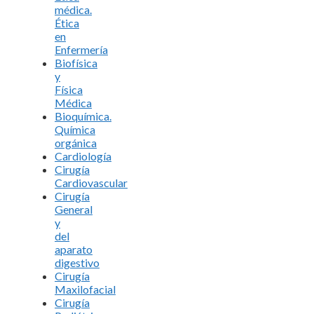
médica.
Ética
en
Enfermería
Biofísica
y
Física
Médica
Bioquímica.
Química
orgánica
Cardiología
Cirugía
Cardiovascular
Cirugía
General
y
del
aparato
digestivo
Cirugía
Maxilofacial
Cirugía