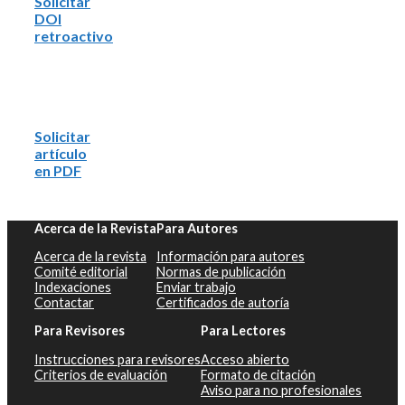
Solicitar
DOI
retroactivo
Solicitar
artículo
en PDF
Acerca de la Revista
Para Autores
Acerca de la revista
Información para autores
Comité editorial
Normas de publicación
Indexaciones
Enviar trabajo
Contactar
Certificados de autoría
Para Revisores
Para Lectores
Instrucciones para revisores
Acceso abierto
Criterios de evaluación
Formato de citación
Aviso para no profesionales