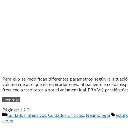
Para ello se modifican diferentes parámetros según la situació
volumen de aire que el respirador envía al paciente en cada insp
frecuencia respiratoria por el volumen tidal. FR x Vt), presión pic
Leer más
Páginas:
1
2
3
Categorías
Etique
Cuidados Intensivos. Cuidados Críticos.
,
Neumología
extub
aérea