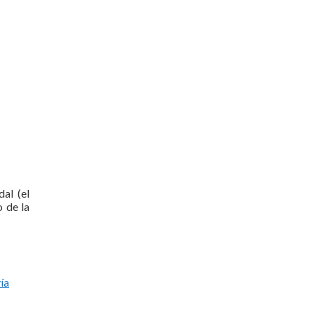
dal (el
o de la
ía