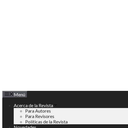
Saltar
al
contenido
Menú
Acerca de la Revista
Para Autores
Para Revisores
Políticas de la Revista
Novedades