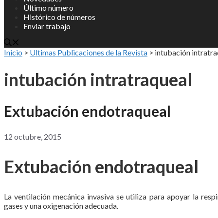
Último número
Histórico de números
Enviar trabajo
Inicio
>
Ultimas Publicaciones de la Revista
>
intubación intratr
intubación intratraqueal
Extubación endotraqueal
12 octubre, 2015
Extubación endotraqueal
La ventilación mecánica invasiva se utiliza para apoyar la res
gases y una oxigenación adecuada.