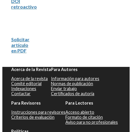
DOI
retroactivo
Solicitar
artículo
en PDF
Acerca de la Revista
Para Autores
Acerca de la revista
Información para autores
Comité editorial
Normas de publicación
Indexaciones
Enviar trabajo
Contactar
Certificados de autoría
Para Revisores
Para Lectores
Instrucciones para revisores
Acceso abierto
Criterios de evaluación
Formato de citación
Aviso para no profesionales
Políticas