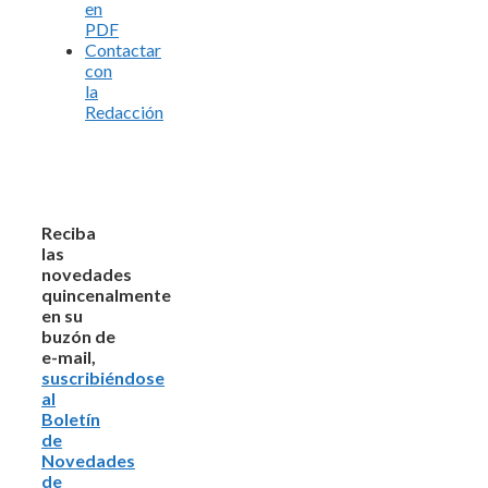
en
PDF
Contactar
con
la
Redacción
Reciba
las
novedades
quincenalmente
en su
buzón de
e-mail,
suscribiéndose
al
Boletín
de
Novedades
de