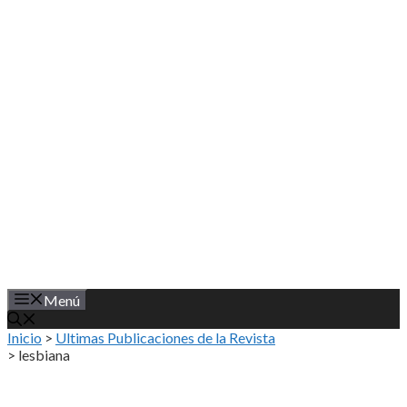
Saltar
al
contenido
Menú
Inicio
>
Ultimas Publicaciones de la Revista
>
lesbiana