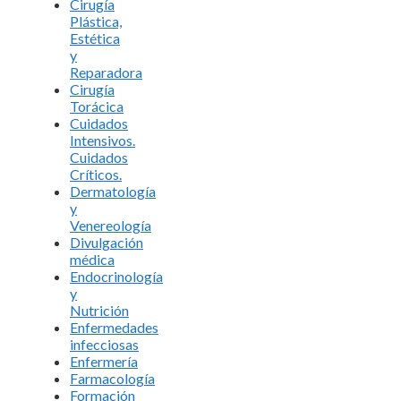
Cirugía
Plástica,
Estética
y
Reparadora
Cirugía
Torácica
Cuidados
Intensivos.
Cuidados
Críticos.
Dermatología
y
Venereología
Divulgación
médica
Endocrinología
y
Nutrición
Enfermedades
infecciosas
Enfermería
Farmacología
Formación