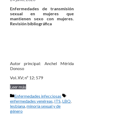
Enfermedades de transmisión
sexual en mujeres que
mantienen sexo con mujeres.
Revisión bibliográfica
Autor principal: Anchel Mérida
Donoso
Vol. XV; nº 12; 579
Leer más
Categorías
Etiquetas
Enfermedades infecciosas
enfermedades venéreas
,
ITS
,
LBQ
,
lesbiana
,
minoría sexual y de
género