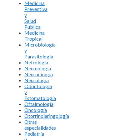
Medicina
Preventiva
y
Salud
Pública
Medicina
Tropical
Microbiología
y
Parasitología
Nefrología
Neumología
Neurocirugía
Neurología
Odontología
y
Estomatología
Oftalmología
Oncología
Otorrinolaringología
Otras
especialidades
Pediatría
y