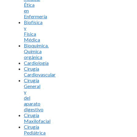
Ética
en
Enfermería
Biofísica
y
Física
Médica
Bioquímica.
Química
orgánica
Cardiología
Cirugía
Cardiovascular
Cirugía
General
y
del
aparato
digestivo
Cirugía
Maxilofacial
Cirugía
Pediátrica