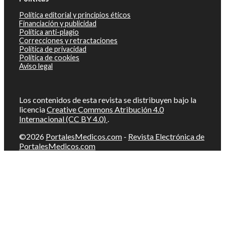
Política editorial y principios éticos
Financiación y publicidad
Política anti-plagio
Correcciones y retractaciones
Política de privacidad
Política de cookies
Aviso legal
Los contenidos de esta revista se distribuyen bajo la
licencia
Creative Commons Atribución 4.0
Internacional (CC BY 4.0)
.
©2026
PortalesMedicos.com
-
Revista Electrónica de
PortalesMedicos.com