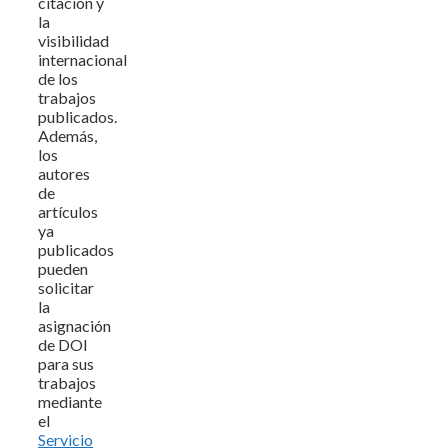
citación y
la
visibilidad
internacional
de los
trabajos
publicados.
Además,
los
autores
de
artículos
ya
publicados
pueden
solicitar
la
asignación
de DOI
para sus
trabajos
mediante
el
Servicio