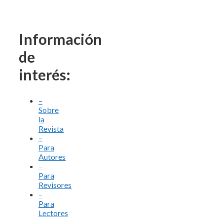
Información
de
interés:
–
Sobre
la
Revista
–
Para
Autores
–
Para
Revisores
–
Para
Lectores