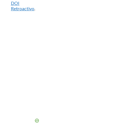
DOI
Retroactivo
.