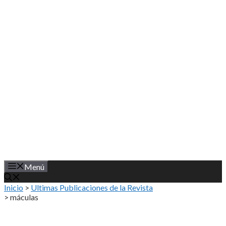
Saltar
al
contenido
Menú
Inicio
>
Ultimas Publicaciones de la Revista
>
máculas