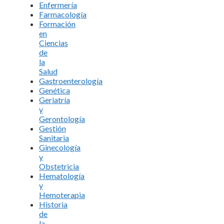
Enfermería
Farmacología
Formación
en
Ciencias
de
la
Salud
Gastroenterología
Genética
Geriatría
y
Gerontología
Gestión
Sanitaria
Ginecología
y
Obstetricia
Hematología
y
Hemoterapia
Historia
de
la