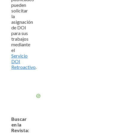
pueden
solicitar
la
asignación
de DOI
para sus
trabajos
mediante
el
Servicio
DOI
Retroactivo
.
Buscar
en la
Revista: