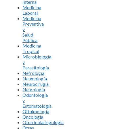
Interna
Medicina
Laboral
Medicina
Preventiva
y
Salud
Pública
Medicina
Tropical
Microbiología
y
Parasitología
Nefrología
Neumología
Neurocirugía
Neurología
Odontología
y
Estomatología
Oftalmología
Oncología
Otorrinolaringología
Otras