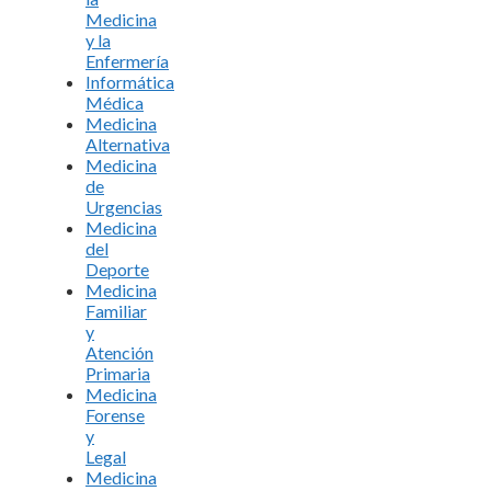
Medicina
y la
Enfermería
Informática
Médica
Medicina
Alternativa
Medicina
de
Urgencias
Medicina
del
Deporte
Medicina
Familiar
y
Atención
Primaria
Medicina
Forense
y
Legal
Medicina