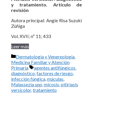
y tratamiento. Artículo de
revisión
Autora principal: Angie Risa Suzuki
Zúñiga
Vol. XVII; nº 11; 433
Leer más
Categorías
Dermatología y Venereología
,
Medicina Familiar y Atención
Etiquetas
Primaria
agentes antifúngicos
,
diagnóstico
,
factores de riesgo
,
infección fúngica
,
máculas
,
Malassezia spp
,
micosis
,
pitiriasis
versicolor
,
tratamiento