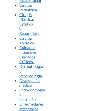
Maxilofacial
Cirugía
Pediátrica
Cirugía
Plástica,
Estética
y
Reparadora
Cirugía
Torácica
Cuidados
Intensivos.
Cuidados
Críticos.
Dermatología
y
Venereología
Divulgación
médica
Endocrinología
y
Nutrición
Enfermedades
infecciosas