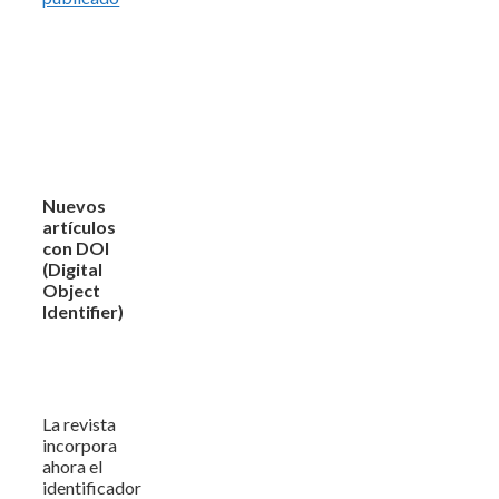
Nuevos
artículos
con DOI
(Digital
Object
Identifier)
La revista
incorpora
ahora el
identificador