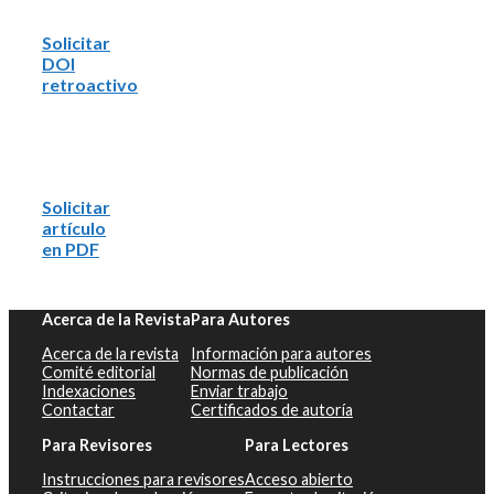
Solicitar
DOI
retroactivo
Solicitar
artículo
en PDF
Acerca de la Revista
Para Autores
Acerca de la revista
Información para autores
Comité editorial
Normas de publicación
Indexaciones
Enviar trabajo
Contactar
Certificados de autoría
Para Revisores
Para Lectores
Instrucciones para revisores
Acceso abierto