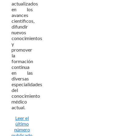
actualizados
en los
avances
científicos,
difundir
nuevos
conocimientos
y
promover
la
formación
continua
en las
diversas
especialidades
del
conocimiento
médico
actual.
Leer el
último
número
publicado