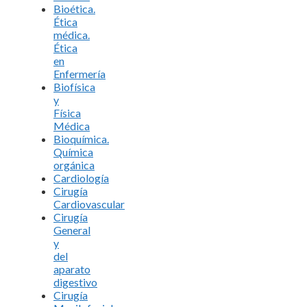
Bioética.
Ética
médica.
Ética
en
Enfermería
Biofísica
y
Física
Médica
Bioquímica.
Química
orgánica
Cardiología
Cirugía
Cardiovascular
Cirugía
General
y
del
aparato
digestivo
Cirugía