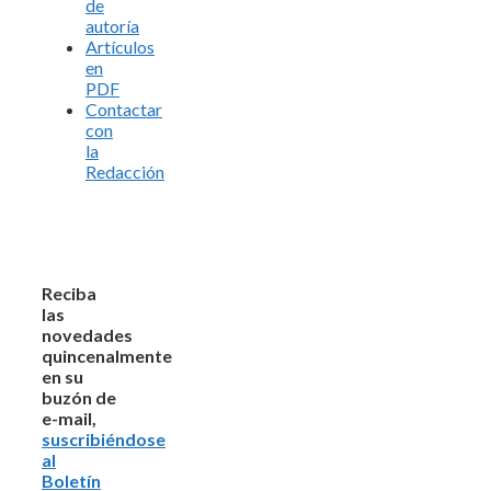
de
autoría
Artículos
en
PDF
Contactar
con
la
Redacción
Reciba
las
novedades
quincenalmente
en su
buzón de
e-mail,
suscribiéndose
al
Boletín