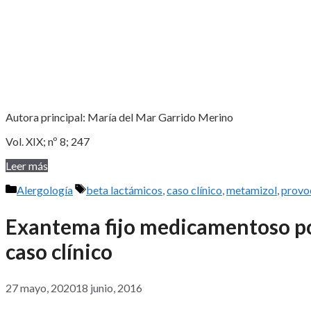
Autora principal: María del Mar Garrido Merino
Vol. XIX; nº 8; 247
Leer más
Categorías
Etiquetas
Alergología
beta lactámicos
,
caso clínico
,
metamizol
,
provo
Exantema fijo medicamentoso po
caso clínico
27 mayo, 2020
18 junio, 2016