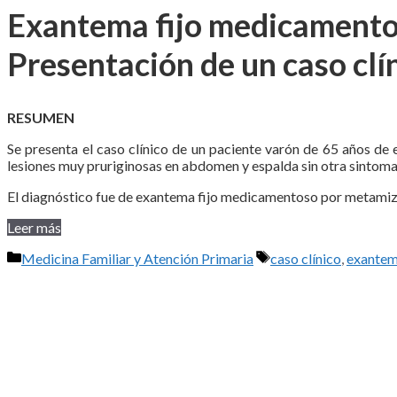
Exantema fijo medicamento
Presentación de un caso clí
RESUMEN
Se presenta el caso clínico de un paciente varón de 65 años d
lesiones muy pruriginosas en abdomen y espalda sin otra sintoma
El diagnóstico fue de exantema fijo medicamentoso por metamiz
Leer más
Categorías
Etiquetas
Medicina Familiar y Atención Primaria
caso clínico
,
exantem