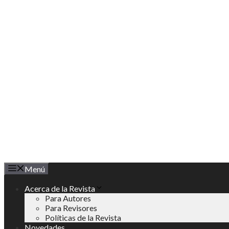
Saltar
al
contenido
Menú
Acerca de la Revista
Para Autores
Para Revisores
Políticas de la Revista
Novedades