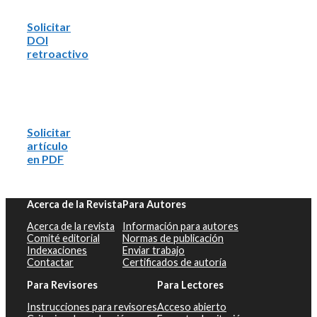
Solicitar
DOI
retroactivo
Solicitar
artículo
en PDF
Acerca de la Revista
Para Autores
Acerca de la revista
Información para autores
Comité editorial
Normas de publicación
Indexaciones
Enviar trabajo
Contactar
Certificados de autoría
Para Revisores
Para Lectores
Instrucciones para revisores
Acceso abierto