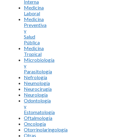
Interna
Medicina
Laboral
Medicina
Preventiva
y
Salud
Pública
Medicina
Tropical
Microbiología
y
Parasitología
Nefrología
Neumología
Neurocirugía
Neurología
Odontología
y
Estomatología
Oftalmología
Oncología
Otorrinolaringología
Otras