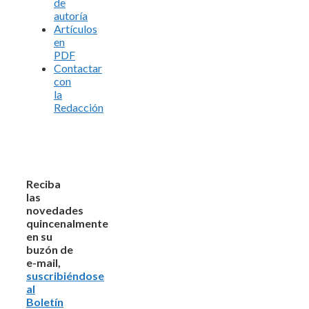
de
autoría
Artículos
en
PDF
Contactar
con
la
Redacción
Reciba
las
novedades
quincenalmente
en su
buzón de
e-mail,
suscribiéndose
al
Boletín