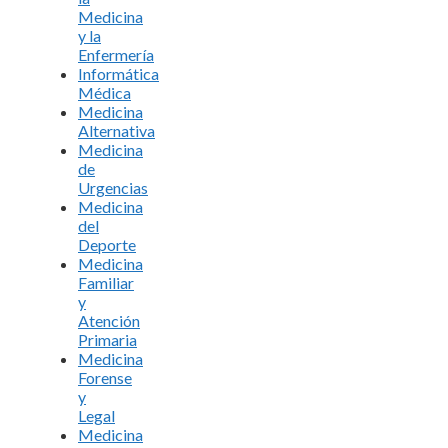
Medicina
y la
Enfermería
Informática
Médica
Medicina
Alternativa
Medicina
de
Urgencias
Medicina
del
Deporte
Medicina
Familiar
y
Atención
Primaria
Medicina
Forense
y
Legal
Medicina