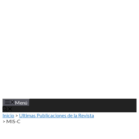
Saltar
al
contenido
Menú
Inicio
>
Ultimas Publicaciones de la Revista
>
MIS-C