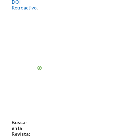
DOI
Retroactivo
.
Buscar
en la
Revista: