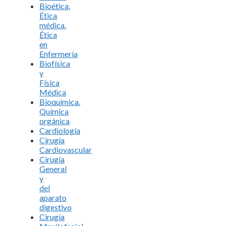
Bioética.
Ética
médica.
Ética
en
Enfermería
Biofísica
y
Física
Médica
Bioquímica.
Química
orgánica
Cardiología
Cirugía
Cardiovascular
Cirugía
General
y
del
aparato
digestivo
Cirugía