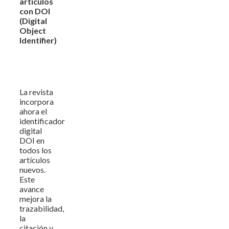
artículos
con DOI
(Digital
Object
Identifier)
La revista
incorpora
ahora el
identificador
digital
DOI en
todos los
artículos
nuevos.
Este
avance
mejora la
trazabilidad,
la
citación y