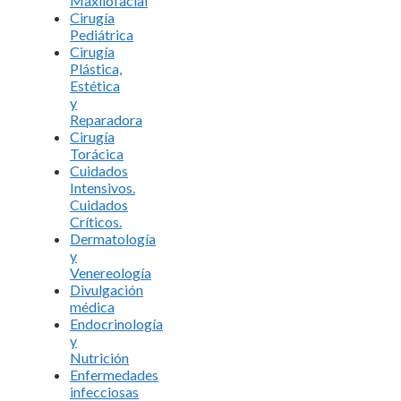
Maxilofacial
Cirugía
Pediátrica
Cirugía
Plástica,
Estética
y
Reparadora
Cirugía
Torácica
Cuidados
Intensivos.
Cuidados
Críticos.
Dermatología
y
Venereología
Divulgación
médica
Endocrinología
y
Nutrición
Enfermedades
infecciosas