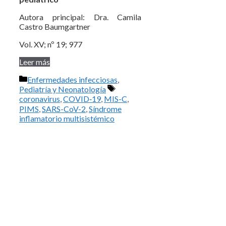
Autora principal: Dra. Camila
Castro Baumgartner
Vol. XV; nº 19; 977
Leer más
Categorías
Enfermedades infecciosas
,
Etiquetas
Pediatría y Neonatología
coronavirus
,
COVID‑19
,
MIS-C
,
PIMS
,
SARS-CoV-2
,
Síndrome
inflamatorio multisistémico