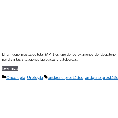
El antígeno prostático total (APT) es uno de los exámenes de laboratorio 
por distintas situaciones biológicas y patológicas.
Leer más
Categorías
Etiquetas
Oncología
,
Urología
antígeno prostático
,
antígeno prostátic