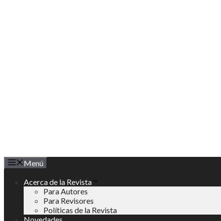
Saltar
al
contenido
Menú
Acerca de la Revista
Para Autores
Para Revisores
Políticas de la Revista
Novedades