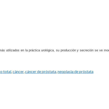
más utilizados en la práctica urológica, su producción y secreción se ve mod
o total
,
cáncer
,
cáncer de próstata
,
neoplasia de próstata