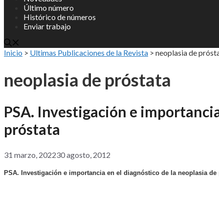
Último número
Histórico de números
Enviar trabajo
Inicio
>
Ultimas Publicaciones de la Revista
>
neoplasia de próst
neoplasia de próstata
PSA. Investigación e importancia
próstata
31 marzo, 2022
30 agosto, 2012
PSA. Investigación e importancia en el diagnóstico de la neoplasia de 