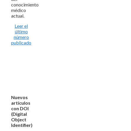
conocimiento
médico
actual.
Leer el
último
número
publicado
Nuevos
artículos
con DOI
(Digital
Object
Identifier)