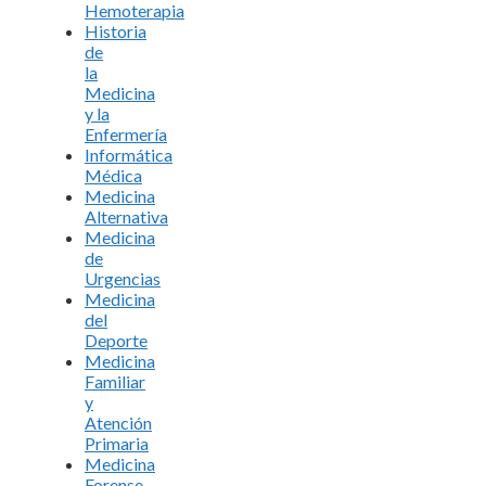
Hemoterapia
Historia
de
la
Medicina
y la
Enfermería
Informática
Médica
Medicina
Alternativa
Medicina
de
Urgencias
Medicina
del
Deporte
Medicina
Familiar
y
Atención
Primaria
Medicina
Forense