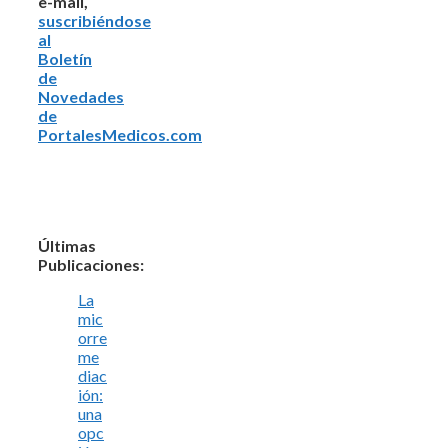
e-mail,
suscribiéndose
al
Boletín
de
Novedades
de
PortalesMedicos.com
Últimas
Publicaciones:
La
mic
orre
me
diac
ión:
una
opc