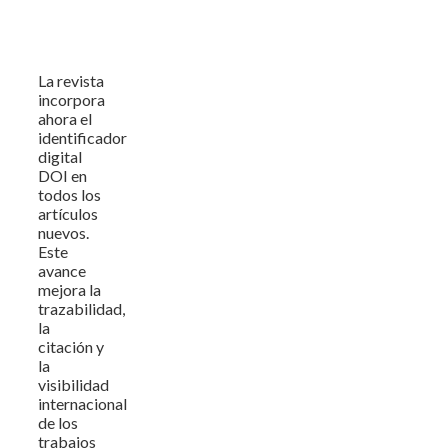
La revista
incorpora
ahora el
identificador
digital
DOI en
todos los
artículos
nuevos.
Este
avance
mejora la
trazabilidad,
la
citación y
la
visibilidad
internacional
de los
trabajos