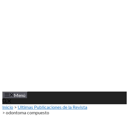
Saltar
al
contenido
Menú
Inicio
>
Ultimas Publicaciones de la Revista
>
odontoma compuesto