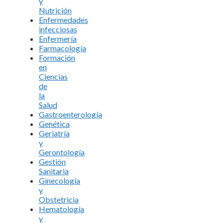
y
Nutrición
Enfermedades
infecciosas
Enfermería
Farmacología
Formación
en
Ciencias
de
la
Salud
Gastroenterología
Genética
Geriatría
y
Gerontología
Gestión
Sanitaria
Ginecología
y
Obstetricia
Hematología
y