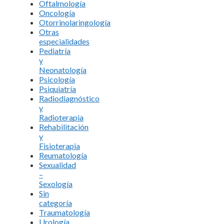
Oftalmología
Oncología
Otorrinolaringología
Otras
especialidades
Pediatría
y
Neonatología
Psicología
Psiquiatría
Radiodiagnóstico
y
Radioterapia
Rehabilitación
y
Fisioterapia
Reumatología
Sexualidad
–
Sexología
Sin
categoría
Traumatología
Urología