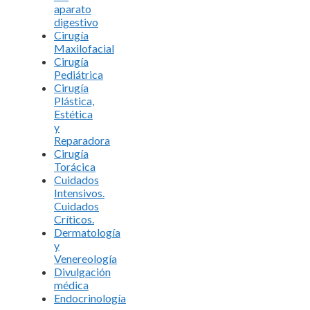
aparato
digestivo
Cirugía
Maxilofacial
Cirugía
Pediátrica
Cirugía
Plástica,
Estética
y
Reparadora
Cirugía
Torácica
Cuidados
Intensivos.
Cuidados
Críticos.
Dermatología
y
Venereología
Divulgación
médica
Endocrinología