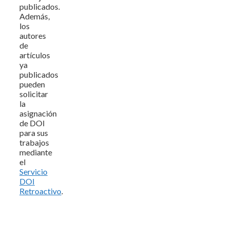
publicados.
Además,
los
autores
de
artículos
ya
publicados
pueden
solicitar
la
asignación
de DOI
para sus
trabajos
mediante
el
Servicio
DOI
Retroactivo
.