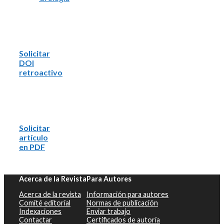
Solicitar
DOI
retroactivo
Solicitar
artículo
en PDF
Acerca de la Revista
Para Autores
Acerca de la revista
Información para autores
Comité editorial
Normas de publicación
Indexaciones
Enviar trabajo
Contactar
Certificados de autoría