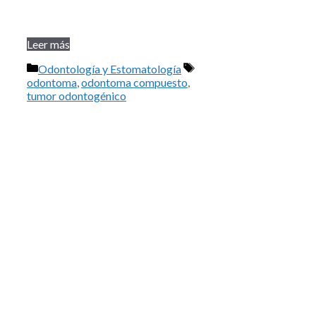
Leer más
Categorías
Etiquetas
Odontología y Estomatología
odontoma
,
odontoma compuesto
,
tumor odontogénico