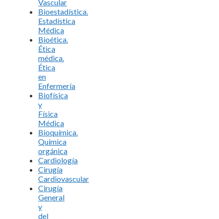
Vascular
Bioestadística.
Estadística
Médica
Bioética.
Ética
médica.
Ética
en
Enfermería
Biofísica
y
Física
Médica
Bioquímica.
Química
orgánica
Cardiología
Cirugía
Cardiovascular
Cirugía
General
y
del