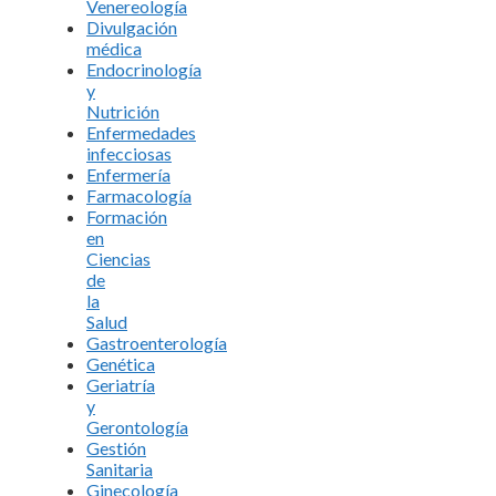
Venereología
Divulgación
médica
Endocrinología
y
Nutrición
Enfermedades
infecciosas
Enfermería
Farmacología
Formación
en
Ciencias
de
la
Salud
Gastroenterología
Genética
Geriatría
y
Gerontología
Gestión
Sanitaria
Ginecología