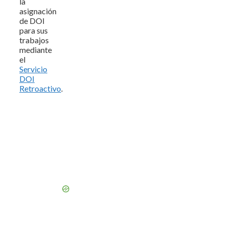
la
asignación
de DOI
para sus
trabajos
mediante
el
Servicio
DOI
Retroactivo
.