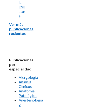
la
liter
atur
a
Ver más
publicaciones
recientes
Publicaciones
por
especialidad:
Alergología
Análisis
Clínicos
Anatomía
Patológica
Anestesiología
y