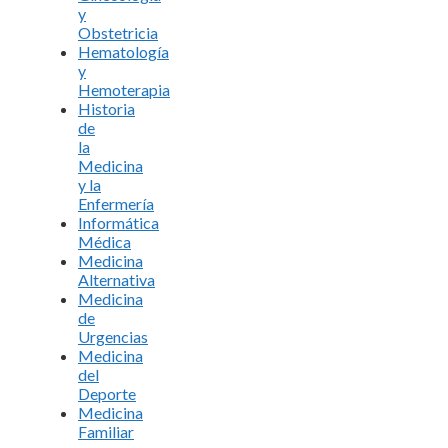
y
Obstetricia
Hematología
y
Hemoterapia
Historia
de
la
Medicina
y la
Enfermería
Informática
Médica
Medicina
Alternativa
Medicina
de
Urgencias
Medicina
del
Deporte
Medicina
Familiar