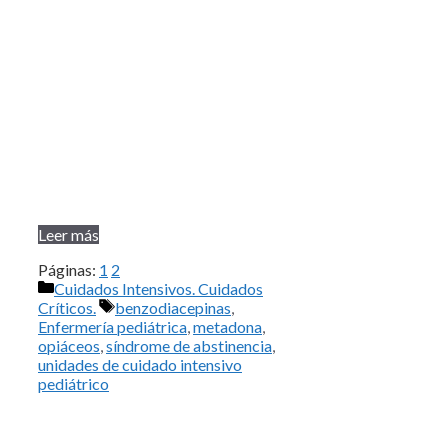
Leer más
Páginas:
1
2
Categorías
Cuidados Intensivos. Cuidados
Etiquetas
Críticos.
benzodiacepinas
,
Enfermería pediátrica
,
metadona
,
opiáceos
,
síndrome de abstinencia
,
unidades de cuidado intensivo
pediátrico