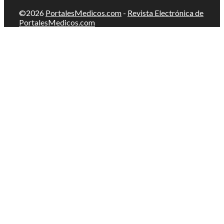
©2026
PortalesMedicos.com
-
Revista Electrónica de
PortalesMedicos.com