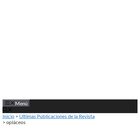
Saltar
al
contenido
Menú
Inicio
>
Ultimas Publicaciones de la Revista
>
opiáceos