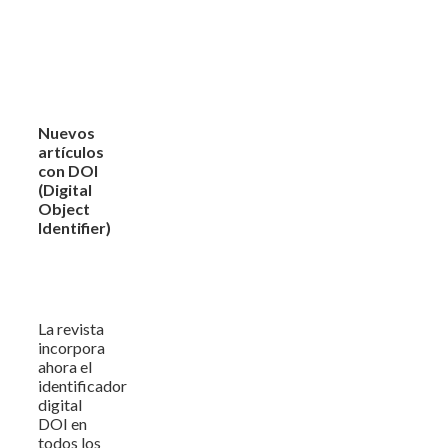
Nuevos
artículos
con DOI
(Digital
Object
Identifier)
La revista
incorpora
ahora el
identificador
digital
DOI en
todos los