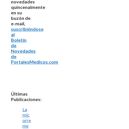
novedades
quincenalmente
en su
buzón de
e-mail,
suscribiéndose
al
Boletín
de
Novedades
de
PortalesMedicos.com
Últimas
Publicaciones:
La
mic
orre
me