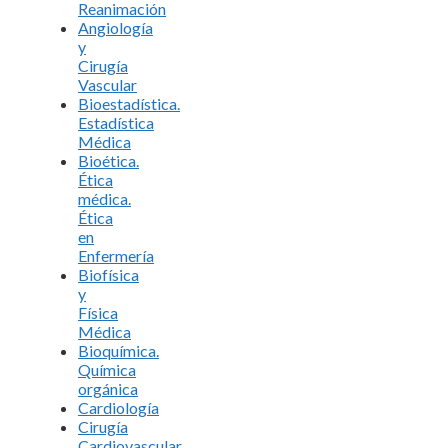
Reanimación
Angiología
y
Cirugía
Vascular
Bioestadística.
Estadística
Médica
Bioética.
Ética
médica.
Ética
en
Enfermería
Biofísica
y
Física
Médica
Bioquímica.
Química
orgánica
Cardiología
Cirugía
Cardiovascular