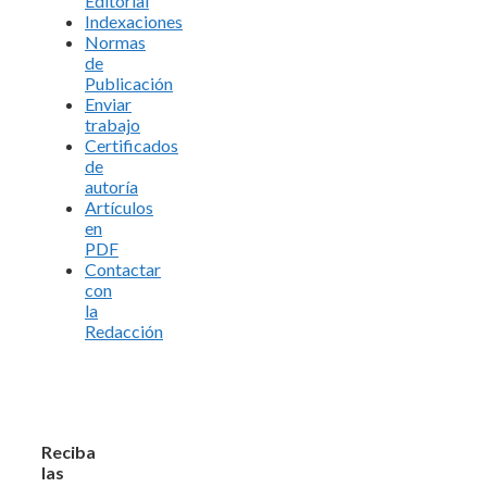
Editorial
Indexaciones
Normas
de
Publicación
Enviar
trabajo
Certificados
de
autoría
Artículos
en
PDF
Contactar
con
la
Redacción
Reciba
las