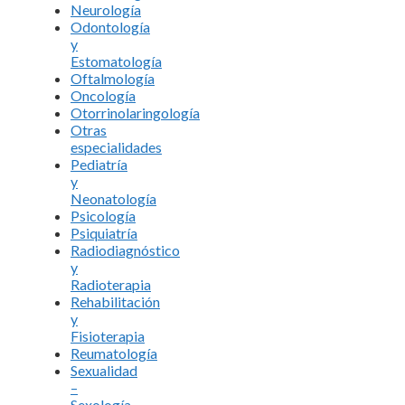
Neurología
Odontología
y
Estomatología
Oftalmología
Oncología
Otorrinolaringología
Otras
especialidades
Pediatría
y
Neonatología
Psicología
Psiquiatría
Radiodiagnóstico
y
Radioterapia
Rehabilitación
y
Fisioterapia
Reumatología
Sexualidad
–
Sexología