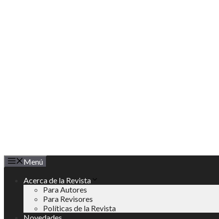
Saltar
al
contenido
Menú
Acerca de la Revista
Para Autores
Para Revisores
Políticas de la Revista
Novedades