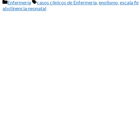
Categorías
Etiquetas
Enfermería
casos clínicos de Enfermería
,
enolismo
,
escala f
abstinencia neonatal