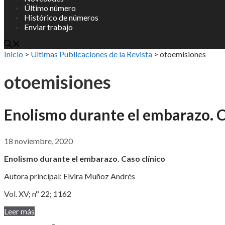
Último número
Histórico de números
Enviar trabajo
Inicio
>
Ultimas Publicaciones de la Revista
>
otoemisiones
otoemisiones
Enolismo durante el embarazo. C
18 noviembre, 2020
Enolismo durante el embarazo. Caso clínico
Autora principal: Elvira Muñoz Andrés
Vol. XV; nº 22; 1162
Leer más