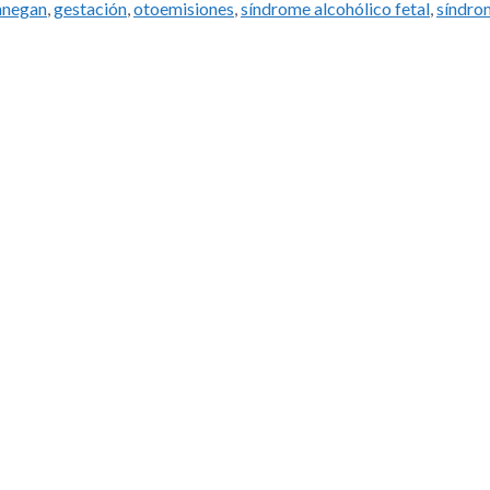
innegan
,
gestación
,
otoemisiones
,
síndrome alcohólico fetal
,
síndro