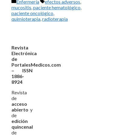
Categorías
Etiquetas
Enfermería
efectos adversos
,
mucositis
,
paciente hematológico
,
paciente oncológico
,
quimioterapia
,
radioterapia
Revista
Electrónica
de
PortalesMedicos.com
– ISSN
1886-
8924
Revista
de
acceso
abierto
y
de
edición
quincenal
de