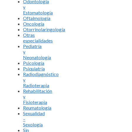
Odontología
y
Estomatología
Oftalmología
Oncología
Otorrinolaringología
Otras
especialidades
Pediatría
y
Neonatología
Psicología
Psiquiatría
Radiodiagnóstico
y
Radioterapia
Rehabilitación
y
Fisioterapia
Reumatología
Sexualidad
–
Sexología
Sin