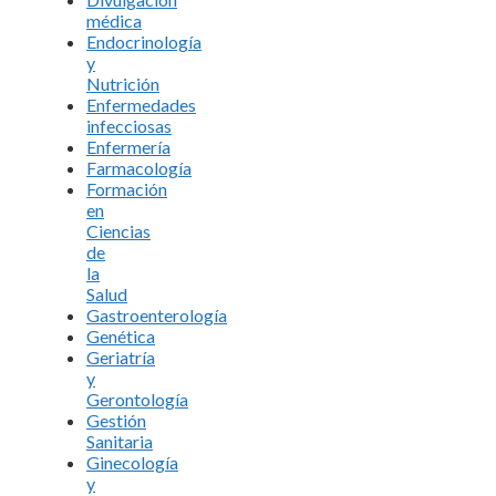
médica
Endocrinología
y
Nutrición
Enfermedades
infecciosas
Enfermería
Farmacología
Formación
en
Ciencias
de
la
Salud
Gastroenterología
Genética
Geriatría
y
Gerontología
Gestión
Sanitaria
Ginecología
y