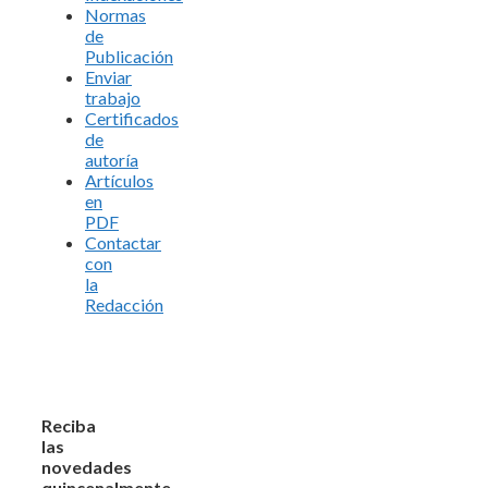
Normas
de
Publicación
Enviar
trabajo
Certificados
de
autoría
Artículos
en
PDF
Contactar
con
la
Redacción
Reciba
las
novedades
quincenalmente