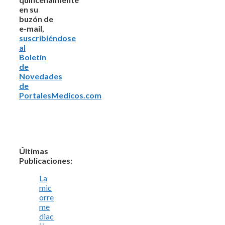
en su
buzón de
e-mail,
suscribiéndose
al
Boletín
de
Novedades
de
PortalesMedicos.com
Últimas
Publicaciones:
La
mic
orre
me
diac