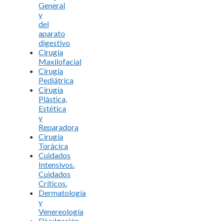
General
y
del
aparato
digestivo
Cirugía
Maxilofacial
Cirugía
Pediátrica
Cirugía
Plástica,
Estética
y
Reparadora
Cirugía
Torácica
Cuidados
Intensivos.
Cuidados
Críticos.
Dermatología
y
Venereología
Divulgación