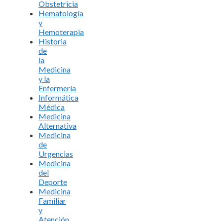
Obstetricia
Hematología
y
Hemoterapia
Historia
de
la
Medicina
y la
Enfermería
Informática
Médica
Medicina
Alternativa
Medicina
de
Urgencias
Medicina
del
Deporte
Medicina
Familiar
y
Atención