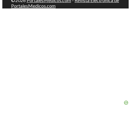
©2026
PortalesMedicos.com
-
Revista Electrónica de
PortalesMedicos.com