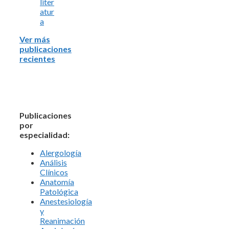
liter
atur
a
Ver más
publicaciones
recientes
Publicaciones
por
especialidad:
Alergología
Análisis
Clínicos
Anatomía
Patológica
Anestesiología
y
Reanimación