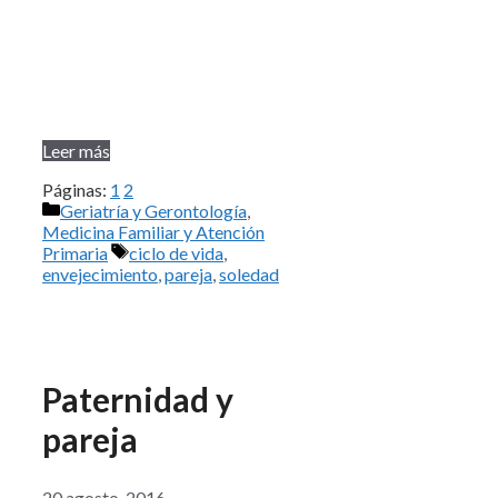
Leer más
Páginas:
1
2
Categorías
Geriatría y Gerontología
,
Medicina Familiar y Atención
Etiquetas
Primaria
ciclo de vida
,
envejecimiento
,
pareja
,
soledad
Paternidad y
pareja
20 agosto, 2016