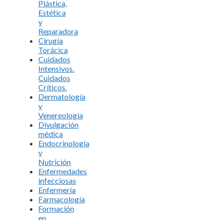
Plástica,
Estética
y
Reparadora
Cirugía
Torácica
Cuidados
Intensivos.
Cuidados
Críticos.
Dermatología
y
Venereología
Divulgación
médica
Endocrinología
y
Nutrición
Enfermedades
infecciosas
Enfermería
Farmacología
Formación
en