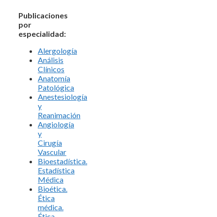
Publicaciones
por
especialidad:
Alergología
Análisis
Clínicos
Anatomía
Patológica
Anestesiología
y
Reanimación
Angiología
y
Cirugía
Vascular
Bioestadística.
Estadística
Médica
Bioética.
Ética
médica.
Ética