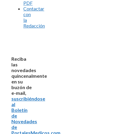
PDF
Contactar
con
la
Redacción
Reciba
las
novedades
quincenalmente
en su
buzón de
e-mail,
suscribiéndose
al
Boletín
de
Novedades
de
PortalesMedicos.com