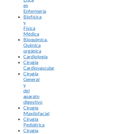
en
Enfermería
Biofísica
y
Física
Médica
Bioquímica.
Química
orgánica
Cardiología
Cirugía
Cardiovascular
Cirugía
General
y
del
aparato
digestivo
Cirugía
Maxilofacial
Cirugía
Pediátrica
Cirugía