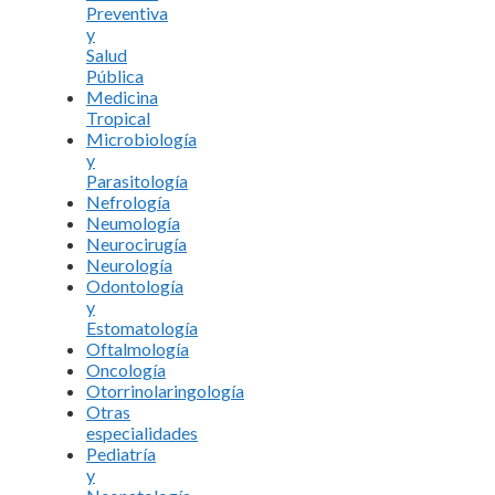
Preventiva
y
Salud
Pública
Medicina
Tropical
Microbiología
y
Parasitología
Nefrología
Neumología
Neurocirugía
Neurología
Odontología
y
Estomatología
Oftalmología
Oncología
Otorrinolaringología
Otras
especialidades
Pediatría
y