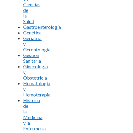
Ciencias
de
la
Salud
Gastroenterología
Genética
Geriatría
y
Gerontología
Gestión
Sanitaria
Ginecología
y
Obstetricia
Hematología
y
Hemoterapia
Historia
de
la
Medicina
y la
Enfermería