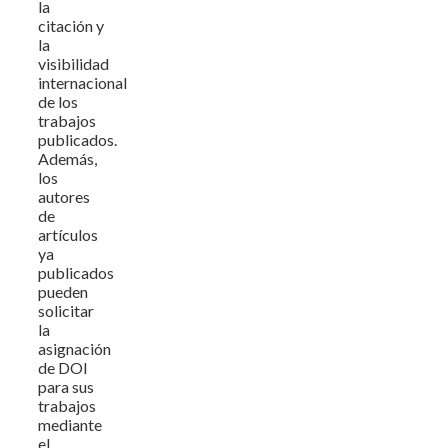
la
citación y
la
visibilidad
internacional
de los
trabajos
publicados.
Además,
los
autores
de
artículos
ya
publicados
pueden
solicitar
la
asignación
de DOI
para sus
trabajos
mediante
el