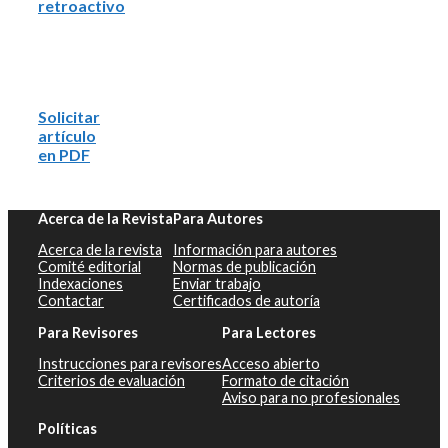
retroactivo
Solicitar
artículo
en PDF
Acerca de la Revista
Para Autores
Acerca de la revista
Información para autores
Comité editorial
Normas de publicación
Indexaciones
Enviar trabajo
Contactar
Certificados de autoría
Para Revisores
Para Lectores
Instrucciones para revisores
Acceso abierto
Criterios de evaluación
Formato de citación
Aviso para no profesionales
Políticas