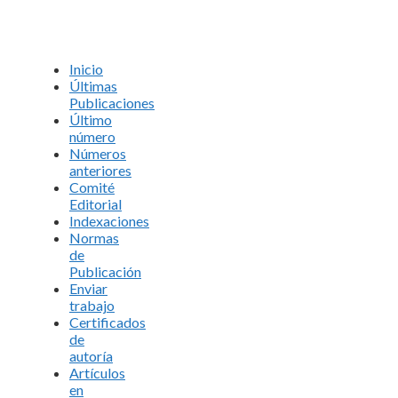
Inicio
Últimas
Publicaciones
Último
número
Números
anteriores
Comité
Editorial
Indexaciones
Normas
de
Publicación
Enviar
trabajo
Certificados
de
autoría
Artículos
en