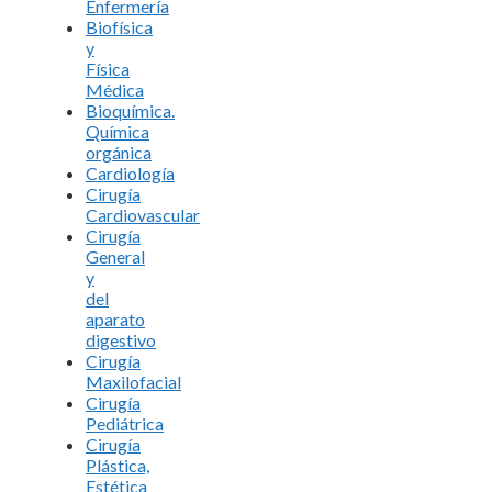
Enfermería
Biofísica
y
Física
Médica
Bioquímica.
Química
orgánica
Cardiología
Cirugía
Cardiovascular
Cirugía
General
y
del
aparato
digestivo
Cirugía
Maxilofacial
Cirugía
Pediátrica
Cirugía
Plástica,
Estética