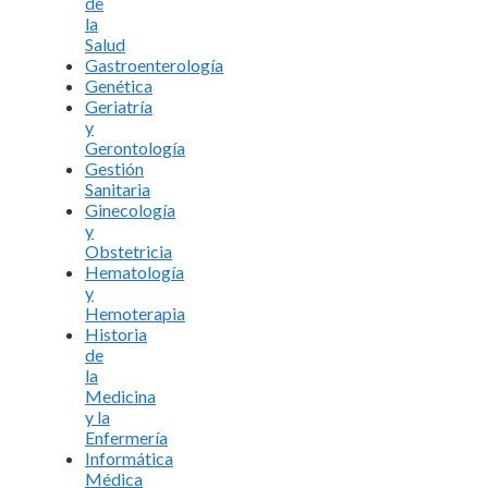
de
la
Salud
Gastroenterología
Genética
Geriatría
y
Gerontología
Gestión
Sanitaria
Ginecología
y
Obstetricia
Hematología
y
Hemoterapia
Historia
de
la
Medicina
y la
Enfermería
Informática
Médica