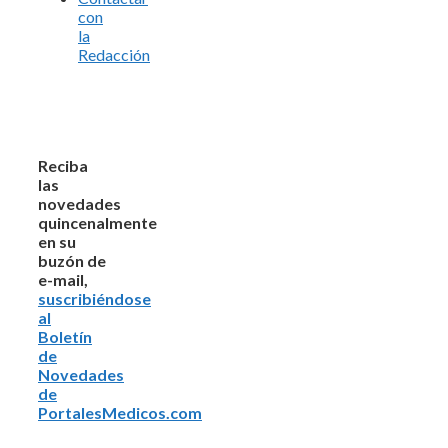
con
la
Redacción
Reciba
las
novedades
quincenalmente
en su
buzón de
e-mail,
suscribiéndose
al
Boletín
de
Novedades
de
PortalesMedicos.com