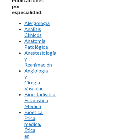
Publicaciones
por
especialidad:
Alergología
Análisis
Clínicos
Anatomía
Patológica
Anestesiología
y
Reanimación
Angiología
y
Cirugía
Vascular
Bioestadística.
Estadística
Médica
Bioética.
Ética
médica.
Ética
en