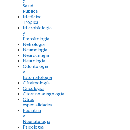
Salud
Pública
Medicina
Tropical
Microbiología
y
Parasitología
Nefrología
Neumología
Neurocirugía
Neurología
Odontología
y
Estomatología
Oftalmología
Oncología
Otorrinolaringología
Otras
especialidades
Pediatría
y
Neonatología
Psicología