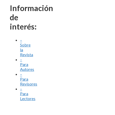
Información
de
interés:
–
Sobre
la
Revista
–
Para
Autores
–
Para
Revisores
–
Para
Lectores