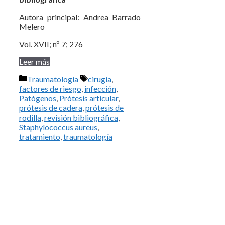
Autora principal: Andrea Barrado
Melero
Vol. XVII; nº 7; 276
Leer más
Categorías
Etiquetas
Traumatología
cirugía
,
factores de riesgo
,
infección
,
Patógenos
,
Prótesis articular
,
prótesis de cadera
,
prótesis de
rodilla
,
revisión bibliográfica
,
Staphylococcus aureus
,
tratamiento
,
traumatología