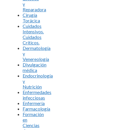
y
Reparadora
Cirugía
Torácica
Cuidados
Intensivos.
Cuidados
Críticos.
Dermatología
y
Venereología
Divulgación
médica
Endocrinología
y
Nutrición
Enfermedades
infecciosas
Enfermería
Farmacología
Formación
en
Ciencias