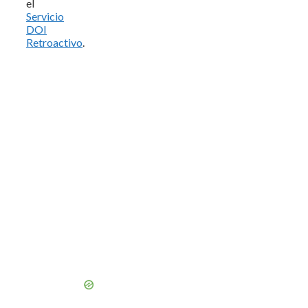
el
Servicio
DOI
Retroactivo
.