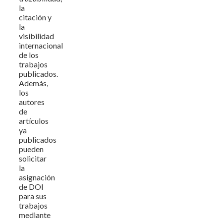
la
citación y
la
visibilidad
internacional
de los
trabajos
publicados.
Además,
los
autores
de
artículos
ya
publicados
pueden
solicitar
la
asignación
de DOI
para sus
trabajos
mediante