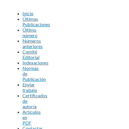
Inicio
Últimas
Publicaciones
Último
número
Números
anteriores
Comité
Editorial
Indexaciones
Normas
de
Publicación
Enviar
trabajo
Certificados
de
autoría
Artículos
en
PDF
Contactar