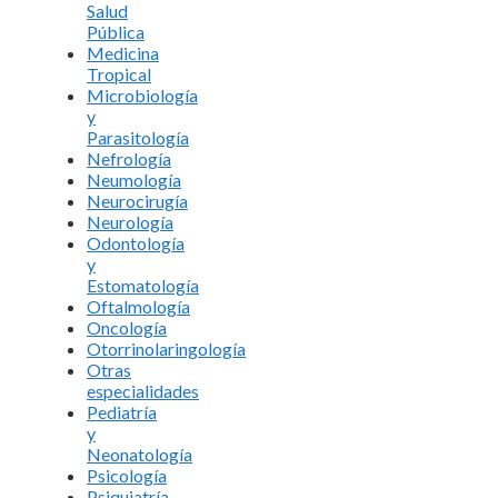
Salud
Pública
Medicina
Tropical
Microbiología
y
Parasitología
Nefrología
Neumología
Neurocirugía
Neurología
Odontología
y
Estomatología
Oftalmología
Oncología
Otorrinolaringología
Otras
especialidades
Pediatría
y
Neonatología
Psicología
Psiquiatría