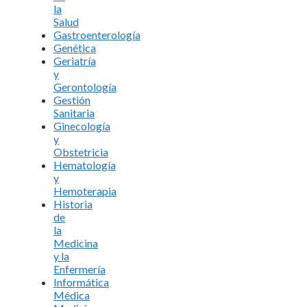
la
Salud
Gastroenterología
Genética
Geriatría
y
Gerontología
Gestión
Sanitaria
Ginecología
y
Obstetricia
Hematología
y
Hemoterapia
Historia
de
la
Medicina
y la
Enfermería
Informática
Médica