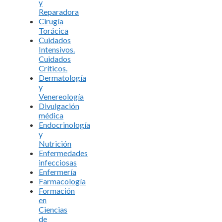
y
Reparadora
Cirugía
Torácica
Cuidados
Intensivos.
Cuidados
Críticos.
Dermatología
y
Venereología
Divulgación
médica
Endocrinología
y
Nutrición
Enfermedades
infecciosas
Enfermería
Farmacología
Formación
en
Ciencias
de