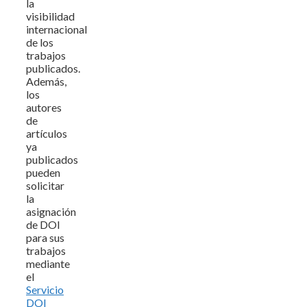
la
visibilidad
internacional
de los
trabajos
publicados.
Además,
los
autores
de
artículos
ya
publicados
pueden
solicitar
la
asignación
de DOI
para sus
trabajos
mediante
el
Servicio
DOI