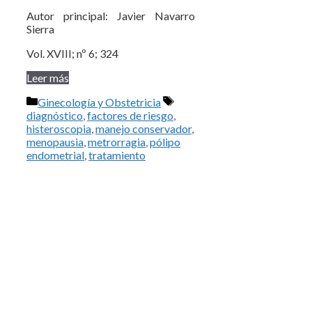
Autor principal: Javier Navarro
Sierra
Vol. XVIII; nº 6; 324
Leer más
Categorías
Etiquetas
Ginecología y Obstetricia
diagnóstico
,
factores de riesgo
,
histeroscopia
,
manejo conservador
,
menopausia
,
metrorragia
,
pólipo
endometrial
,
tratamiento