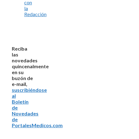
con
la
Redacción
Reciba
las
novedades
quincenalmente
en su
buzón de
e-mail,
suscribiéndose
al
Boletín
de
Novedades
de
PortalesMedicos.com