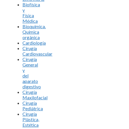
Biofísica
y
Física
Médica
Bioquímica.
Química
orgánica
Cardiología
Cirugía
Cardiovascular
Cirugía
General
y
del
aparato
digestivo
Cirugía
Maxilofacial
Cirugía
Pediátrica
Cirugía
Plástica,
Estética