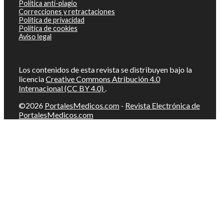
Política anti-plagio
Correcciones y retractaciones
Política de privacidad
Política de cookies
Aviso legal
Los contenidos de esta revista se distribuyen bajo la
licencia
Creative Commons Atribución 4.0
Internacional (CC BY 4.0)
.
©2026
PortalesMedicos.com
-
Revista Electrónica de
PortalesMedicos.com