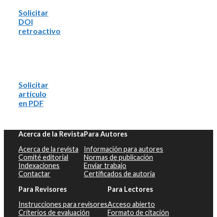
Solicitar
DOI
retroactivo
Solicitar
artículo
en PDF
Acerca de la Revista
Para Autores
Acerca de la revista
Información para autores
Comité editorial
Normas de publicación
Indexaciones
Enviar trabajo
Contactar
Certificados de autoría
Para Revisores
Para Lectores
Instrucciones para revisores
Acceso abierto
Criterios de evaluación
Formato de citación