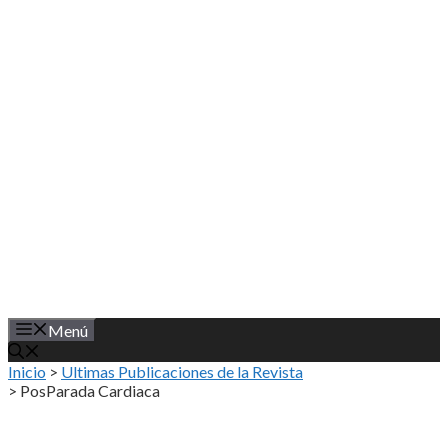
Saltar
al
contenido
Menú
Inicio
>
Ultimas Publicaciones de la Revista
>
PosParada Cardiaca