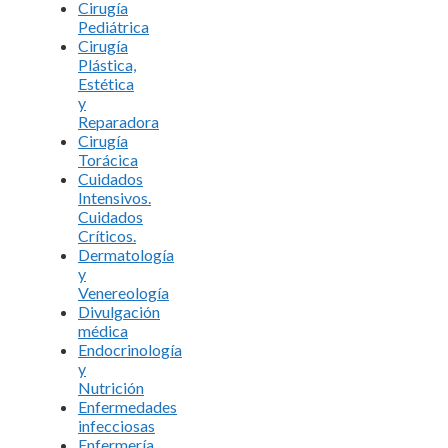
Cirugía
Pediátrica
Cirugía
Plástica,
Estética
y
Reparadora
Cirugía
Torácica
Cuidados
Intensivos.
Cuidados
Críticos.
Dermatología
y
Venereología
Divulgación
médica
Endocrinología
y
Nutrición
Enfermedades
infecciosas
Enfermería