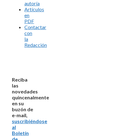
autoría
Artículos
en
PDF
Contactar
con
la
Redacción
Reciba
las
novedades
quincenalmente
en su
buzón de
e-mail,
suscribiéndose
al
Boletín
de