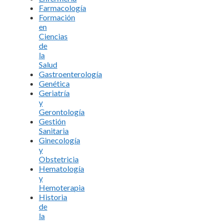
Farmacología
Formación
en
Ciencias
de
la
Salud
Gastroenterología
Genética
Geriatría
y
Gerontología
Gestión
Sanitaria
Ginecología
y
Obstetricia
Hematología
y
Hemoterapia
Historia
de
la