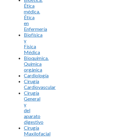
Ética
médica.
Ética
en
Enfermería
Biofísica
y
Física
Médica
Bioquímica.
Química
orgánica
Cardiología
Cirugía
Cardiovascular
Cirugía
General
y
del
aparato
digestivo
Cirugía
Maxilofacial