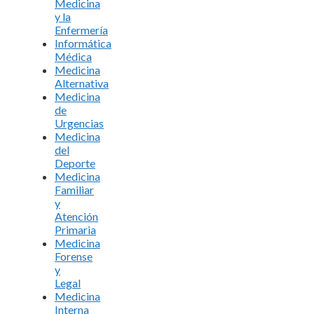
Medicina
y la
Enfermería
Informática
Médica
Medicina
Alternativa
Medicina
de
Urgencias
Medicina
del
Deporte
Medicina
Familiar
y
Atención
Primaria
Medicina
Forense
y
Legal
Medicina
Interna