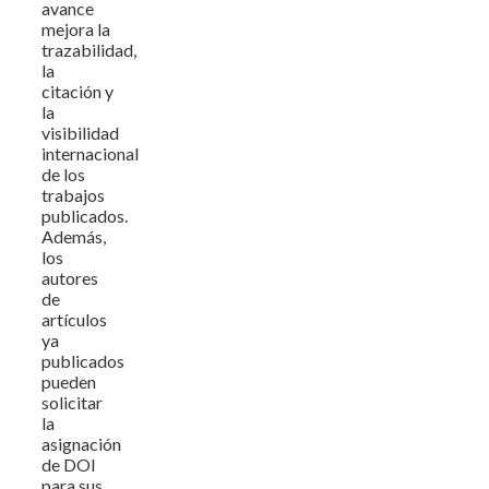
avance
mejora la
trazabilidad,
la
citación y
la
visibilidad
internacional
de los
trabajos
publicados.
Además,
los
autores
de
artículos
ya
publicados
pueden
solicitar
la
asignación
de DOI
para sus