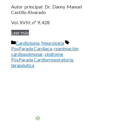
Autor principal: Dr. Danny Manuel
Castillo Alvarado
Vol. XVIII; nº 9; 428
Leer más
Categorías
Etiquetas
Cardiología
,
Neurología
PosParada Cardiaca
,
reanimación
cardiopulmonar
,
síndrome
PosParada Cardiorrespiratoria
,
terapéutica