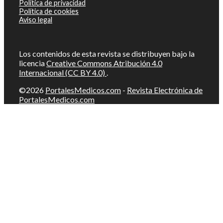
Política de privacidad
Política de cookies
Aviso legal
Los contenidos de esta revista se distribuyen bajo la
licencia
Creative Commons Atribución 4.0
Internacional (CC BY 4.0)
.
©2026
PortalesMedicos.com
-
Revista Electrónica de
PortalesMedicos.com