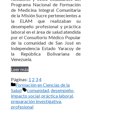
Programa Nacional de Formación
de Medicina Integral Comunitaria
de la Misión Sucre pertenecientes a
la ELAM que realizaban su
desempeño profesional y práctica
laboral en el área de salud atendida
por el Consultorio Médico Popular
de la comunidad de San José en
Independencia Estado Yaracuy de
la República Bolivariana de
Venezuela.
Leer más
Páginas:
1
2
3
4
Categorías
Formación en Ciencias de la
Etiquetas
Salud
comunidad
,
desempeño
,
impacto social
,
práctica laboral
,
preparación investigativa
,
profesional