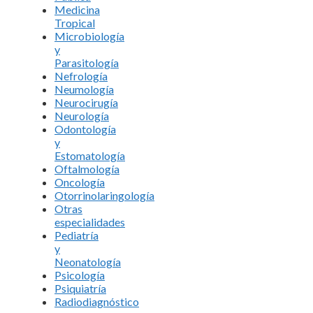
Medicina
Tropical
Microbiología
y
Parasitología
Nefrología
Neumología
Neurocirugía
Neurología
Odontología
y
Estomatología
Oftalmología
Oncología
Otorrinolaringología
Otras
especialidades
Pediatría
y
Neonatología
Psicología
Psiquiatría
Radiodiagnóstico