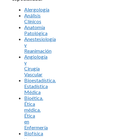
Alergología
Análisis
Clínicos
Anatomía
Patológica
Anestesiología
y
Reanimación
Angiología
y
Cirugía
Vascular
Bioestadística.
Estadística
Médica
Bioética.
Ética
médica.
Ética
en
Enfermería
Biofísica