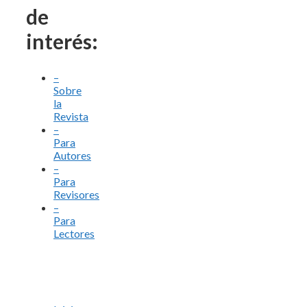
de
interés:
–
Sobre
la
Revista
–
Para
Autores
–
Para
Revisores
–
Para
Lectores