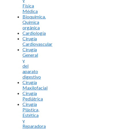
y
Física
Médica
Bioquímica.
Química
orgánica
Cardiología
Cirugía
Cardiovascular
Cirugía
General
y
del
aparato
digestivo
Cirugía
Maxilofacial
Cirugía
Pediátrica
Cirugía
Plástica,
Estética
y
Reparadora