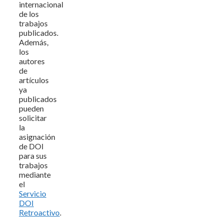
internacional
de los
trabajos
publicados.
Además,
los
autores
de
artículos
ya
publicados
pueden
solicitar
la
asignación
de DOI
para sus
trabajos
mediante
el
Servicio
DOI
Retroactivo
.