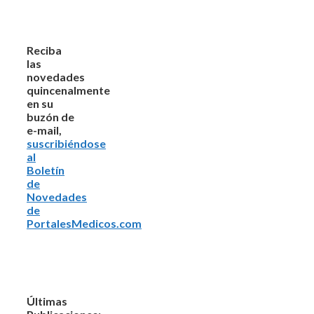
Reciba
las
novedades
quincenalmente
en su
buzón de
e-mail,
suscribiéndose
al
Boletín
de
Novedades
de
PortalesMedicos.com
Últimas