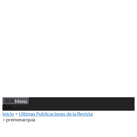
Saltar
al
contenido
Menú
Inicio
>
Ultimas Publicaciones de la Revista
>
premenarquia