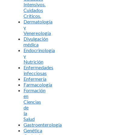
Intensivos.
Cuidados
Críticos.
Dermatología
y
Venereología
Divulgación
médica
Endocrinología
y
Nutrición
Enfermedades
infecciosas
Enfermería
Farmacología
Formación
en
Ciencias
de
la
Salud
Gastroenterología
Genética