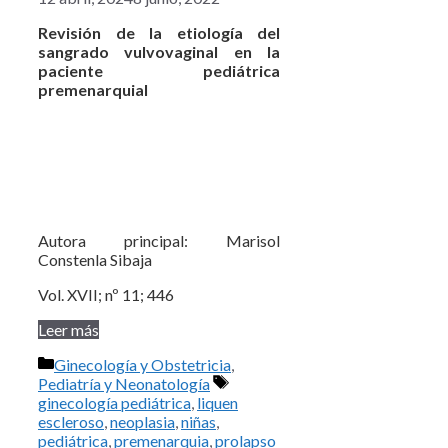
Revisión de la etiología del
sangrado vulvovaginal en la
paciente pediátrica
premenarquial
Autora principal: Marisol
Constenla Sibaja
Vol. XVII; nº 11; 446
Leer más
Categorías
Ginecología y Obstetricia
,
Etiquetas
Pediatría y Neonatología
ginecología pediátrica
,
liquen
escleroso
,
neoplasia
,
niñas
,
pediátrica
,
premenarquia
,
prolapso