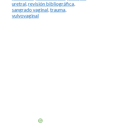
uretral
,
revisión bibliográfica
,
sangrado vaginal
,
trauma
,
vulvovaginal