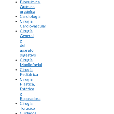
Bioquímica.
Química
orgánica
Cardiología
Cirugía
Cardiovascular
Cirugía
General
y
del
aparato
digestivo
Cirugía
Maxilofacial
Cirugía
Pediátrica
Cirugía
Plástica,
Estética
y
Reparadora
Cirugía
Torácica
Cuidados