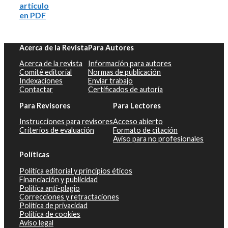
artículo
en PDF
Acerca de la Revista
Para Autores
Acerca de la revista
Información para autores
Comité editorial
Normas de publicación
Indexaciones
Enviar trabajo
Contactar
Certificados de autoría
Para Revisores
Para Lectores
Instrucciones para revisores
Acceso abierto
Criterios de evaluación
Formato de citación
Aviso para no profesionales
Políticas
Política editorial y principios éticos
Financiación y publicidad
Política anti-plagio
Correcciones y retractaciones
Política de privacidad
Política de cookies
Aviso legal