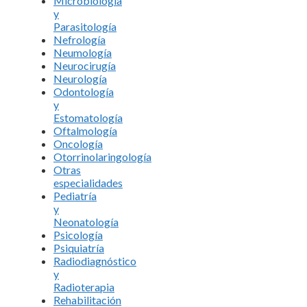
Microbiología
y
Parasitología
Nefrología
Neumología
Neurocirugía
Neurología
Odontología
y
Estomatología
Oftalmología
Oncología
Otorrinolaringología
Otras
especialidades
Pediatría
y
Neonatología
Psicología
Psiquiatría
Radiodiagnóstico
y
Radioterapia
Rehabilitación