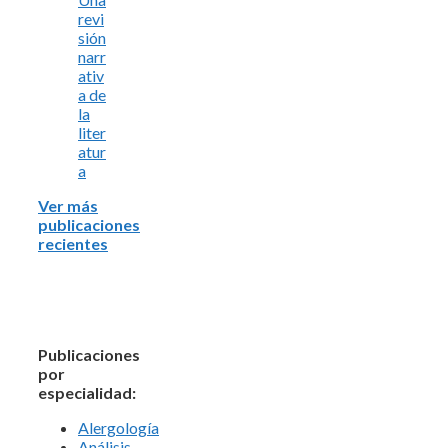
revi
sión
narr
ativ
a de
la
liter
atur
a
Ver más
publicaciones
recientes
Publicaciones
por
especialidad:
Alergología
Análisis