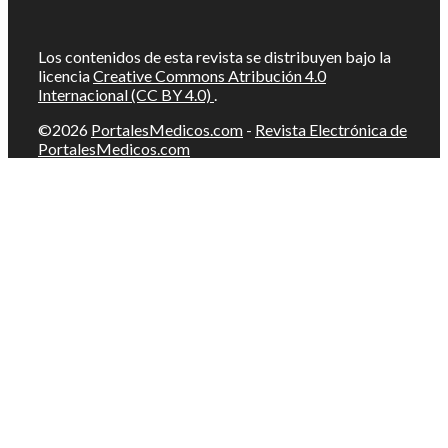
Los contenidos de esta revista se distribuyen bajo la
licencia
Creative Commons Atribución 4.0
Internacional (CC BY 4.0)
.
©2026
PortalesMedicos.com
-
Revista Electrónica de
PortalesMedicos.com