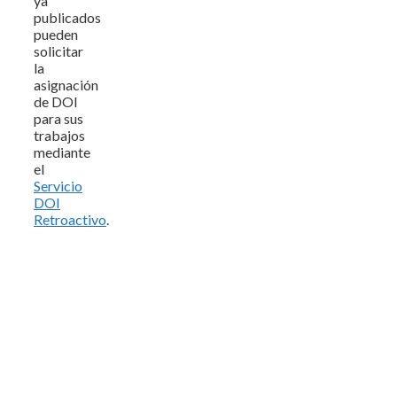
ya
publicados
pueden
solicitar
la
asignación
de DOI
para sus
trabajos
mediante
el
Servicio
DOI
Retroactivo
.