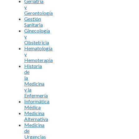
Geriatría
y
Gerontología
Gestión
Sanitaria
Ginecología
y
Obstetricia
Hematología
y
Hemoterapia
Historia
de
la
Medicina
y la
Enfermería
Informática
Médica
Medicina
Alternativa
Medicina
de
Urgencias