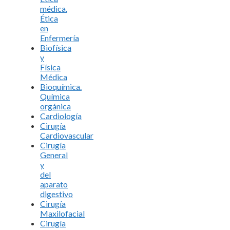
médica.
Ética
en
Enfermería
Biofísica
y
Física
Médica
Bioquímica.
Química
orgánica
Cardiología
Cirugía
Cardiovascular
Cirugía
General
y
del
aparato
digestivo
Cirugía
Maxilofacial
Cirugía