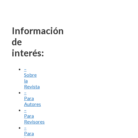
Información
de
interés:
–
Sobre
la
Revista
–
Para
Autores
–
Para
Revisores
–
Para