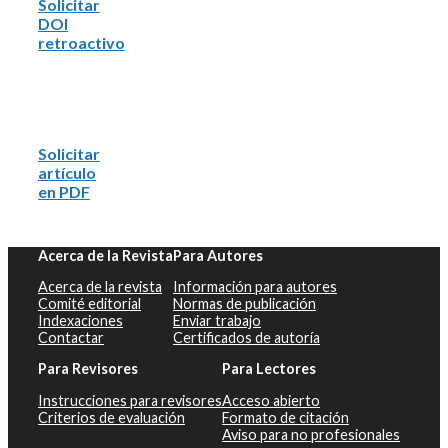
Solicitar
DOI
retroactivo
Solicitar
artículo
en PDF
Acerca de la Revista
Para Autores
Acerca de la revista
Información para autores
Comité editorial
Normas de publicación
Indexaciones
Enviar trabajo
Contactar
Certificados de autoría
Para Revisores
Para Lectores
Instrucciones para revisores
Acceso abierto
Criterios de evaluación
Formato de citación
Aviso para no profesionales