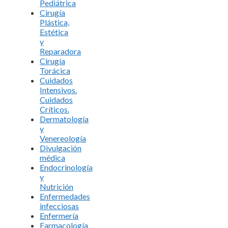
Pediátrica
Cirugía
Plástica,
Estética
y
Reparadora
Cirugía
Torácica
Cuidados
Intensivos.
Cuidados
Críticos.
Dermatología
y
Venereología
Divulgación
médica
Endocrinología
y
Nutrición
Enfermedades
infecciosas
Enfermería
Farmacología