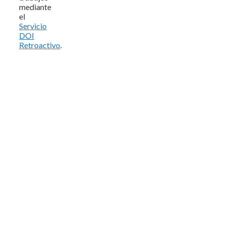
mediante
el
Servicio
DOI
Retroactivo
.