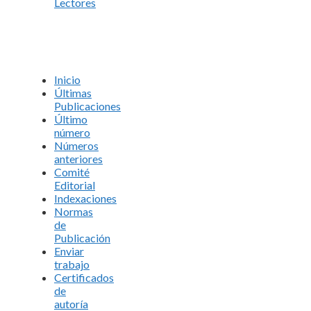
Lectores
Inicio
Últimas
Publicaciones
Último
número
Números
anteriores
Comité
Editorial
Indexaciones
Normas
de
Publicación
Enviar
trabajo
Certificados
de
autoría