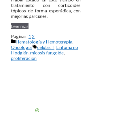
tratamiento con corticoides
tópicos de forma esporádica, con
mejorías parciales.
Leer más
Páginas:
1
2
Categorías
Hematología y Hemoterapia
,
Etiquetas
Oncología
células T
,
Linfoma no
Hodgkin
,
micosis fungoide
,
proliferación