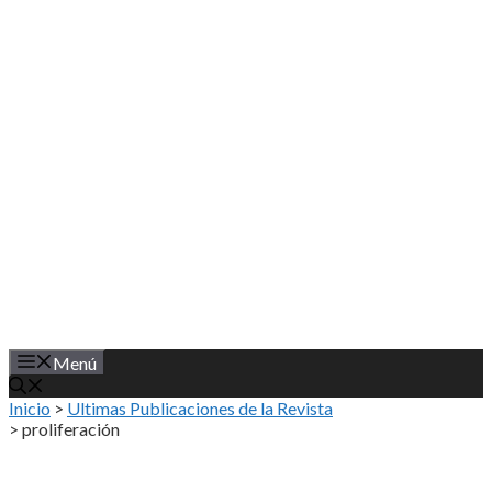
Saltar
al
contenido
Menú
Inicio
>
Ultimas Publicaciones de la Revista
>
proliferación