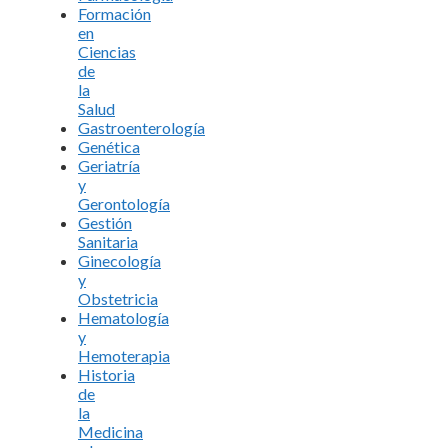
Formación
en
Ciencias
de
la
Salud
Gastroenterología
Genética
Geriatría
y
Gerontología
Gestión
Sanitaria
Ginecología
y
Obstetricia
Hematología
y
Hemoterapia
Historia
de
la
Medicina