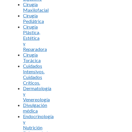
Cirugía
Maxilofacial
Cirugía
Pediátrica
Cirugía
Plástica,
Estética
y
Reparadora
Cirugía
Torácica
Cuidados
Intensivos.
Cuidados
Críticos.
Dermatología
y
Venereología
Divulgación
médica
Endocrinología
y
Nutrición