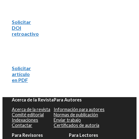
Solicitar
DOI
retroactivo
Solicitar
artículo
en PDF
Acerca de la Revista
Para Autores
Acerca de la revista
Información para autores
Comité editorial
Normas de publicación
Indexaciones
Enviar trabajo
Contactar
Certificados de autoría
Para Revisores
Para Lectores