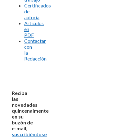
Certificados
de
autoría
Artículos
en
PDF
Contactar
con
la
Redacción
Reciba
las
novedades
quincenalmente
en su
buzón de
e-mail,
suscribiéndose