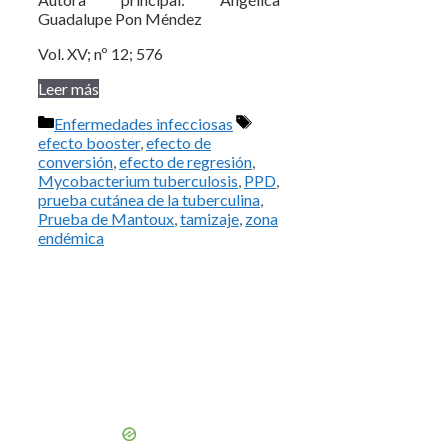
Guadalupe Pon Méndez
Vol. XV; nº 12; 576
Leer más
Categorías
Etiquetas
Enfermedades infecciosas
efecto booster
,
efecto de
conversión
,
efecto de regresión
,
Mycobacterium tuberculosis
,
PPD
,
prueba cutánea de la tuberculina
,
Prueba de Mantoux
,
tamizaje
,
zona
endémica