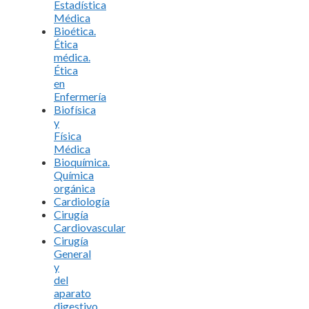
Estadística
Médica
Bioética.
Ética
médica.
Ética
en
Enfermería
Biofísica
y
Física
Médica
Bioquímica.
Química
orgánica
Cardiología
Cirugía
Cardiovascular
Cirugía
General
y
del
aparato
digestivo