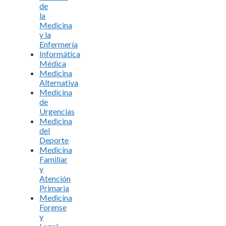
de
la
Medicina
y la
Enfermería
Informática
Médica
Medicina
Alternativa
Medicina
de
Urgencias
Medicina
del
Deporte
Medicina
Familiar
y
Atención
Primaria
Medicina
Forense
y