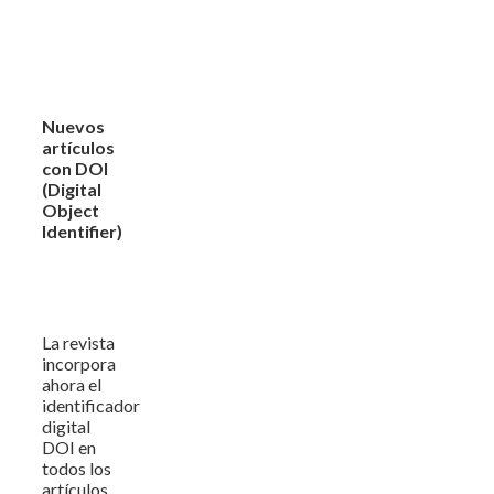
Nuevos
artículos
con DOI
(Digital
Object
Identifier)
La revista
incorpora
ahora el
identificador
digital
DOI en
todos los
artículos