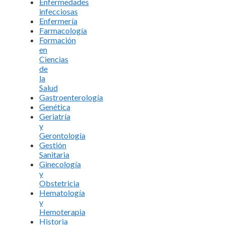
Enfermedades
infecciosas
Enfermería
Farmacología
Formación
en
Ciencias
de
la
Salud
Gastroenterología
Genética
Geriatría
y
Gerontología
Gestión
Sanitaria
Ginecología
y
Obstetricia
Hematología
y
Hemoterapia
Historia