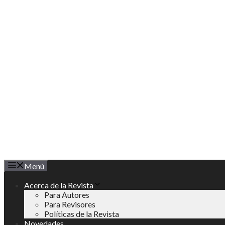
Saltar
al
contenido
Menú
Acerca de la Revista
Para Autores
Para Revisores
Políticas de la Revista
Novedades