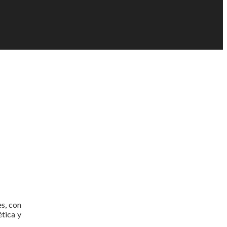
s, con
ética y