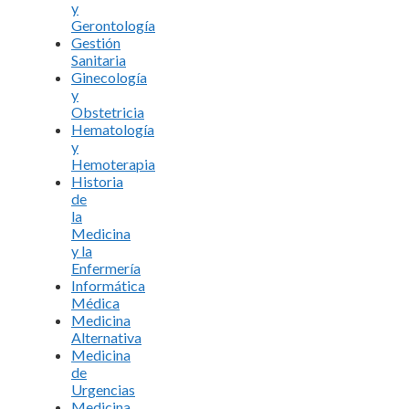
y
Gerontología
Gestión
Sanitaria
Ginecología
y
Obstetricia
Hematología
y
Hemoterapia
Historia
de
la
Medicina
y la
Enfermería
Informática
Médica
Medicina
Alternativa
Medicina
de
Urgencias
Medicina