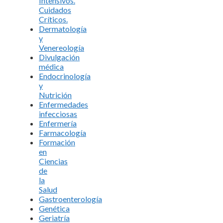
Intensivos.
Cuidados
Críticos.
Dermatología
y
Venereología
Divulgación
médica
Endocrinología
y
Nutrición
Enfermedades
infecciosas
Enfermería
Farmacología
Formación
en
Ciencias
de
la
Salud
Gastroenterología
Genética
Geriatría