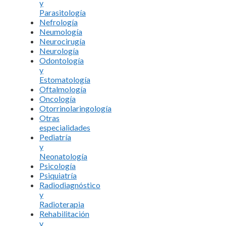
y
Parasitología
Nefrología
Neumología
Neurocirugía
Neurología
Odontología
y
Estomatología
Oftalmología
Oncología
Otorrinolaringología
Otras
especialidades
Pediatría
y
Neonatología
Psicología
Psiquiatría
Radiodiagnóstico
y
Radioterapia
Rehabilitación
y