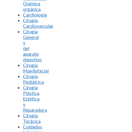
Química
orgánica
Cardiología
Cirugía
Cardiovascular
Cirugía
General
y
del
aparato
digestivo
Cirugía
Maxilofacial
Cirugía
Pediátrica
Cirugía
Plástica,
Estética
y
Reparadora
Cirugía
Torácica
Cuidados