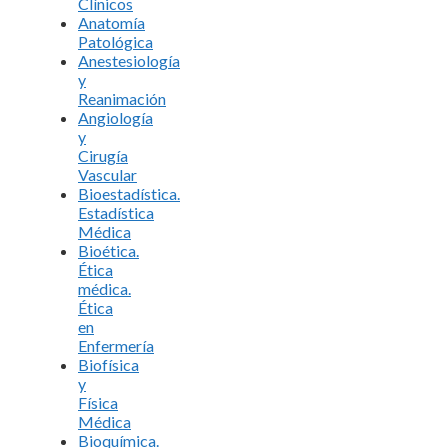
Clínicos
Anatomía
Patológica
Anestesiología
y
Reanimación
Angiología
y
Cirugía
Vascular
Bioestadística.
Estadística
Médica
Bioética.
Ética
médica.
Ética
en
Enfermería
Biofísica
y
Física
Médica
Bioquímica.