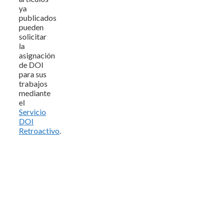
ya
publicados
pueden
solicitar
la
asignación
de DOI
para sus
trabajos
mediante
el
Servicio
DOI
Retroactivo
.