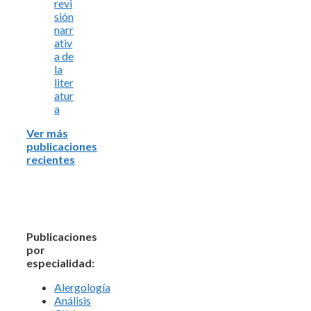
revi
sión
narr
ativ
a de
la
liter
atur
a
Ver más
publicaciones
recientes
Publicaciones
por
especialidad:
Alergología
Análisis