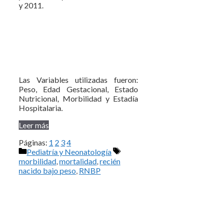
y 2011.
Las Variables utilizadas fueron:
Peso, Edad Gestacional, Estado
Nutricional, Morbilidad y Estadía
Hospitalaria.
Leer más
Páginas:
1
2
3
4
Categorías
Etiquetas
Pediatría y Neonatología
morbilidad
,
mortalidad
,
recién
nacido bajo peso
,
RNBP