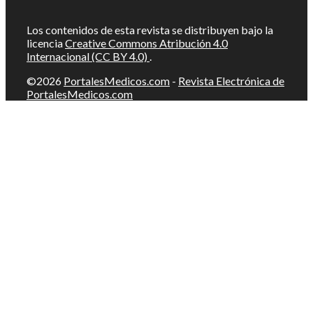
Los contenidos de esta revista se distribuyen bajo la
licencia
Creative Commons Atribución 4.0
Internacional (CC BY 4.0)
.
©2026
PortalesMedicos.com
-
Revista Electrónica de
PortalesMedicos.com