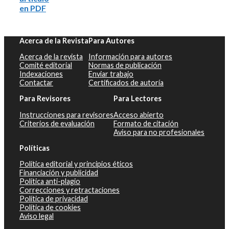
en PDF
Acerca de la Revista
Para Autores
Acerca de la revista
Información para autores
Comité editorial
Normas de publicación
Indexaciones
Enviar trabajo
Contactar
Certificados de autoría
Para Revisores
Para Lectores
Instrucciones para revisores
Acceso abierto
Criterios de evaluación
Formato de citación
Aviso para no profesionales
Políticas
Política editorial y principios éticos
Financiación y publicidad
Política anti-plagio
Correcciones y retractaciones
Política de privacidad
Política de cookies
Aviso legal