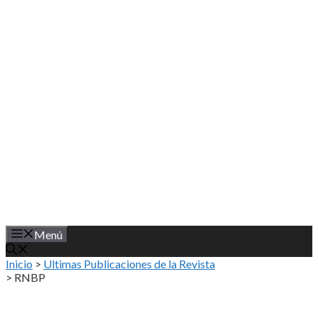
Saltar
al
contenido
Menú
Inicio
>
Ultimas Publicaciones de la Revista
>
RNBP