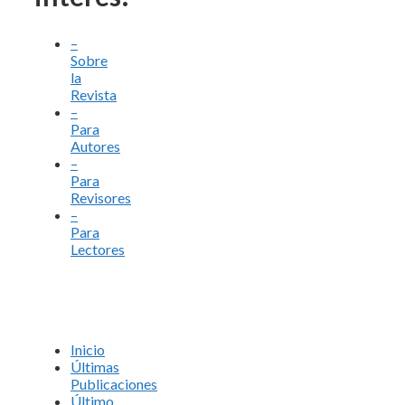
–
Sobre
la
Revista
–
Para
Autores
–
Para
Revisores
–
Para
Lectores
Inicio
Últimas
Publicaciones
Último