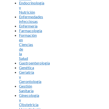
Endocrinología
y
Nutrición
Enfermedades
infecciosas
Enfermería
Farmacología
Formación
en
Ciencias
de
la
Salud
Gastroenterología
Genética
Geriatría
y
Gerontología
Gestión
Sanitaria
Ginecología
y
Obstetricia