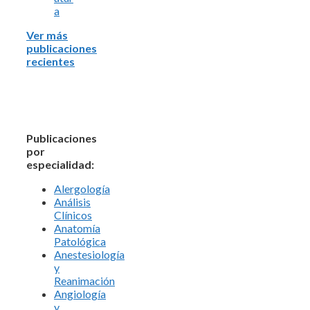
a
Ver más
publicaciones
recientes
Publicaciones
por
especialidad:
Alergología
Análisis
Clínicos
Anatomía
Patológica
Anestesiología
y
Reanimación
Angiología
y