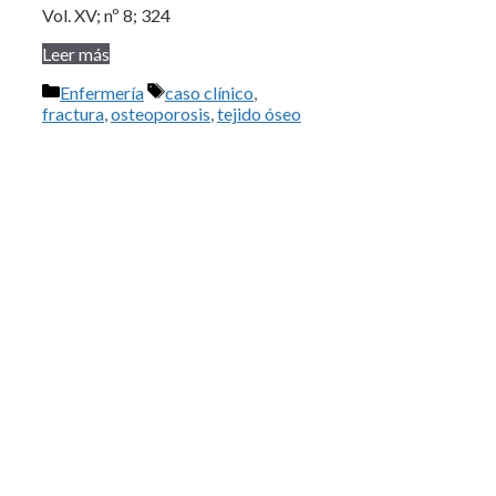
Vol. XV; nº 8; 324
Leer más
Categorías
Etiquetas
Enfermería
caso clínico
,
fractura
,
osteoporosis
,
tejido óseo