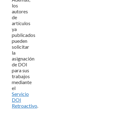
los
autores
de
artículos
ya
publicados
pueden
solicitar
la
asignación
de DOI
para sus
trabajos
mediante
el
Servicio
DOI
Retroactivo
.