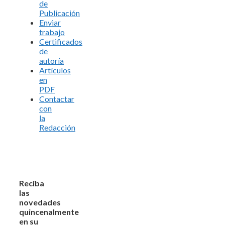
de
Publicación
Enviar
trabajo
Certificados
de
autoría
Artículos
en
PDF
Contactar
con
la
Redacción
Reciba
las
novedades
quincenalmente
en su