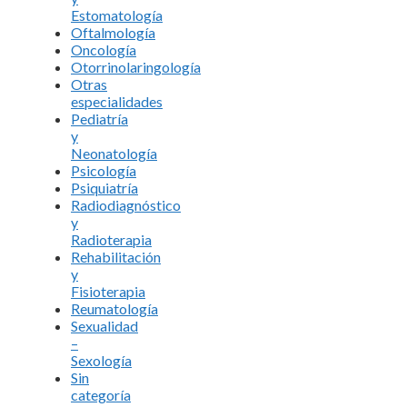
Estomatología
Oftalmología
Oncología
Otorrinolaringología
Otras
especialidades
Pediatría
y
Neonatología
Psicología
Psiquiatría
Radiodiagnóstico
y
Radioterapia
Rehabilitación
y
Fisioterapia
Reumatología
Sexualidad
–
Sexología
Sin
categoría