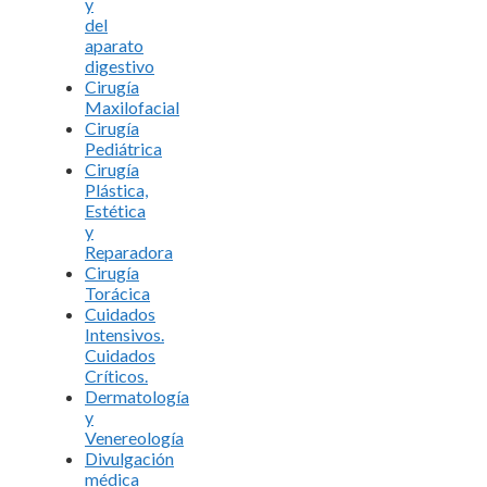
y
del
aparato
digestivo
Cirugía
Maxilofacial
Cirugía
Pediátrica
Cirugía
Plástica,
Estética
y
Reparadora
Cirugía
Torácica
Cuidados
Intensivos.
Cuidados
Críticos.
Dermatología
y
Venereología
Divulgación
médica