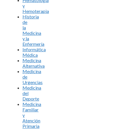
Hematología
y
Hemoterapia
Historia
de
la
Medicina
y la
Enfermería
Informática
Médica
Medicina
Alternativa
Medicina
de
Urgencias
Medicina
del
Deporte
Medicina
Familiar
y
Atención
Primaria