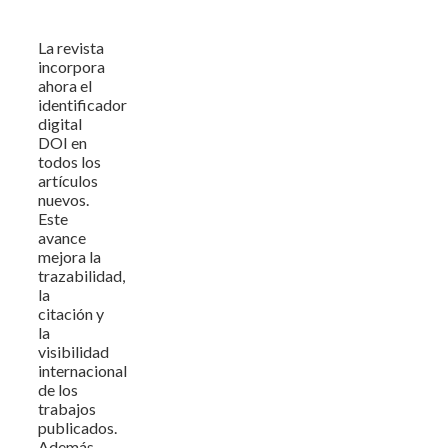
La revista
incorpora
ahora el
identificador
digital
DOI en
todos los
artículos
nuevos.
Este
avance
mejora la
trazabilidad,
la
citación y
la
visibilidad
internacional
de los
trabajos
publicados.
Además,