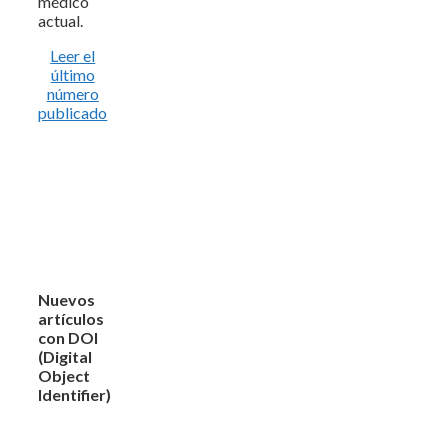
médico
actual.
Leer el
último
número
publicado
Nuevos
artículos
con DOI
(Digital
Object
Identifier)