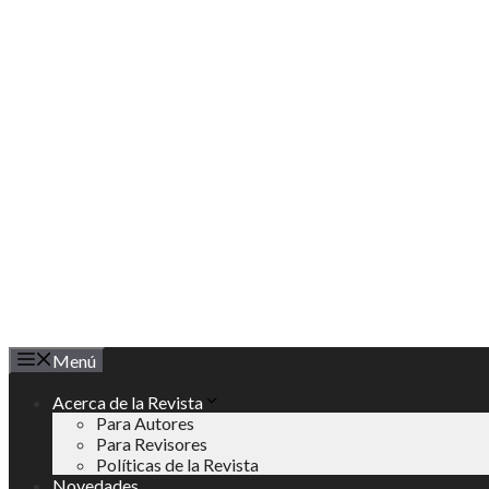
Saltar
al
contenido
Menú
Acerca de la Revista
Para Autores
Para Revisores
Políticas de la Revista
Novedades