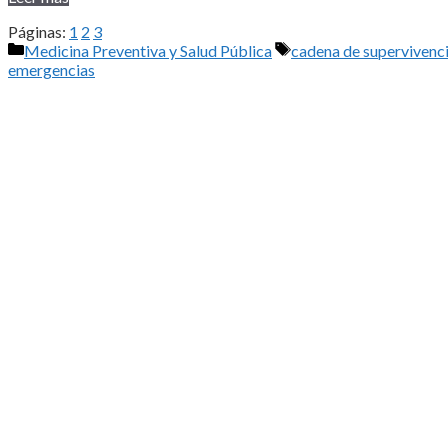
Páginas:
1
2
3
Categorías
Etiquetas
Medicina Preventiva y Salud Pública
cadena de supervivenc
emergencias