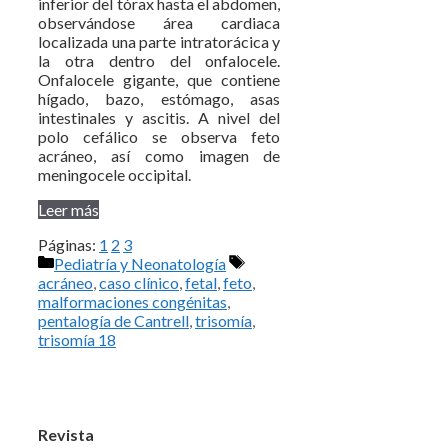
inferior del tórax hasta el abdomen,
observándose área cardiaca
localizada una parte intratorácica y
la otra dentro del onfalocele.
Onfalocele gigante, que contiene
hígado, bazo, estómago, asas
intestinales y ascitis. A nivel del
polo cefálico se observa feto
acráneo, así como imagen de
meningocele occipital.
Leer más
Páginas:
1
2
3
Categorías
Etiquetas
Pediatría y Neonatología
acráneo
,
caso clínico
,
fetal
,
feto
,
malformaciones congénitas
,
pentalogía de Cantrell
,
trisomía
,
trisomía 18
Revista