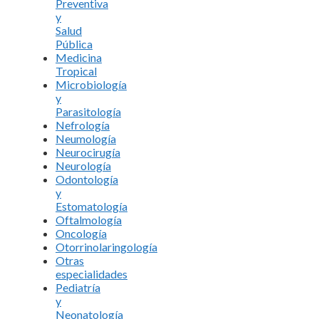
Preventiva
y
Salud
Pública
Medicina
Tropical
Microbiología
y
Parasitología
Nefrología
Neumología
Neurocirugía
Neurología
Odontología
y
Estomatología
Oftalmología
Oncología
Otorrinolaringología
Otras
especialidades
Pediatría
y
Neonatología