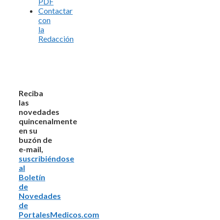
PDF
Contactar
con
la
Redacción
Reciba
las
novedades
quincenalmente
en su
buzón de
e-mail,
suscribiéndose
al
Boletín
de
Novedades
de
PortalesMedicos.com