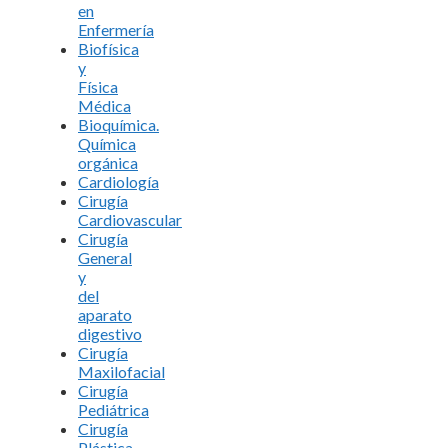
en
Enfermería
Biofísica
y
Física
Médica
Bioquímica.
Química
orgánica
Cardiología
Cirugía
Cardiovascular
Cirugía
General
y
del
aparato
digestivo
Cirugía
Maxilofacial
Cirugía
Pediátrica
Cirugía
Plástica,