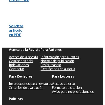
Solicitar
artículo
en PDF
Acerca de la Revista
Para Autores
Acerca de la revista
Información para autores
Comité editorial
Normas de publicación
Indexaciones
Enviar trabajo
Contactar
Certificados de autoría
Para Revisores
Para Lectores
Instrucciones para revisores
Acceso abierto
Criterios de evaluación
Formato de citación
Aviso para no profesionales
Políticas