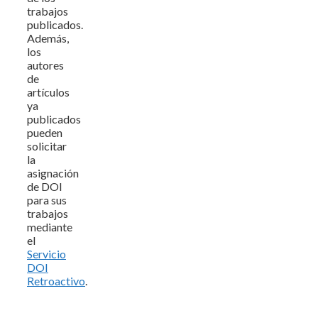
trabajos
publicados.
Además,
los
autores
de
artículos
ya
publicados
pueden
solicitar
la
asignación
de DOI
para sus
trabajos
mediante
el
Servicio
DOI
Retroactivo
.