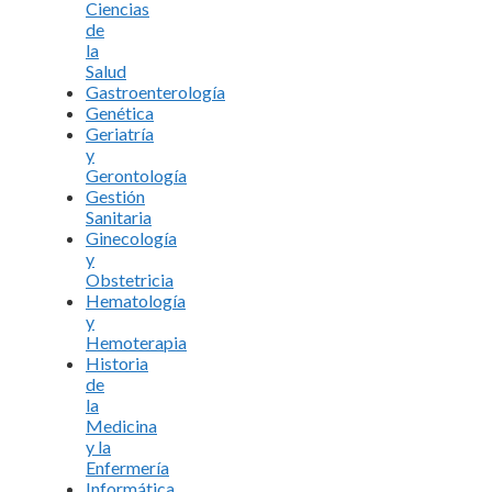
Ciencias
de
la
Salud
Gastroenterología
Genética
Geriatría
y
Gerontología
Gestión
Sanitaria
Ginecología
y
Obstetricia
Hematología
y
Hemoterapia
Historia
de
la
Medicina
y la
Enfermería
Informática