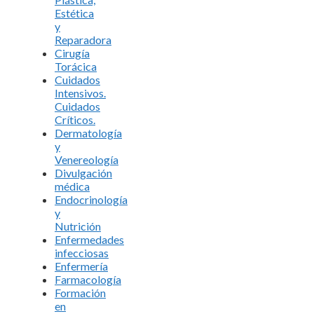
Estética
y
Reparadora
Cirugía
Torácica
Cuidados
Intensivos.
Cuidados
Críticos.
Dermatología
y
Venereología
Divulgación
médica
Endocrinología
y
Nutrición
Enfermedades
infecciosas
Enfermería
Farmacología
Formación
en