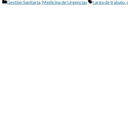
Categorías
Etiquetas
Gestión Sanitaria
,
Medicina de Urgencias
carga de trabajo
,