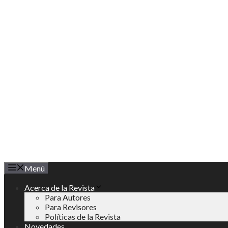
Saltar
al
contenido
Menú
Acerca de la Revista
Para Autores
Para Revisores
Políticas de la Revista
Novedades